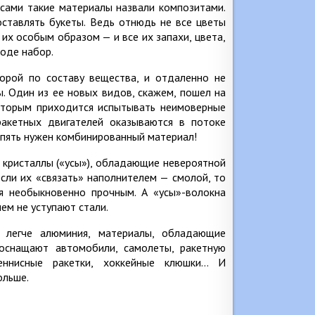
 сами такие материалы назвали композитами.
оставлять букеты. Ведь отнюдь не все цветы
 их особым образом — и все их запахи, цвета,
оде набор.
орой по составу вещества, и отдаленно не
. Один из ее новых видов, скажем, пошел на
которым приходится испытывать неимоверные
ракетных двигателей оказываются в потоке
 Опять нужен комбинированный материал!
 кристаллы («усы»), обладающие невероятной
если их «связать» наполнителем — смолой, то
я необыкновенно прочным. А «усы»-волокна
чем не уступают стали.
 легче алюминия, материалы, обладающие
оснащают автомобили, самолеты, ракетную
еннисные ракетки, хоккейные клюшки… И
ольше.