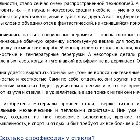
льности, стало сейчас очень распространенной технологией. А
товить их — и наука, и искусство, сродни икебане — умению с
обны сосуществовать, иные и губят друг друга. А вот подберете
ы словно объединяются в фантастический, не «снившийся» прир
появились на свет специальные керамики — очень сложные п
минающие обычную керамику, используемую веками для посуды
цовку космических кораблей многоразового использования, 
ностные и температурные перегрузки. А некоторые детали 
аленных газов, когда и тугоплавкий вольфрам не выдерживает.
дня удается вырастить тончайшие (тоньше волоса!) нитевидные
ностью и жесткостью. Сами по себе, отдельно, они хрупки, но 
ченный композит будет удивительно легким и в то же врем
т из угля и стекла. Не удивляйтесь, в виде тонких нитей они ни
, изобретены материалы прочнее стали, тверже титана и
альными механическими и тепловыми свойствами. Ими уже 
ику, создают из них невесомые велосипеды, крепкие т
ышленность, и спорт, и отдых, и быт требуют их все больше и б
Сколько «профессий» у стекла?