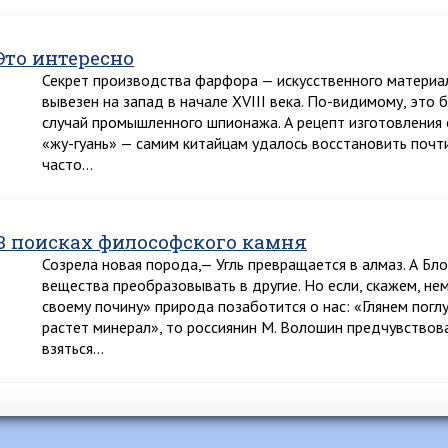
Это интересно
Секрет производства фарфора — искусственного материала
вывезен на запад в начале XVIII века. По-видимому, это
случай промышленного шпионажа. А рецепт изготовления
«жу-гуань» — самим китайцам удалось восстановить почти
часто…
В поисках философского камня
Созрела новая порода,— Угль превращается в алмаз. А Бл
вещества преобразовывать в другие. Но если, скажем, не
своему почину» природа позаботится о нас: «Глянем погл
растет минерал», то россиянин М. Волошин предчувствова
взяться…