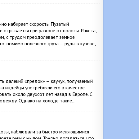
нно набирает скорость. Пузатый
е отрывается при разгоне от полосы. Ракета,
ем, с трудом преодолевает земное
то, помимо полезного груза — руды в кузове,
сть далекий «предок» — каучук, получаемый
на индейцы употребляли его в качестве
овать около двухсот лет назад в Европе. С
 одежду. Однако на холоде такие…
екозы, наблюдали за быстро меняющимися
оете руки с мылом. Трудно догадаться, что