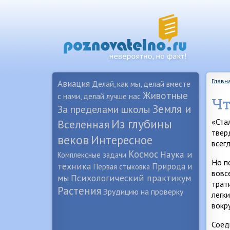
Главн
Авиация
Делай, как мы, делай вместе
Животные
с нами, делай лучше нас
Чт
Земля и
За пределами школы
Из глубины
«Ста
Вселенная
твер
веков
Интересное
всег
Космос
Наука и
Комплексные задачи
Но п
техника
Природа и
Первая стыковка
вовс
Психологический практикум
мы
трат
Растения
Эрудицию на проверку
легк
вокр
Соед