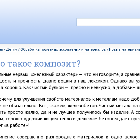
ая
/
Детям
/
Обработка полезных ископаемых и материалов
/
Новые материал
о такое композит?
льные нервы», «железный характер» — что ни говорите, а сравн
дость и прочность, давно вошли в наш лексикон. Однако вы 
да хорошо. Как чистый бульон — пресно и невкусно, а добавим 
очему для улучшения свойств материалов к металлам надо доба
е не обязательно. Вот, скажем, железобетон. Чистый металл на
ить просто жалко, да и не лучшее получилось бы изделие. А с
им, хорошо удерживающим тепло и дешевым бетоном дает прек
уг «в работе»!
инение совершенно разнородных материалов в одно целое 