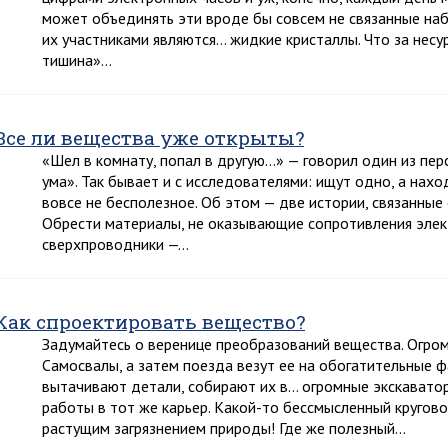
может объединять эти вроде бы совсем не связанные на
их участниками являются… жидкие кристаллы. Что за несур
тишина»…
Все ли вещества уже открыты?
«Шел в комнату, попал в другую…» — говорил один из пер
ума». Так бывает и с исследователями: ищут одно, а наход
вовсе не бесполезное. Об этом — две истории, связанны
Обрести материалы, не оказывающие сопротивления элек
сверхпроводники —…
Как спроектировать вещество?
Задумайтесь о веренице преобразований вещества. Огром
Самосвалы, а затем поезда везут ее на обогатительные ф
вытачивают детали, собирают их в… огромные экскаватор
работы в тот же карьер. Какой-то бессмысленный кругово
растущим загрязнением природы! Где же полезный…