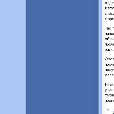
отде
Изго
спос
форм
Так 
напо
обли
проч
раск
Сего
проч
полу
делаю
Итак
уник
техн
пром