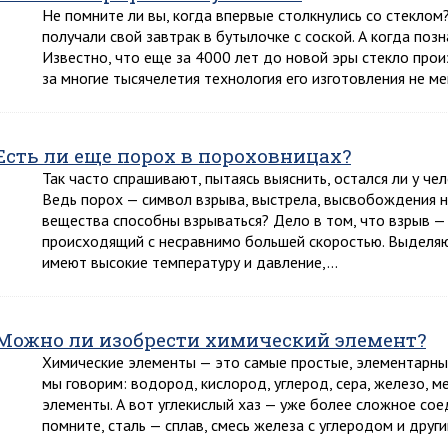
Не помните ли вы, когда впервые столкнулись со стеклом
получали свой завтрак в бутылочке с соской. А когда по
Известно, что еще за 4000 лет до новой эры стекло прои
за многие тысячелетия технология его изготовления не ме
Есть ли еще порох в пороховницах?
Так часто спрашивают, пытаясь выяснить, остался ли у че
Ведь порох — символ взрыва, выстрела, высвобождения н
вещества способны взрываться? Дело в том, что взрыв — 
происходящий с несравнимо большей скоростью. Выделяю
имеют высокие температуру и давление,…
Можно ли изобрести химический элемент?
Химические элементы — это самые простые, элементарны
мы говорим: водород, кислород, углерод, сера, железо, м
элементы. А вот углекислый хаз — уже более сложное сое
помните, сталь — сплав, смесь железа с углеродом и дру