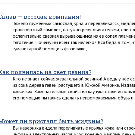
Сплав — веселая компания!
Тяжело груженный самосвал, урча и переваливаясь, медле
транспортный самолет, натужно ревя двигателями, еле-ел
ослепительно сверкая вырывающимся из ее сопел пламен
тяготение. Почему им всем так нелегко? Вся беда в том, ч
гуманитарной помощи в фюзеляже,…
Как появилась на свет резина?
Кто не знает сейчас жевательной резинки! А ведь у нее е
из сока дерева гевеи, растущего в Южной Америке. Издав
«жвачки». Замечательные свойства каучука стали использ
его помощью пытались сделать непромокаемыми обувь и
Может ли кристалл быть жидким?
Вы наверняка видели переливчатые крылья жука или стр
цифрами электронных часов и уж, конечно, каждый день м