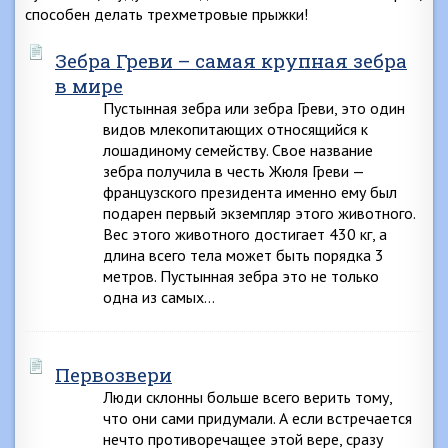
способен делать трехметровые прыжки!
Зебра Греви – самая крупная зебра
в мире
Пустынная зебра или зебра Греви, это один
видов млекопитающих относящийся к
лошадиному семейству. Свое название
зебра получила в честь Жюля Греви —
французского президента именно ему был
подарен первый экземпляр этого животного.
Вес этого животного достигает 430 кг, а
длина всего тела может быть порядка 3
метров. Пустынная зебра это не только
одна из самых…
Первозвери
Люди склонны больше всего верить тому,
что они сами придумали. А если встречается
нечто противоречащее этой вере, сразу