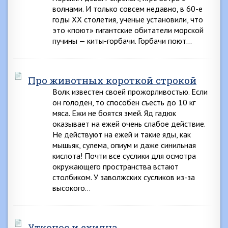
волнами. И только совсем недавно, в 60-е
годы XX столетия, ученые установили, что
это «поют» гигантские обитатели морской
пучины — киты-горбачи. Горбачи поют…
Про животных короткой строкой
Волк известен своей прожорливостью. Если
он голоден, то способен съесть до 10 кг
мяса. Ежи не боятся змей. Яд гадюк
оказывает на ежей очень слабое действие.
Не действуют на ежей и такие яды, как
мышьяк, сулема, опиум и даже синильная
кислота! Почти все суслики для осмотра
окружающего пространства встают
столбиком. У заволжских сусликов из-за
высокого…
Утконос и ехидна