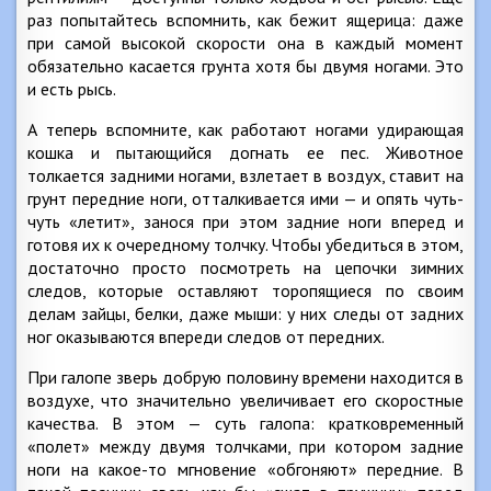
раз попытайтесь вспомнить, как бежит ящерица: даже
при самой высокой скорости она в каждый момент
обязательно касается грунта хотя бы двумя ногами. Это
и есть рысь.
А теперь вспомните, как работают ногами удирающая
кошка и пытающийся догнать ее пес. Животное
толкается задними ногами, взлетает в воздух, ставит на
грунт передние ноги, отталкивается ими — и опять чуть-
чуть «летит», занося при этом задние ноги вперед и
готовя их к очередному толчку. Чтобы убедиться в этом,
достаточно просто посмотреть на цепочки зимних
следов, которые оставляют торопящиеся по своим
делам зайцы, белки, даже мыши: у них следы от задних
ног оказываются впереди следов от передних.
При галопе зверь добрую половину времени находится в
воздухе, что значительно увеличивает его скоростные
качества. В этом — суть галопа: кратковременный
«полет» между двумя толчками, при котором задние
ноги на какое-то мгновение «обгоняют» передние. В