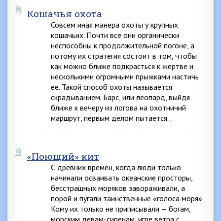
Кошачья охота
Совсем иная манера охоты у крупных
кошачьих. Почти все они органически
неспособны к продолжительной погоне, а
потому их стратегия состоит в том, чтобы
как можно ближе подкрасться к жертве и
несколькими огромными прыжками настичь
ее. Такой способ охоты называется
скрадыванием. Барс, или леопард, выйдя
ближе к вечеру из логова на охотничий
маршрут, первым делом пытается…
«Поющий» кит
С древних времен, когда люди только
начинали осваивать океанские просторы,
бесстрашных моряков завораживали, а
порой и пугали таинственные «голоса моря».
Кому их только не приписывали — богам,
морским девам-сиренам, игре ветра с