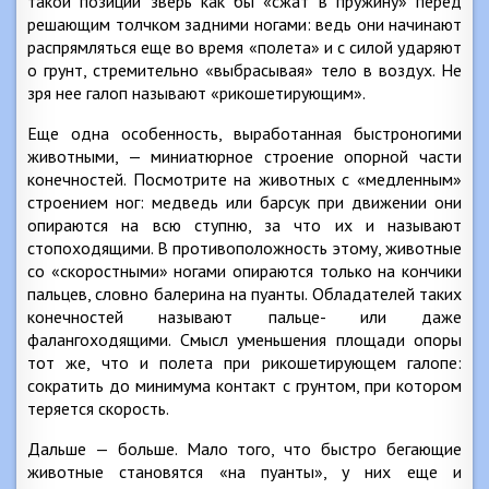
такой позиции зверь как бы «сжат в пружину» перед
решающим толчком задними ногами: ведь они начинают
распрямляться еще во время «полета» и с силой ударяют
о грунт, стремительно «выбрасывая» тело в воздух. Не
зря нее галоп называют «рикошетирующим».
Еще одна особенность, выработанная быстроногими
животными, — миниатюрное строение опорной части
конечностей. Посмотрите на животных с «медленным»
строением ног: медведь или барсук при движении они
опираются на всю ступню, за что их и называют
стопоходящими. В противоположность этому, животные
со «скоростными» ногами опираются только на кончики
пальцев, словно балерина на пуанты. Обладателей таких
конечностей называют пальце- или даже
фалангоходящими. Смысл уменьшения площади опоры
тот же, что и полета при рикошетирующем галопе:
сократить до минимума контакт с грунтом, при котором
теряется скорость.
Дальше — больше. Мало того, что быстро бегающие
животные становятся «на пуанты», у них еще и