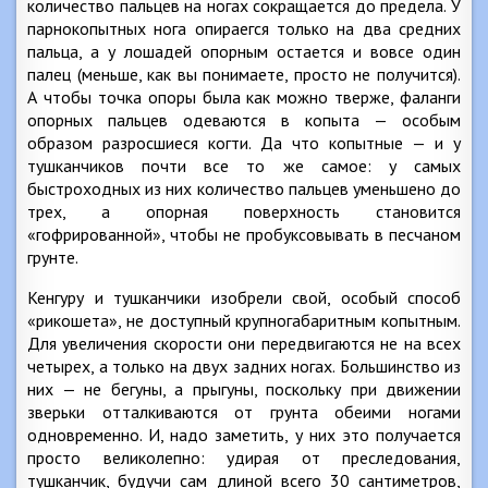
количество пальцев на ногах сокращается до предела. У
парнокопытных нога опираегся только на два средних
пальца, а у лошадей опорным остается и вовсе один
палец (меньше, как вы понимаете, просто не получится).
А чтобы точка опоры была как можно тверже, фаланги
опорных пальцев одеваются в копыта — особым
образом разросшиеся когти. Да что копытные — и у
тушканчиков почти все то же самое: у самых
быстроходных из них количество пальцев уменьшено до
трех, а опорная поверхность становится
«гофрированной», чтобы не пробуксовывать в песчаном
грунте.
Кенгуру и тушканчики изобрели свой, особый способ
«рикошета», не доступный крупногабаритным копытным.
Для увеличения скорости они передвигаются не на всех
четырех, а только на двух задних ногах. Большинство из
них — не бегуны, а прыгуны, поскольку при движении
зверьки отталкиваются от грунта обеими ногами
одновременно. И, надо заметить, у них это получается
просто великолепно: удирая от преследования,
тушканчик, будучи сам длиной всего 30 сантиметров,