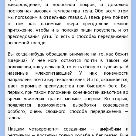
живорождение, и волосяной покров, и довольно
постоянная высокая температура тела. Обо всем этом
мы поговорим в отдельных главах. А здесь речь пойдет
о том, как наземные звери преодолели земное
притяжение, чтобы и в поисках пищи преуспеть, и от
преследования уйти. То есть о способах передвижения
по земной тверди.
Вы когда-нибудь обращали внимание на то, как бежит
ящерица? У нее ноги остаются почти в таком же
положении, как у лежащей, то есть сбоку от туловища. А
наземные млекопитающие? У них конечности
направлены почти вертикально вниз. И это, оказывается,
дает огромные преимущества при быстром беге. Во-
первых, при таком положении конечностей животное во
время движения тратит меньше энергии. Во-вторых,
появляется возможность выработки совершенно
особого, очень сложного способа передвижения —
галопа.
Низшим четвероногим созданиям — амфибиям и
рептилиям — доступны только ходьба и бег рысью. Еще