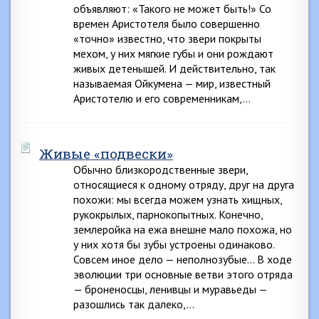
объявляют: «Такого не может быть!» Со
времен Аристотеля было совершенно
«точно» известно, что звери покрыты
мехом, у них мягкие губы и они рождают
живых детенышей. И действительно, так
называемая Ойкумена — мир, известный
Аристотелю и его современникам,…
Живые «подвески»
Обычно близкородственные звери,
относящиеся к одному отряду, друг на друга
похожи: мы всегда можем узнать хищных,
рукокрылых, парнокопытных. Конечно,
землеройка на ежа внешне мало похожа, но
у них хотя бы зубы устроены одинаково.
Совсем иное дело — неполнозубые… В ходе
эволюции три основные ветви этого отряда
— броненосцы, ленивцы и муравьеды —
разошлись так далеко,…