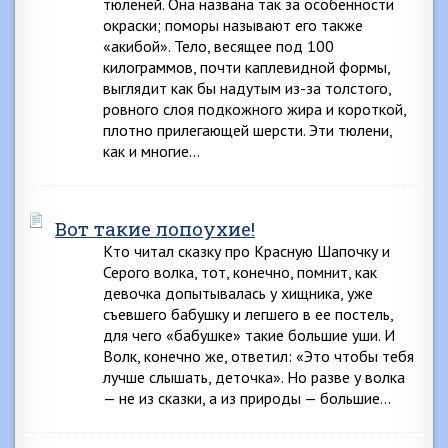
тюленей. Она названа так за особенности
окраски; поморы называют его также
«акибой». Тело, весящее под 100
килограммов, почти каплевидной формы,
выглядит как бы надутым из-за толстого,
ровного слоя подкожного жира и короткой,
плотно прилегающей шерсти. Эти тюлени,
как и многие…
Вот такие лопоухие!
Кто читал сказку про Красную Шапочку и
Серого волка, тот, конечно, помнит, как
девочка допытывалась у хищника, уже
съевшего бабушку и легшего в ее постель,
для чего «бабушке» такие большие уши. И
Волк, конечно же, ответил: «Это чтобы тебя
лучше слышать, деточка». Но разве у волка
— не из сказки, а из природы — большие…