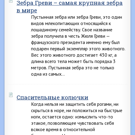
Зебра Греви – самая крупная зебра
в мире
Пустынная зебра или зебра Греви, это один
видов млекопитающих относящийся к
лошадиному семейству. Свое название
зебра получила в честь Жюля Греви —
французского президента именно ему был
подарен первый экземпляр этого животного.
Вес этого животного достигает 430 кг, а
длина всего тела может быть порядка 3
метров. Пустынная зебра это не только
одна из самых…
Спасительные колючки
Когда нельзя ни защитить себя рогами, ни
скрыться в норе, ни положиться на быстрые
ноги, остается одно: измыслить что-то
этакое, позволяющее чувствовать себя
всякое время в относительной