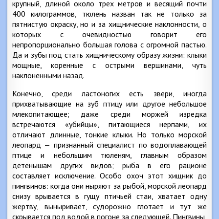
крупный, длиной около трех метров и весящий почти
400 килограммов, тюлень назван так не только за
пятнистую окраску, но и за хищнические наклонности, о
которых с очевидностью говорит его
непропорционально большая голова с огромной пастью.
Да и зубы под стать хищническому образу жизни: клыки
мощные, коренные с острыми вершинами, чуть
наклоненными назад.
Конечно, среди ластоногих есть звери, иногда
прихватывающие на зуб птицу или другое небольшое
млекопитающее; даже среди моржей изредка
встречаются «убийцы», питающиеся нерпами, их
отличают длинные, тонкие клыки. Но только морской
леопард — признанный специалист по водоплавающей
птице и небольшим тюленям, главным образом
детенышам других видов; рыба в его рационе
составляет исключение. Особо охоч этот хищник до
пингвинов: когда они ныряют за рыбой, морской леопард
снизу врывается в гущу птичьей стаи, хватает одну
жертву, выныривает, судорожно глотает и тут же
скрывается под водой в погоне за следующей. Пингвины,