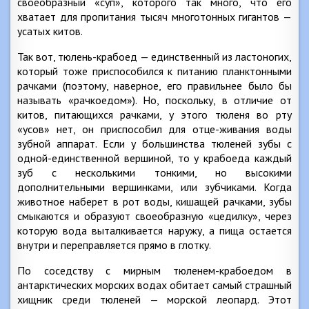
своеобразный «суп», которого так много, что его
хватает для пропитания тысяч многотонных гигантов —
усатых китов.
Так вот, тюлень-крабоед — единственный из ластоногих,
который тоже приспособился к питанию планктонными
рачками (поэтому, наверное, его правильнее было бы
называть «рачкоедом»). Но, поскольку, в отличие от
китов, питающихся рачками, у этого тюленя во рту
«усов» нет, он приспособил для отце-живания воды
зубной аппарат. Если у большинства тюленей зубы с
одной-единственной вершиной, то у крабоеда каждый
зуб с несколькими тонкими, но высокими
дополнительными вершинками, или зубчиками. Когда
животное наберет в рот воды, кишащей рачками, зубы
смыкаются и образуют своеобразную «цедилку», через
которую вода выталкивается наружу, а пища остается
внутри и переправляется прямо в глотку.
По соседству с мирным тюленем-крабоедом в
антарктических морских водах обитает самый страшный
хищник среди тюленей — морской леопард. Этот