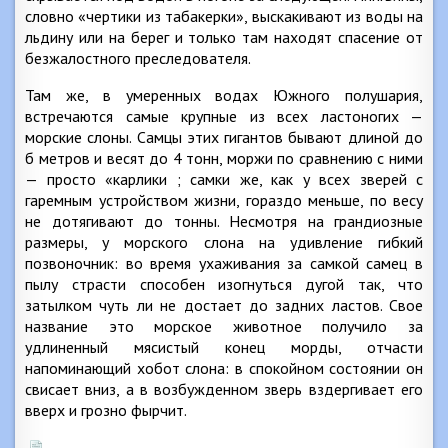
словно «чертики из табакерки», выскакивают из воды на
льдину или на берег и только там находят спасение от
безжалостного преследователя.
Там же, в умеренных водах Южного полушария,
встречаются самые крупные из всех ластоногих —
морские слоны. Самцы этих гигантов бывают длиной до
б метров и весят до 4 тонн, моржи по сравнению с ними
— просто «карлики ; самки же, как у всех зверей с
гаремным устройством жизни, гораздо меньше, по весу
не дотягивают до тонны. Несмотря на грандиозные
размеры, у морского слона на удивление гибкий
позвоночник: во время ухаживания за самкой самец в
пылу страсти способен изогнуться дугой так, что
затылком чуть ли не достает до задних ластов. Свое
название это морское животное получило за
удлиненный мясистый конец морды, отчасти
напоминающий хобот слона: в спокойном состоянии он
свисает вниз, а в возбужденном зверь вздергивает его
вверх и грозно фырчит.