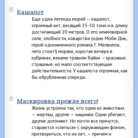
Кашалот
Еще одна легенда морей — кашалот,
огромный кит, весящий 35-50 тонн и в длину
достигающий 20 метров. О его неимоверной
силе, злобности, коварстве (один Моби Дик,
герой одноименного романа Г. Мелвилла,
чего стоит!) моряки, коротая вечера в
кубриках, веками травили байки — красивые,
страшные, но мало соответствующие
действительности. У кашалота огромная, как
бы обрубленная спереди…
Маскировка прежде всего!
Жизнь устроена так, что одни из животных
— жертвы, другие — хищники. Одни убегают,
другие догоняют. Но почти все прячутся,
стараются «слиться» с окружающим фоном,
притвориться, что их нет, — причем и