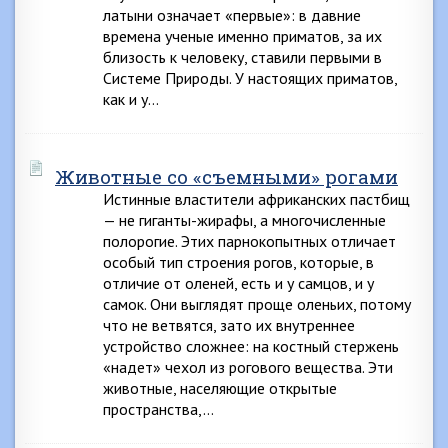
латыни означает «первые»: в давние
времена ученые именно приматов, за их
близость к человеку, ставили первыми в
Системе Природы. У настоящих приматов,
как и у…
Животные со «съемными» рогами
Истинные властители африканских пастбищ
— не гиганты-жирафы, а многочисленные
полорогие. Этих парнокопытных отличает
особый тип строения рогов, которые, в
отличие от оленей, есть и у самцов, и у
самок. Они выглядят проще оленьих, потому
что не ветвятся, зато их внутреннее
устройство сложнее: на костный стержень
«надет» чехол из рогового вещества. Эти
животные, населяющие открытые
пространства,…