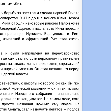
ыл там убит.
 в борьбу за престол и сделал царицей Египта
ударство. В 47 г. до н. э. войска Юлия Цезаря
ь Рима отошли некоторые районы Налой Азии.
в Северной Африке, и под власть Рима перешли
я провинция Нумидия. Вернувшись в Рим,
й, азиатский и африканский. Рим стал самой
ма и была направлена на переустройство
 где сам стал по сути верховным правителем.
ором назывался лишь полководец, справивший
ти царской властью. Он стал появляться перед
 царской власти.
течества», с высоты которого он как бы по-
лавой жреческой коллегии — он и так являлся
 Сената и Народного собрания — значительно
 должности кандидатов. На самом деле, кого
ь просто назначал нужных ему людей на
тия Сената, стал назначать легатов — послов