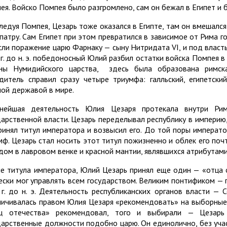
ея. Войско Помпея было разгромлено, сам он бежал в Египет и б
ледуя Помпея, Цезарь тоже оказался в Египте, там он вмешался
патру. Сам Египет при этом превратился в зависимое от Рима гос
сли поражение царю Фарнаку — сыну Нитридата VI, и под власт
 г. до н. э. победоносный Юлий разбил остатки войска Помпея 
ны Нумидийского царства, здесь была образована римска
дитель справил сразу четыре триумфа: галльский, египетски
ной державой в мире.
нейшая деятельность Юлия Цезаря протекала внутри Ри
дарственной власти. Цезарь переделывал республику в империю,
ринял титул императора и возвысил его. До той поры императ
мф. Цезарь стал носить этот титул пожизненно и облек его поч
дом в лавровом венке и красной мантии, являвшихся атрибутами
е титула императора, Юлий Цезарь принял еще один — «отца о
ески мог управлять всем государством. Великим понтификом — г
 г. до н. э. Деятельность республиканских органов власти —
ничивалась правом Юлия Цезаря «рекомендовать» на выборные
ц отечества» рекомендовал, того и выбирали — Цезар
дарственные должности подобно царю. Он единолично, без учас