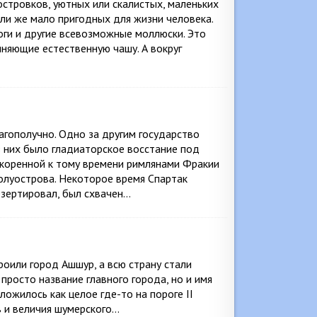
стровков, уютных или скалистых, маленьких
ли же мало пригодных для жизни человека.
ноги и другие всевозможные моллюски. Это
лняющие естественную чашу. А вокруг
гополучно. Одно за другим государство
з них было гладиаторское восстание под
коренной к тому времени римлянами Фракии
полуострова. Некоторое время Спартак
езертировал, был схвачен…
роили город Ашшур, а всю страну стали
росто название главного города, но и имя
ложилось как целое где-то на пороге II
ев и величия шумерского…