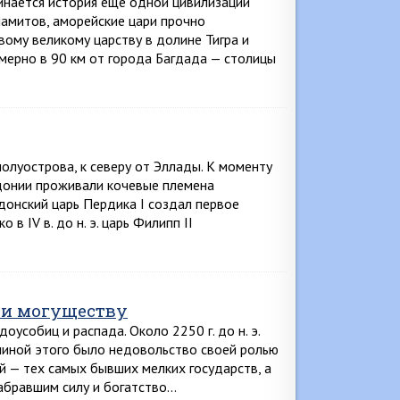
инается история еще одной цивилизации
ламитов, аморейские цари прочно
ому великому царству в долине Тигра и
имерно в 90 км от города Багдада — столицы
олуострова, к северу от Эллады. К моменту
донии проживали кочевые племена
едонский царь Пердика I создал первое
в IV в. до н. э. царь Филипп II
 и могуществу
оусобиц и распада. Около 2250 г. до н. э.
чиной этого было недовольство своей ролью
й — тех самых бывших мелких государств, а
набравшим силу и богатство…