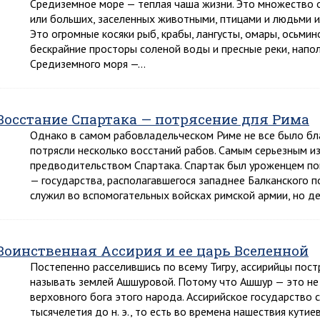
Средиземное море — теплая чаша жизни. Это множество о
или больших, заселенных животными, птицами и людьми и
Это огромные косяки рыб, крабы, лангусты, омары, осьми
бескрайние просторы соленой воды и пресные реки, напо
Средиземного моря —…
Восстание Спартака — потрясение для Рима
Однако в самом рабовладельческом Риме не все было бла
потрясли несколько восстаний рабов. Самым серьезным и
предводительством Спартака. Спартак был уроженцем по
— государства, располагавшегося западнее Балканского 
служил во вспомогательных войсках римской армии, но д
Воинственная Ассирия и ее царь Вселенной
Постепенно расселившись по всему Тигру, ассирийцы пост
называть землей Ашшуровой. Потому что Ашшур — это не п
верховного бога этого народа. Ассирийское государство с
тысячелетия до н. э., то есть во времена нашествия кути