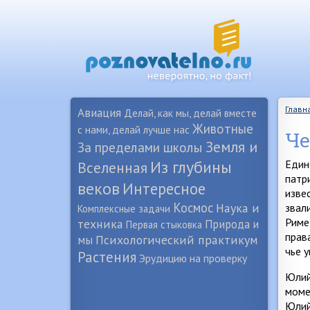
Главн
Авиация
Делай, как мы, делай вместе
Животные
с нами, делай лучше нас
Че
Земля и
За пределами школы
Из глубины
Един
Вселенная
патр
веков
Интересное
изве
Космос
Наука и
звал
Комплексные задачи
Риме
техника
Природа и
Первая стыковка
прав
Психологический практикум
мы
чье 
Растения
Эрудицию на проверку
Юлий
моме
Юлий