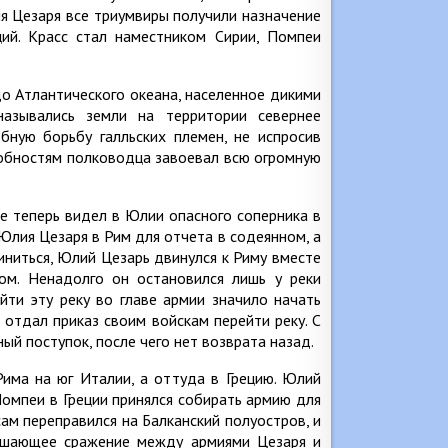
я Цезаря все триумвиры получили назначение
ий. Красс стал наместником Сирии, Помпеи
до Атлантического океана, населенное дикими
назывались земли на территории севернее
бную борьбу галльских племен, не испросив
собностям полководца завоевал всю огромную
е теперь видел в Юлии опасного соперника в
Юлия Цезаря в Рим для отчета в содеянном, а
иниться, Юлий Цезарь двинулся к Риму вместе
ом. Ненадолго он остановился лишь у реки
йти эту реку во главе армии значило начать
отдал приказ своим войскам перейти реку. С
ый поступок, после чего нет возврата назад.
ма на юг Италии, а оттуда в Грецию. Юлий
Помпеи в Греции принялся собирать армию для
ам переправился на Балканский полуостров, и
 решающее сражение между армиями Цезаря и