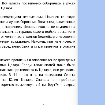
 Вся власть постепенно собиралась в руках
 Цезаря.
оисходящими переменами. Наконец-то люди
уже, а лучше. Огромные богатства, вывезенные
и патрициев. Цезарь никогда не скупился на
ельцам, ветеранов своего войска расселил в
 отменил часть долгов беднейшего населения
чным гражданам. Наконец, при нем исчезли
 заседаниях Сената стали принимать участие
анского правления и опасавшаяся возрождения
Юлия Цезаря. Среди таких людей даже были
зная, как противостоять Цезарю, они решились
а». В 44 г. до н. э. на заседании Сената
и на Юлия Цезаря. Сначала он пробовал
 горечью воскликнул: «И ты, Брут?» — закрыл