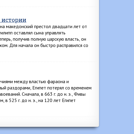
 истории
 на македонский престол двадцати лет от
Филипп оставлял сына управлять
еперь, получив полную царскую власть, он
хом. Для начала он быстро расправился со
ечиями между властью фараона и
ый раздорами, Египет потерял со временем
еваний. Сначала, в 663 г. до н. э., Фивы
в 525 г. до н. э., на 120 лет Египет