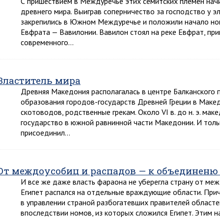
С пришествием в Междуречье этих семитских племен нач
древнего мира. Выиграв соперничество за господство у э
закрепились в Южном Междуречье и положили начало нов
Евфрата — Вавилонии. Вавилон стоял на реке Евфрат, пр
современного…
Властитель мира
Древняя Македония располагалась в центре Балканского п
образования городов-государств Древней Греции в Маке
скотоводов, родственные грекам. Около VI в. до н. э. мак
государство в южной равнинной части Македонии. И только 
присоединил…
От междоусобиц и распадов — к объединеню
И все же даже власть фараона не уберегла страну от межд
Египет распался на отдельные враждующие области. При
в управлении страной разбогатевших правителей областе
впоследствии номов, из которых сложился Египет. Этим 