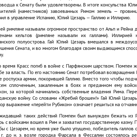
оводца к Сенату были удовлетворены. В итоге консульства Юли
вителей (наместников) завоеванных Римом земель — провинц
чил в управление Испанию, Юлий Цезарь — Галлию и Иллирию.
ией римляне называли огромное пространство от Альп и Рейна 
енами кельтов (римляне называли их галлами). Иллирией 
анского полуострова. Гай Юлий Цезарь вмешался в междоусо
ешения Сената, и во многом благодаря своим выдающимся спо
у.
о время Красс погиб в войне с Парфянским царством. Помпеи ж
бе за власть. По его настоянию Сенат потребовал возвращения 
е роспуска армии, покорившей Галлию. Вместо того чтобы подч
сем сплоченным, закаленным в боях и преданном ему войск
кон, за которой начинались собственные владения Рима. Пере
данскую войну. Со словами «Жребий брошен!» Гай Юлий Цезарь 
пор выражение «перейти Рубикон» означает решиться на отчаянн
жидавший таких действий Помпеи был вынужден бежать из Ри
рь с войсками вошел в Рим и захватил государственную казну. 
бы с Цезарем, но время уже было упущено, победитель галлов с
 г. до н. э. возле городка Фарсала в Фессалии состоялось