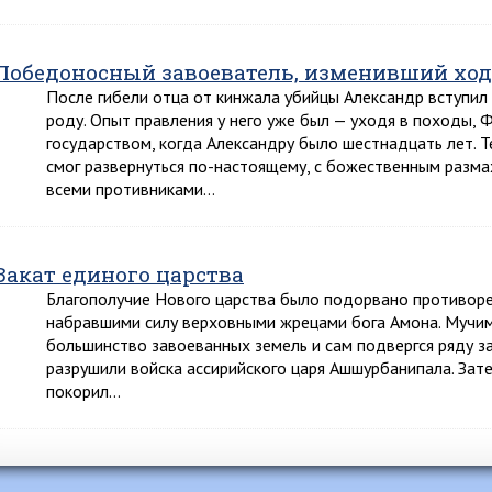
Победоносный завоеватель, изменивший ход
После гибели отца от кинжала убийцы Александр вступил
роду. Опыт правления у него уже был — уходя в походы, 
государством, когда Александру было шестнадцать лет. Т
смог развернуться по-настоящему, с божественным разма
всеми противниками…
Закат единого царства
Благополучие Нового царства было подорвано противор
набравшими силу верховными жрецами бога Амона. Мучим
большинство завоеванных земель и сам подвергся ряду заво
разрушили войска ассирийского царя Ашшурбанипала. Затем, 
покорил…