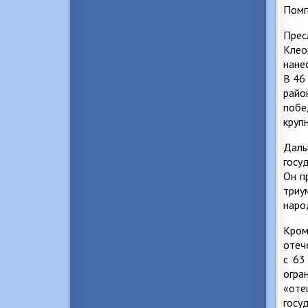
Помп
Прес
Клео
нане
В 46
райо
побе
круп
Даль
госу
Он п
триу
наро
Кром
отеч
с 63
огра
«оте
госу