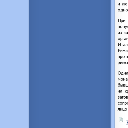
и лю
одно
При 
почу
из з
орга
Итал
Рима
прот
римс
Одна
мона
бывш
на к
заго
сопр
лицо