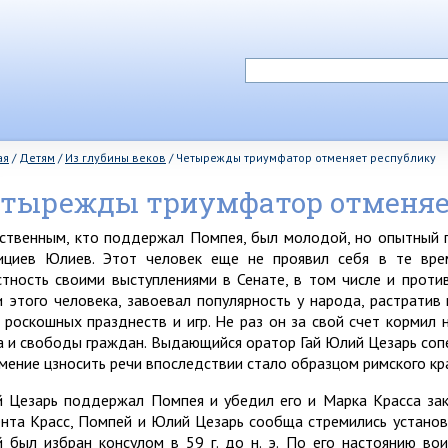
ая
/
Детям
/
Из глубины веков
/
Четырежды триумфатор отменяет республику
тырежды триумфатор отменяе
ственным, кто поддержал Помпея, был молодой, но опытный п
ициев Юлиев. Этот человек еще не проявил себя в те вре
стность своими выступлениями в Сенате, в том числе и проти
и этого человека, завоевал популярность у народа, растратив
 роскошных празднеств и игр. Не раз он за свой счет корми
а и свободы граждан. Выдающийся оратор Гай Юлий Цезарь сопе
умение цзносить речи впоследствии стало образцом римского кр
 Цезарь поддержал Помпея и убедил его и Марка Красса зак
нта Красс, Помпей и Юлий Цезарь сообща стремились установи
 был избран консулом в 59 г. до н. э. По его настоянию во