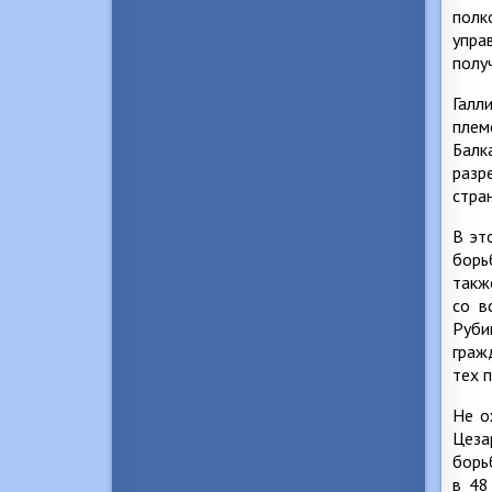
полк
упра
полу
Галл
плем
Балк
разр
стран
В эт
борь
такж
со в
Руби
граж
тех 
Не о
Цеза
борь
в 48