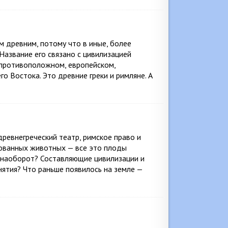
м древним, потому что в иные, более
азвание его связано с цивилизацией
 противоположном, европейском,
о Востока. Это древние греки и римляне. А
древнегреческий театр, римское право и
рованных животных — все это плоды
и наоборот? Составляющие цивилизации и
нятия? Что раньше появилось на земле —