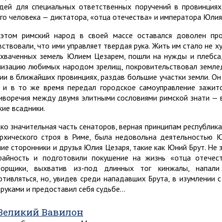
дей для специальных ответственных поручений в провинциях.
го человека — диктатора, «отца отечества» и императора Юлия
этом римский народ в своей массе оставался доволен пр
вствовали, что ими управляет твердая рука. Жить им стало не х
ахваченных земель Юлием Цезарем, пошли на нужды и плебса, 
низацию любимых народом зрелищ, покровительствовал землед
ии в ближайших провинциях, раздав большие участки земли. Он
 и в то же время передал городское самоуправление зажито
иворечия между двумя элитными сословиями римской знати — в
кие всадники.
ко значительная часть сенаторов, верная принципам республик
рхического строя в Риме, была недовольна деятельностью 
ие сторонники и друзья Юлия Цезаря, такие как Юний Брут. Не 
райность и подготовили покушение на жизнь «отца отечеств
ворщики, выхватив из-под длинных тог кинжалы, напал
отивляться, но, увидев среди нападавших Брута, в изумлении с
 руками и предоставил себя судьбе…
Великий Вавилон