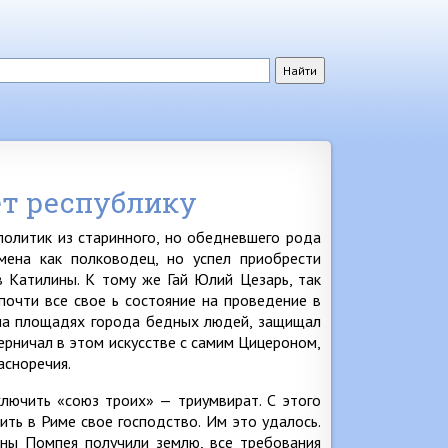
т республику
олитик из старинного, но обедневшего рода
мена как полководец, но успел приобрести
в Катилины. К тому же Гай Юлий Цезарь, так
 почти все свое ь состояние на проведение в
л на площадях города бедных людей, защищал
рничал в этом искусстве с самим Цицероном,
асноречия.
лючить «союз троих» — триумвират. С этого
ть в Риме свое господство. Им это удалось.
ины Помпея получили землю, все требования