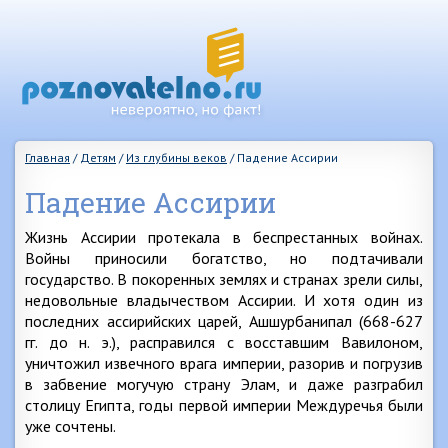
Главная
/
Детям
/
Из глубины веков
/
Падение Ассирии
Падение Ассирии
Жизнь Ассирии протекала в беспрестанных войнах.
Войны приносили богатство, но подтачивали
государство. В покоренных землях и странах зрели силы,
недовольные владычеством Ассирии. И хотя один из
последних ассирийских царей, Ашшурбанипал (668-627
гг. до н. э.), расправился с восставшим Вавилоном,
уничтожил извечного врага империи, разорив и погрузив
в забвение могучую страну Элам, и даже разграбил
столицу Египта, годы первой империи Междуречья были
уже сочтены.