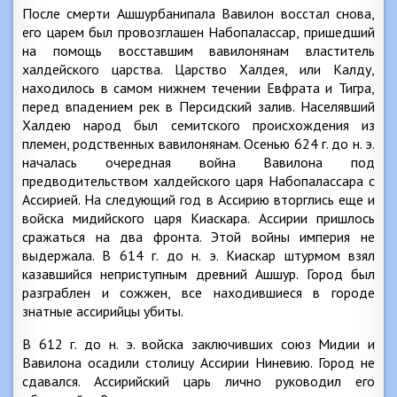
После смерти Ашшурбанипала Вавилон восстал снова,
его царем был провозглашен Набопалассар, пришедший
на помощь восставшим вавилонянам властитель
халдейского царства. Царство Халдея, или Калду,
находилось в самом нижнем течении Евфрата и Тигра,
перед впадением рек в Персидский залив. Населявший
Халдею народ был семитского происхождения из
племен, родственных вавилонянам. Осенью 624 г. до н. э.
началась очередная война Вавилона под
предводительством халдейского царя Набопалассара с
Ассирией. На следующий год в Ассирию вторглись еще и
войска мидийского царя Киаскара. Ассирии пришлось
сражаться на два фронта. Этой войны империя не
выдержала. В 614 г. до н. э. Киаскар штурмом взял
казавшийся неприступным древний Ашшур. Город был
разграблен и сожжен, все находившиеся в городе
знатные ассирийцы убиты.
В 612 г. до н. э. войска заключивших союз Мидии и
Вавилона осадили столицу Ассирии Ниневию. Город не
сдавался. Ассирийский царь лично руководил его