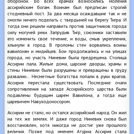
обороной. Во всех храмах возносились моления
ассирийским богам. Воинам был предписан строгий
стодневный пост. За два месяца осаждавшие так и не
смогли ничего поделать с твердыней на берегу Тигра. И
тогда они решили направить против защитников города
силу могучей реки. Запрудив Тигр, союзники заставили
его изменить свое течение, и воды, смыв укрепления,
хлынули в город. В проломы стен ворвались воины
вавилонян и мидийцев. Бои продолжались и на улицах
города, но участь Ниневии была предрешена. Столица
Ассирии пала. Жилые дома, царские дворцы, храмы и
стены Ниневии были разрушены и превращены в груду
развалин… Несметные богатства попали в руки врагов.
Ассирия перестала существовать. Последние очаги
сопротивления на западе Ассирийского царства были
подавлены будущим царем Вавилона, а тогда еще
царевичем Навуходоносором.
Ассирии не стало, но остался ассирийский народ. Он жил
на тех же землях. И даже город Ниневия снова был
восстановлен, хотя никогда не достиг уже прошлого
величия. Позже под именем Атуриа Ассирия стала