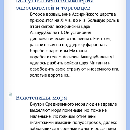
Могущественная империя
завоевателей и торговцев
Второе возвышение Ассирийского царства
приходится на XIV в. до н. э. Большую роль в
этом сыграл ассирийский царь
Ашшурубаллит I. Он установил
дипломатические отношения с Египтом,
рассчитывая на поддержку фараона в
борьбе с царством Митанни —
поработителем Ассирии. Ашшурубаллиту I
удалось разбить войска царя Митанни и
освободить свою страну от иноземного ига,
золотые ворота из…
Властелины моря
Внутри Средиземного моря люди издревле
выделяют моря поменьше, но тоже не
маленькие. Их границы отмечены
гигантскими языками полуостровов, далеко
забравшихся в соленые воды, и россыпями