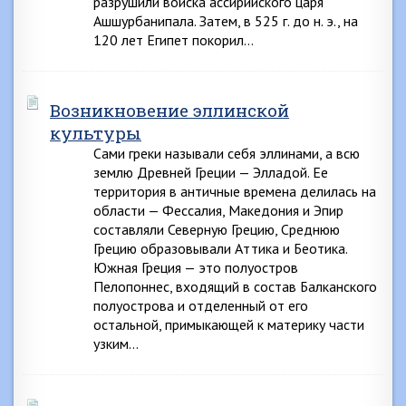
разрушили войска ассирийского царя
Ашшурбанипала. Затем, в 525 г. до н. э., на
120 лет Египет покорил…
Возникновение эллинской
культуры
Сами греки называли себя эллинами, а всю
землю Древней Греции — Элладой. Ее
территория в античные времена делилась на
области — Фессалия, Македония и Эпир
составляли Северную Грецию, Среднюю
Грецию образовывали Аттика и Беотика.
Южная Греция — это полуостров
Пелопоннес, входящий в состав Балканского
полуострова и отделенный от его
остальной, примыкающей к материку части
узким…