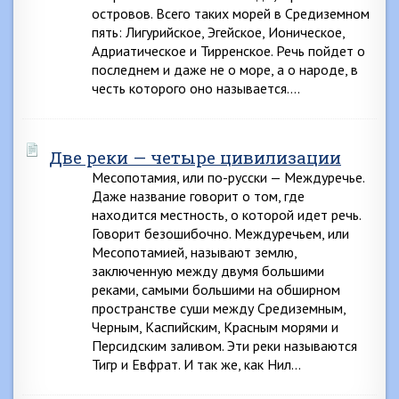
островов. Всего таких морей в Средиземном
пять: Лигурийское, Эгейское, Ионическое,
Адриатическое и Тирренское. Речь пойдет о
последнем и даже не о море, а о народе, в
честь которого оно называется….
Две реки — четыре цивилизации
Месопотамия, или по-русски — Междуречье.
Даже название говорит о том, где
находится местность, о которой идет речь.
Говорит безошибочно. Междуречьем, или
Месопотамией, называют землю,
заключенную между двумя большими
реками, самыми большими на обширном
пространстве суши между Средиземным,
Черным, Каспийским, Красным морями и
Персидским заливом. Эти реки называются
Тигр и Евфрат. И так же, как Нил…