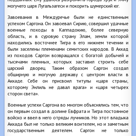
могучего царя Лугальзагеси и покорить шумерский юг.
Завоевания в Междуречье были не единственным
успехом Саргона. Он завоевал Сирию, совершил удачные
военные походы в Каппадокию, более северную
область, и в суровую страну Элам, земли которой
находились восточнее Тигра в его нижнем течении и
были заселены племенами семитских народов. В Аккад
из походов Саргон возвращался с богатой добычей и
тысячами пленных, которых заставил строить себе
царский дворец. Таким образом Саргон создал
обширную и могучую державу с центром власти в
Аккаде. Себе он присвоил титулы «царя страны,
которому Энлиль не давал врага» и «царя четырех
сторон света».
Военные успехи Саргона во многом объяснялись тем, что
он первым создал в долине Евфрата и Тигра постоянное
войско и ввел в него отряды лучников. Но этот владыка
Аккада был не только великим воителем, но и заметным
государственным деятелем. Саргон не только