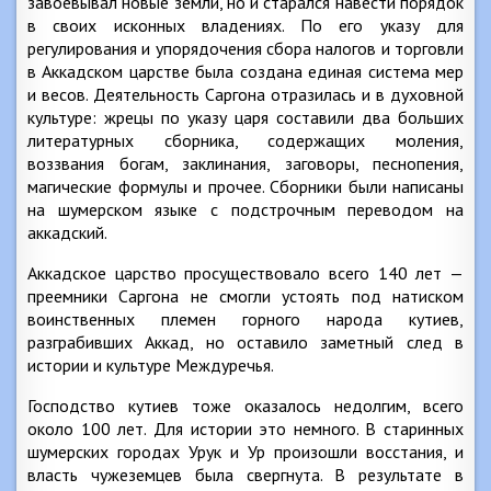
завоевывал новые земли, но и старался навести порядок
в своих исконных владениях. По его указу для
регулирования и упорядочения сбора налогов и торговли
в Аккадском царстве была создана единая система мер
и весов. Деятельность Саргона отразилась и в духовной
культуре: жрецы по указу царя составили два больших
литературных сборника, содержащих моления,
воззвания богам, заклинания, заговоры, песнопения,
магические формулы и прочее. Сборники были написаны
на шумерском языке с подстрочным переводом на
аккадский.
Аккадское царство просуществовало всего 140 лет —
преемники Саргона не смогли устоять под натиском
воинственных племен горного народа кутиев,
разграбивших Аккад, но оставило заметный след в
истории и культуре Междуречья.
Господство кутиев тоже оказалось недолгим, всего
около 100 лет. Для истории это немного. В старинных
шумерских городах Урук и Ур произошли восстания, и
власть чужеземцев была свергнута. В результате в