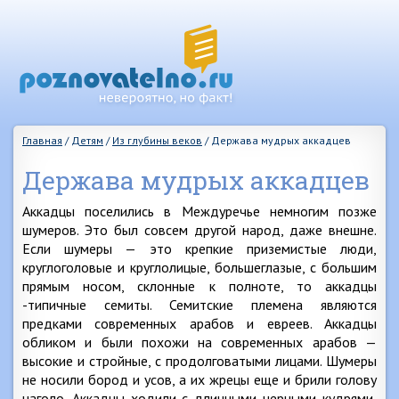
Главная
/
Детям
/
Из глубины веков
/
Держава мудрых аккадцев
Держава мудрых аккадцев
Аккадцы поселились в Междуречье немногим позже
шумеров. Это был совсем другой народ, даже внешне.
Если шумеры — это крепкие приземистые люди,
круглоголовые и круглолицые, большеглазые, с большим
прямым носом, склонные к полноте, то аккадцы
-типичные семиты. Семитские племена являются
предками современных арабов и евреев. Аккадцы
обликом и были похожи на современных арабов —
высокие и стройные, с продолговатыми лицами. Шумеры
не носили бород и усов, а их жрецы еще и брили голову
наголо. Аккадцы ходили с длинными черными кудрями,