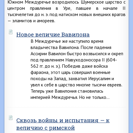
Южном Междуречье возродилось Шумерское царство с
центром правления в Уре, павшее в начале II
тысячелетия до н. э. под натиском новых внешних врагов
— эламитов и амореев.
Новое величие Вавилона
В Междуречье же наступило время
владычества Вавилона. После падения
Ассирии Вавилон быстро возвысился и окреп
под правлением Навуходоносора II (604-
562 гг. до н. э.). Победив даже войска
фараона, этот царь совершил военные
походы на Запад, захватил Иерусалим и
увел к себе в царство многие тысячи евреев.
Теперь уже Вавилония становилась
империей Междуречья. Но не только…
Сквозь войны и испытания — к
величию с римской