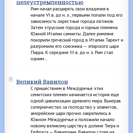
целеустремленностью
Рим начал расширять свои владения в
начале VI в. до н. э., первыми попали под его
зависимость окрестные города латинов.
Затем этрусские города и горные племена
Южной Италии самниты. Далее римляне
покорили греческий город в Италии Тарент и
разгромили его союзника — эпирского царя
Пирра. К середине III в. до н. э. Рим стал
одним…
Великий Вавилон
С пришествием в Междуречье этих
семитских племен начинается история еще
одной цивилизации древнего мира. Выиграв
соперничество за господство у эламитов,
аморейские цари прочно закрепились в
Южном Междуречье и положили начало
новому великому царству в долине Тигра и
Евфрата — Вавилонии. Вавилон стоял на