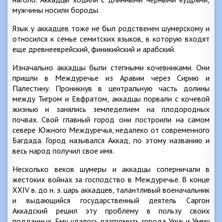
мужчины носили бороды.
Язык у аккадцев тоже не был родственен шумерскому и
относился к семье семитских языков, в которую входят
еще древнееврейский, финикийский и арабский.
Изначально аккадцы были степными кочевниками. Они
пришли в Междуречье из Аравии через Сирию и
Палестину. Проникнув в центральную часть долины
между Тигром и Евфратом, аккадцы порвали с кочевой
жизнью и занялись земледелием на плодородных
почвах. Свой главный город они построили на самом
севере Южного Междуречья, недалеко от современного
Багдада. Город назывался Аккад, по этому названию и
весь народ получил свое имя.
Несколько веков шумеры и аккадцы соперничали в
жестоких войнах за господство в Междуречье. В конце
XXIV в. до н. э. царь аккадцев, талантливый военачальник
и выдающийся государственный деятель Саргон
Аккадский решил эту проблему в пользу своих
подданных. Ему удалось разгромить города Урук и Умму