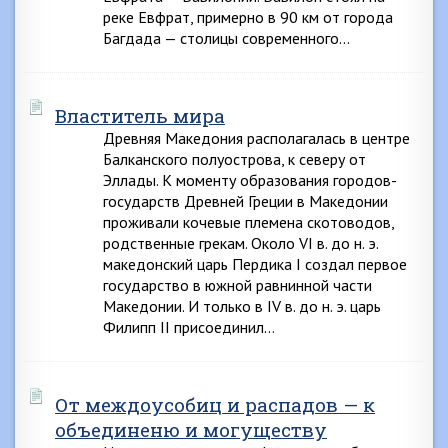
реке Евфрат, примерно в 90 км от города
Багдада — столицы современного…
Властитель мира
Древняя Македония располагалась в центре
Балканского полуострова, к северу от
Эллады. К моменту образования городов-
государств Древней Греции в Македонии
проживали кочевые племена скотоводов,
родственные грекам. Около VI в. до н. э.
македонский царь Пердика I создал первое
государство в южной равнинной части
Македонии. И только в IV в. до н. э. царь
Филипп II присоединил…
От междоусобиц и распадов — к
объединеню и могуществу