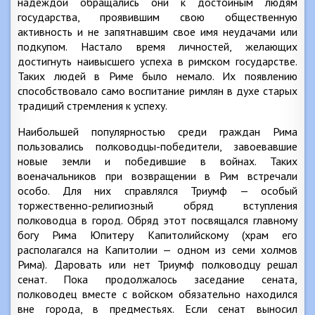
надеждой обращались они к достойным людям
государства, проявившим свою общественную
активность и не запятнавшим свое имя неудачами или
подкупом. Настало время личностей, желающих
достигнуть наивысшего успеха в римском государстве.
Таких людей в Риме было немало. Их появлению
способствовало само воспитание римлян в духе старых
традиций стремления к успеху.
Наибольшей популярностью среди граждан Рима
пользовались полководцы-победители, завоевавшие
новые земли и победившие в войнах. Таких
военачальников при возвращении в Рим встречали
особо. Для них справлялся Триумф — особый
торжественно-религиозный обряд вступления
полководца в город. Обряд этот посвящался главному
богу Рима Юпитеру Капитолийскому (храм его
располагался на Капитолии — одном из семи холмов
Рима). Даровать или нет Триумф полководцу решал
сенат. Пока продолжалось заседание сената,
полководец вместе с войском обязательно находился
вне города, в предместьях. Если сенат выносил