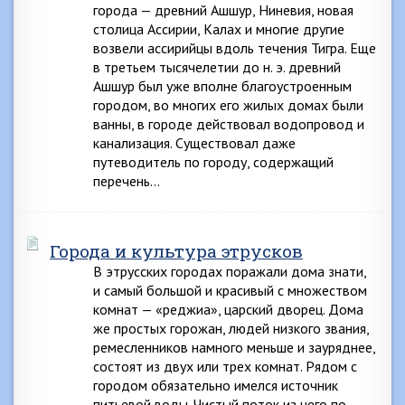
города — древний Ашшур, Ниневия, новая
столица Ассирии, Калах и многие другие
возвели ассирийцы вдоль течения Тигра. Еще
в третьем тысячелетии до н. э. древний
Ашшур был уже вполне благоустроенным
городом, во многих его жилых домах были
ванны, в городе действовал водопровод и
канализация. Существовал даже
путеводитель по городу, содержащий
перечень…
Города и культура этрусков
В этрусских городах поражали дома знати,
и самый большой и красивый с множеством
комнат — «реджиа», царский дворец. Дома
же простых горожан, людей низкого звания,
ремесленников намного меньше и зауряднее,
состоят из двух или трех комнат. Рядом с
городом обязательно имелся источник
питьевой воды. Чистый поток из него по