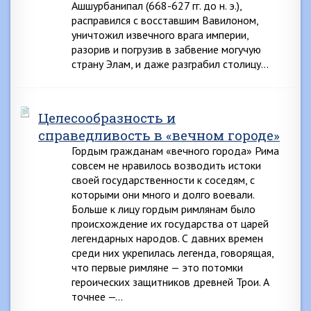
Ашшурбанипал (668-627 гг. до н. э.),
расправился с восставшим Вавилоном,
уничтожил извечного врага империи,
разорив и погрузив в забвение могучую
страну Элам, и даже разграбил столицу…
Целесообразность и
справедливость в «вечном городе»
Гордым гражданам «вечного города» Рима
совсем не нравилось возводить истоки
своей государственности к соседям, с
которыми они много и долго воевали.
Больше к лицу гордым римлянам было
происхождение их государства от царей
легендарных народов. С давних времен
среди них укрепилась легенда, говорящая,
что первые римляне — это потомки
героических защитников древней Трои. А
точнее —…