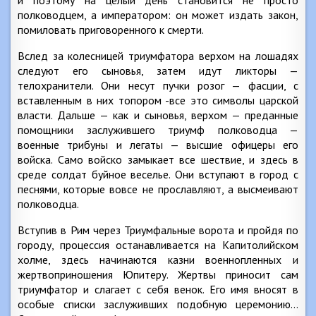
и поэтому на целый день становится не просто
полководцем, а императором: он может издать закон,
помиловать приговоренного к смерти.
Вслед за колесницей триумфатора верхом на лошадях
следуют его сыновья, затем идут ликторы —
телохранители. Они несут пучки розог — фасции, с
вставленным в них топором -все это символы царской
власти. Дальше — как и сыновья, верхом — преданные
помощники заслужившего триумф полководца —
военные трибуны и легаты — высшие офицеры его
войска. Само войско замыкает все шествие, и здесь в
среде солдат буйное веселье. Они вступают в город с
песнями, которые вовсе не прославляют, а высмеивают
полководца.
Вступив в Рим через Триумфальные ворота и пройдя по
городу, процессия останавливается на Капитолийском
холме, здесь начинаются казни военнопленных и
жертвоприношения Юпитеру. Жертвы приносит сам
триумфатор и слагает с себя венок. Его имя вносят в
особые списки заслуживших подобную церемонию…