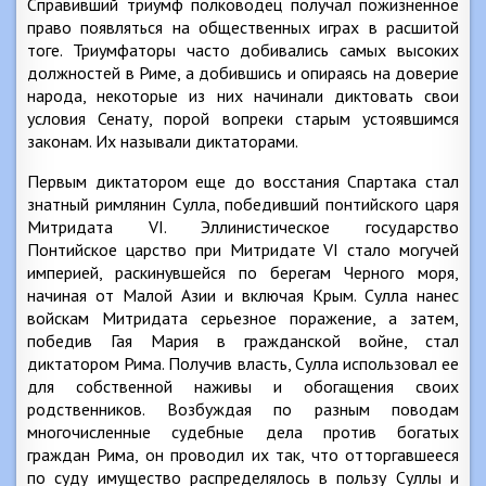
Справивший триумф полководец получал пожизненное
право появляться на общественных играх в расшитой
тоге. Триумфаторы часто добивались самых высоких
должностей в Риме, а добившись и опираясь на доверие
народа, некоторые из них начинали диктовать свои
условия Сенату, порой вопреки старым устоявшимся
законам. Их называли диктаторами.
Первым диктатором еще до восстания Спартака стал
знатный римлянин Сулла, победивший понтийского царя
Митридата VI. Эллинистическое государство
Понтийское царство при Митридате VI стало могучей
империей, раскинувшейся по берегам Черного моря,
начиная от Малой Азии и включая Крым. Сулла нанес
войскам Митридата серьезное поражение, а затем,
победив Гая Мария в гражданской войне, стал
диктатором Рима. Получив власть, Сулла использовал ее
для собственной наживы и обогащения своих
родственников. Возбуждая по разным поводам
многочисленные судебные дела против богатых
граждан Рима, он проводил их так, что отторгавшееся
по суду имущество распределялось в пользу Суллы и