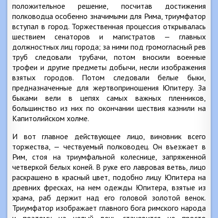
положительное решение, посчитав достижения
полководца особенно значимыми для Рима, триумфатор
вступал в город. Торжественная процессия открывалась
шествием сенаторов и магистратов — главных
должностных лиц города; за ними под громогласный рев
труб следовали трубачи, потом вносили военные
трофеи и другие предметы добычи, несли изображения
взятых городов. Потом следовали белые быки,
предназначенные для жертвоприношения Юпитеру. За
быками вели в цепях самых важных пленников,
большинство из них по окончании шествия казнили на
Капитолийском холме.
И вот главное действующее лицо, виновник всего
торжества, — чествуемый полководец. Он въезжает в
Рим, стоя на триумфальной колеснице, запряженной
четверкой белых коней. В руке его лавровая ветвь, лицо
раскрашено в красный цвет, подобно лицу Юпитера на
древних фресках, на нем одежды Юпитера, взятые из
храма, раб держит над его головой золотой венок.
Триумфатор изображает главного бога римского народа