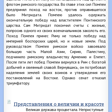
флотом римского государства. Во главе этих сил Помпеи
предпринял поход на восток, против оправившегося
было Митридата. Помпею удалось одержать
окончательную победу над властителем Понтииского
царства. Сам Митридат покончил счеты с жизнью,
попросив одного из своих военачальников заколоть его.
Поход Помпея принес Риму не только победу над
империей боспорских царей, но и новые земли. Под
руководством Помпея римское войско завоевало
большую часть Малой Азии, Сирию, Палестину,
подчинило римскому владычеству Армению и Египет.
После пяти лет побед Помпеи вернулся в Рим с богатой
добычей и овеянный славой. Вернувшись, он потребовал
наделения землей своих воинов и утверждения его
постановлений на Востоке. Однако сенат отказал
триумфатору.
Представления о величии и красоте
Великая держава процветала. Неприступные