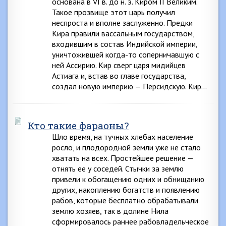
основана в VI в. до н. э. Киром II Великим.
Такое прозвище этот царь получил
неспроста и вполне заслуженно. Предки
Кира правили вассальным государством,
входившим в состав Индийской империи,
уничтожившей когда-то соперничавшую с
ней Ассирию. Кир сверг царя мидийцев
Астиага и, встав во главе государства,
создал новую империю — Персидскую. Кир…
Кто такие фараоны?
Шло время, на тучных хлебах население
росло, и плодородной земли уже не стало
хватать на всех. Простейшее решение —
отнять ее у соседей. Стычки за землю
привели к обогащению одних и обнищанию
других, накоплению богатств и появлению
рабов, которые бесплатно обрабатывали
землю хозяев, так в долине Нила
сформировалось раннее рабовладельческое