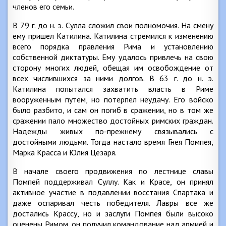
членов его семьи.
В 79 г. до н. э. Сулла сложил свои полномочия. На смену
ему пришел Катилина. Катилина стремился к изменению
всего порядка правления Рима и установлению
собственной диктатуры. Ему удалось привлечь на свою
сторону многих людей, обещая им освобождение от
всех числившихся за ними долгов. В 63 г. до н. э.
Катилина попытался захватить власть в Риме
вооруженным путем, но потерпел неудачу. Его войско
было разбито, и сам он погиб в сражении, но в том же
сражении пало множество достойных римских граждан.
Надежды живых по-прежнему связывались с
достойными людьми. Тогда настало время Гнея Помпея,
Марка Красса и Юлия Цезаря.
В начале своего продвижения по лестнице славы
Помпей поддерживал Суллу. Как и Красе, он принял
активное участие в подавлении восстания Спартака и
даже оспаривал честь победителя. Лавры все же
достались Крассу, но и заслуги Помпея были высоко
оценены Римом, он получил командование над армией и