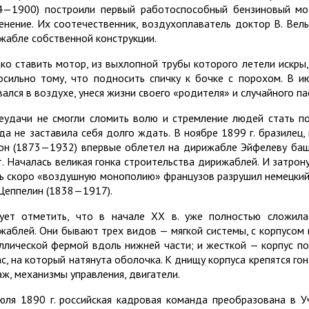
4—1900) построили первый работоспособный бензиновый мо
енение. Их соотечественник, воздухоплаватель доктор В. Вель
жабле собственной конструкции.
ко ставить мотор, из выхлопной трубы которого летели искры
осильно тому, что подносить спичку к бочке с порохом. В и
вался в воздухе, унеся жизни своего «родителя» и случайного па
еудачи не смогли сломить волю и стремление людей стать п
да не заставила себя долго ждать. В ноябре 1899 г. бразилец
н (1873—1932) впервые облетел на дирижабле Эйфелеву башн
т. Началась великая гонка строительства дирижаблей. И затрон
ь скоро «воздушную монополию» французов разрушил немецкий
Цеппелин (1838—1917).
ует отметить, что в начале XX в. уже полностью сложила
жаблей. Они бывают трех видов — мягкой системы, с корпусом 
ллической фермой вдоль нижней части; и жесткой — корпус п
ас, на который натянута оболочка. К днищу корпуса крепятся г
аж, механизмы управления, двигатели.
юля 1890 г. российская кадровая команда преобразована в 