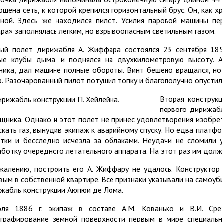
ошена сеть, к которой крепился горизонтальный брус. Он, как 
ной. Здесь же находился пилот. Усилия паровой машины пе
ара» заполнялась легким, но взрывоопасным светильным газом.
ый полет дирижабля А. Жиффара состоялся 23 сентября 1852
ые клубы дыма, и поднялся на двухкилометровую высоту. А
ника, дал машине полные обороты. Винт бешено вращался, но
р. Разочарованный пилот потушил топку и благополучно опустил
Вторая конструк
первого дирижабл
щника. Однако и этот полет не принес удовлетворения изобре
скать газ, вынудив экипаж к аварийному спуску. Но едва платф
етки и бесследно исчезла за облаками. Неудачи не сломили 
аботку очередного летательного аппарата. На этот раз им долж
жалению, построить его А. Жиффару не удалось. Конструктор 
вым в собственной квартире. Все признаки указывали на самоуб
жабль конструкции Аюпюи де Лома.
ля 1886 г. экипаж в составе A.M. Кованько и В.И. Срез
графирование земной поверхности первым в мире специаль