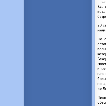
— сд
Все 
возд
безр
20 с
июля
Но с
оста
воен
кото
Вско
свое
в во
гига
боль
пона
де Л
Проп
обес