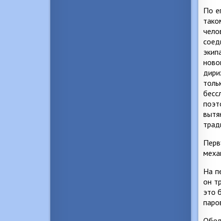
По е
так
чел
соед
экип
ново
дири
толь
бесс
поэт
вытя
трад
Перв
меха
На п
он т
это 
паро
Обол