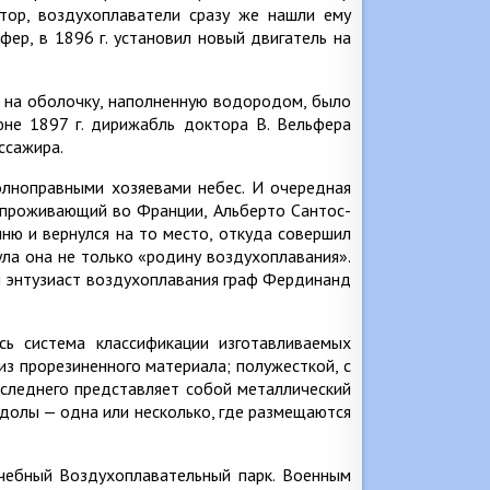
тор, воздухоплаватели сразу же нашли ему
фер, в 1896 г. установил новый двигатель на
, на оболочку, наполненную водородом, было
юне 1897 г. дирижабль доктора В. Вельфера
ссажира.
олноправными хозяевами небес. И очередная
, проживающий во Франции, Альберто Сантос-
ю и вернулся на то место, откуда совершил
ула она не только «родину воздухоплавания».
 энтузиаст воздухоплавания граф Фердинанд
сь система классификации изготавливаемых
из прорезиненного материала; полужесткой, с
оследнего представляет собой металлический
ондолы — одна или несколько, где размещаются
Учебный Воздухоплавательный парк. Военным