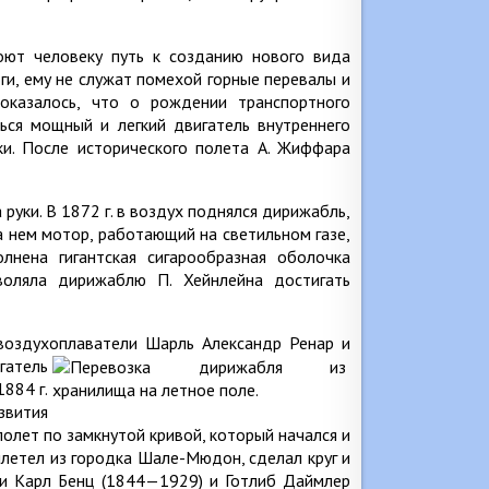
оют человеку путь к созданию нового вида
и, ему не служат помехой горные перевалы и
оказалось, что о рождении транспортного
ься мощный и легкий двигатель внутреннего
и. После исторического полета А. Жиффара
руки. В 1872 г. в воздух поднялся дирижабль,
 нем мотор, работающий на светильном газе,
лнена гигантская сигарообразная оболочка
воляла дирижаблю П. Хейнлейна достигать
 воздухоплаватели Шарль Александр Ренар и
гатель
1884 г.
вития
олет по замкнутой кривой, который начался и
летел из городка Шале-Мюдон, сделал круг и
ли Карл Бенц (1844—1929) и Готлиб Даймлер