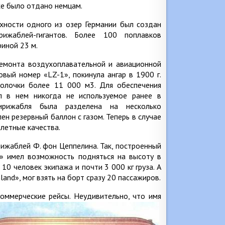
хе было отдано немцам.
хности одного из озер Германии был создан
рижаблей-гигантов. Более 100 поплавков
иной 23 м.
ремонта воздухоплавательной и авиационной
вый номер «LZ-1», покинула ангар в 1900 г.
олочки более 11 000 м3. Для обеспечения
л в нем никогда не используемое ранее в
дирижабля была разделена на несколько
ен резервный баллон с газом. Теперь в случае
летные качества.
рижаблей Ф. фон Цеппелина. Так, построенный
» имел возможность подняться на высоту в
10 человек экипажа и почти 3 000 кг груза. А
and», мог взять на борт сразу 20 пассажиров.
оммерческие рейсы. Неудивительно, что имя