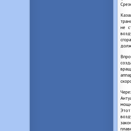
Срез
Каза
тран
не с
возд
сгор
долж
Впро
созд
вращ
аппа
скоро
Чере
Ант
мощн
Это
возд
зако
плав