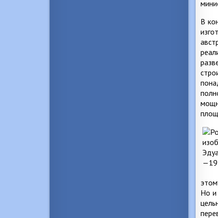
мини
В ко
изго
авст
реал
разв
стро
пона
полн
мощн
площ
этом
Но и
цель
пере