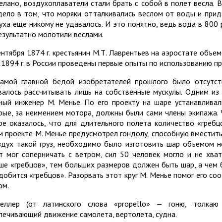
елано, воздухоплаватели стали брать с собой в полет весла. В
дело в том, что моряки отталкивались веслом от воды и прида
уха еще никому не удавалось. И это понятно, ведь вода в 800
езультатно молотили веслами.
ентября 1874 г. крестьянин М.Т. Лаврентьев на аэростате объе
 1894 г. в России проведены первые опыты по использованию пр
амой главной бедой изобретателей прошлого было отсутств
валось рассчитывать лишь на собственные мускулы. Одним из
ный инженер М. Менье. По его проекту на шаре устанавливал
рые, за неимением мотора, должны были сами члены экипажа.
ре оказалось, что для длительного полета количество «греб
м проекте М. Менье предусмотрел гондолу, способную вместить
здух такой груз, необходимо было изготовить шар объемом 
нт мог соперничать с ветром, сил 50 человек могло и не хва
ше «гребцов», тем больших размеров должен быть шар, а чем 
добится «гребцов». Разорвать этот круг М. Менье помог его с
ом.
еллер (от латинского слова «propello» — гоню, толка
печивающий движение самолета, вертолета, судна.