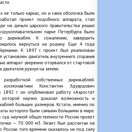
асти.
ых не только каркас, но и сама оболочка были
работал проект подобного аппарата, стал
где на деньги царского правительства решил
оздухоплавательном парке Петербурга было
ого дирижабля. К сожалению, завершить
пришлось вернуться на родину. Еще 4 года
ермании. К 1897 г. проект был реализован
 установлен двигатель внутреннего сгорания
щью аппарат уверенно оторвался от стартовой
 двигателя рухнул на землю.
разработкой собственных дирижаблей.
 космонавтики Константин Эдуардович
 1892 г. он опубликовал работу «Аэростат
в которой научно доказал возможность и
жаблей больших размеров. Кстати, именно по
раты которого были самыми большими в мире.
на суд научной общественности России проект
очки — 70 000 м3. Гигант был рассчитан на
о России того времени оказалось не под силу