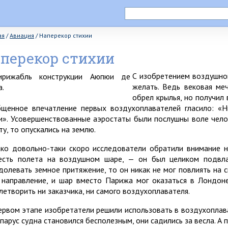
ая
/
Авиация
/
Наперекор стихии
перекор стихии
С изобретением воздушног
желать. Ведь вековая ме
обрел крылья, но получил 
щенное впечатление первых воздухоплавателей гласило: «
и». Усовершенствованные аэростаты были послушны воле челове
ту, то опускались на землю.
ко довольно-таки скоро исследователи обратили внимание н
есть полета на воздушном шаре, — он был целиком подвла
долевать земное притяжение, то он никак не мог повлиять на 
 направление, и шар вместо Парижа мог оказаться в Лондоне
летворить ни заказчика, ни самого воздухоплавателя.
ервом этапе изобретатели решили использовать в воздухоплав
 парус судна становился бесполезным, они садились за весла. А