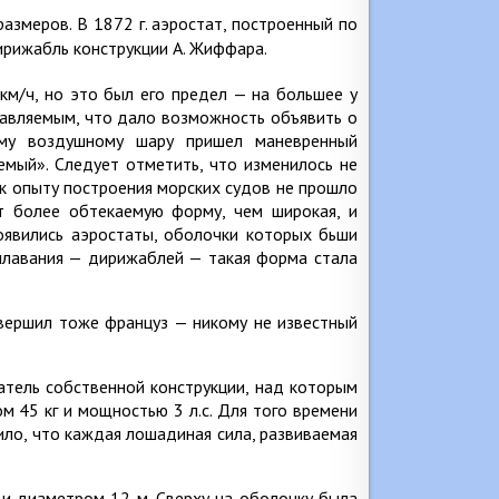
азмеров. В 1872 г. аэростат, построенный по
км/ч, но это был его предел — на большее у
равляемым, что дало возможность объявить о
ему воздушному шару пришел маневренный
емый». Следует отметить, что изменилось не
 к опыту построения морских судов не прошло
ет более обтекаемую форму, чем широкая, и
оявились аэростаты, оболочки которых бьши
оплавания — дирижаблей — такая форма стала
вершил тоже француз — никому не известный
атель собственной конструкции, над которым
ом 45 кг и мощностью 3 л.с. Для того времени
ило, что каждая лошадиная сила, развиваемая
и диаметром 12 м. Сверху на оболочку была