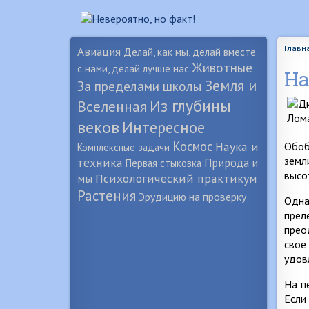
Главн
Авиация
Делай, как мы, делай вместе
Животные
с нами, делай лучше нас
На
Земля и
За пределами школы
Из глубины
Вселенная
веков
Интересное
Космос
Наука и
Обоб
Комплексные задачи
земл
техника
Природа и
Первая стыковка
высо
Психологический практикум
мы
Растения
Эрудицию на проверку
Одна
прел
прео
свое
удов
На п
Если