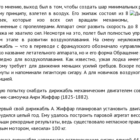
го мнению, выход был в том, чтобы создать шар минимальных р
ому
принципу, взлетел в воздух. Его экипаж состоял из 8
овек, которые изо всех сил вращали механизмы,
иненные с пропеллерами. Аппарат смог развить скорость до 8 
ажа не хватило сил. Несмотря на это, полет был полностью уп
м этапе в развитии воздухоплавания. На смену неуклюж
жабль — что в переводе с французского обозначало «управля
ко название летательного аппарата, но и его форма Обращение
ледно для воздухоплавания. Как известно, узкая лодка име
ому требует для движения меньших усилий гребцов. Вскоре п
нуты и напоминали гигантскую сигару. А для новичков воздух
ицией.
ую попытку снабдить дирижабль механическим двигателем со
ник-самоучка Анри Жиффар (1825-1882).
ервый свой дирижабль А. Жиффар планировал установить двиг
рудился целый год. Ему удалось построить паровой агрегат вес
бьши рекордные результаты, ведь существовало негласное прав
вым мотором, «весила» 100 кг.
очка дирижабля напоминала остроконечную сигару длиной 44 