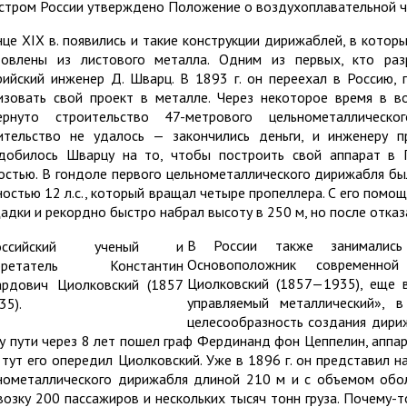
стром России утверждено Положение о воздухоплавательной ч
нце XIX в. появились и такие конструкции дирижаблей, в котор
товлены из листового металла. Одним из первых, кто раз
рийский инженер Д. Шварц. В 1893 г. он переехал в Россию, 
изовать свой проект в металле. Через некоторое время в в
ернуто строительство 47-метрового цельнометаллическ
ительство не удалось — закончились деньги, и инженеру 
добилось Шварцу на то, чтобы построить свой аппарат в Г
остью. В гондоле первого цельнометаллического дирижабля был
остью 12 л.с., который вращал четыре пропеллера. С его помо
адки и рекордно быстро набрал высоту в 250 м, но после отказа
В России также занимались 
Основоположник современной
Циолковский (1857—1935), еще в
управляемый металлический», 
целесообразность создания дири
у пути через 8 лет пошел граф Фердинанд фон Цеппелин, аппа
 тут его опередил Циолковский. Уже в 1896 г. он представил 
нометаллического дирижабля длиной 210 м и с объемом обол
возку 200 пассажиров и нескольких тысяч тонн груза. Почему-т