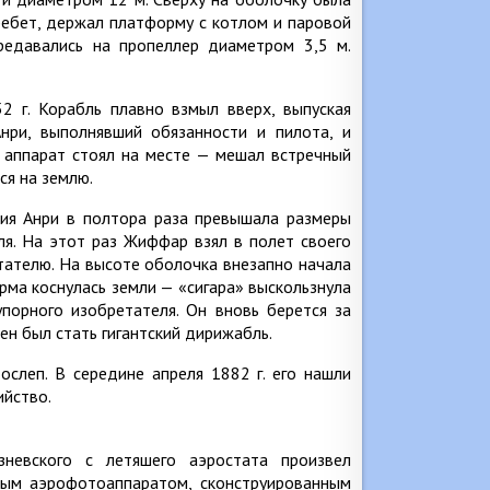
хребет, держал платформу с котлом и паровой
редавались на пропеллер диаметром 3,5 м.
 г. Корабль плавно взмыл вверх, выпуская
нри, выполнявший обязанности и пилота, и
 аппарат стоял на месте — мешал встречный
ся на землю.
ция Анри в полтора раза превышала размеры
я. На этот раз Жиффар взял в полет своего
тателю. На высоте оболочка внезапно начала
орма коснулась земли — «сигара» выскользнула
упорного изобретателя. Он вновь берется за
ен был стать гигантский дирижабль.
ослеп. В середине апреля 1882 г. его нашли
ийство.
невского с летяшего аэростата произвел
ным аэрофотоаппаратом, сконструированным