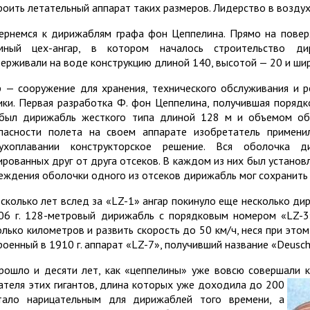
роить летательный аппарат таких размеров. Лидерство в возду
ернемся к дирижаблям графа фон Цеппелина. Прямо на повер
мный цех-ангар, в котором началось строительство ди
ерживали на воде конструкцию длиной 140, высотой — 20 и шир
р — сооружение для хранения, технического обслуживания и 
ики. Первая разработка Ф. фон Цеппелина, получившая порядко
был дирижабль жесткого типа длиной 128 м и объемом об
пасности полета на своем аппарате изобретатель примени
ухоплавании конструкторское решение. Вся оболочка 
ированных друг от друга отсеков. В каждом из них был установл
еждения оболочки одного из отсеков дирижабль мог сохранить 
есколько лет вслед за «LZ-1» ангар покинуло еще несколько ди
06 г. 128-метровый дирижабль с порядковым номером «LZ-3
олько километров и развить скорость до 50 км/ч, неся при этом 
роенный в 1910 г. аппарат «LZ-7», получивший название «Deuschl
рошло и десяти лет, как «цеппелины» уже вовсю совершали к
ателя
этих гигантов, длина которых уже доходила до 200
тало нарицательным для дирижаблей того времени, а