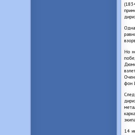
(183
прим
дири
Одна
равн
взор
Но н
побе
Дюмо
взле
Очен
фон 
След
дири
мета
карк
экип
14 и