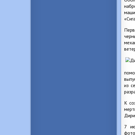
набр
маши
«Сиг
Перв
черн
меха
вете
помо
выпу
из с
разр
К со
мерт
Дири
7 ию
фото