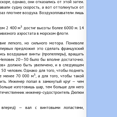
скоре, однако, они отказались от этой затеи.
вали судну скорость, а вот оттолкнуться от
 раз плотнее воздуха. Воздухоплаватели лишь
3
мом 2 400 м
достиг высоты более 6000 м. 14
ивязного аэростата в морском флоте.
ие легкого, но сильного мотора. Поневоле
 первых предложил это сделать французский
ись воздушные винты (пропеллеры), вращать
 Человек 20—30 было бы вполне достаточно.
цов» должно быть увеличено, и в следующем
 50 человек. Однако для того, чтобы поднять
3
не менее 70 000 м
, а для того, чтобы такой
тить. Инженер попал в замкнутый круг — чем
больше изготовишь шар, тем больше для него
оотечественник инженер-судостроитель Дюпюи
ю вперед) — вал с винтовыми лопастями,