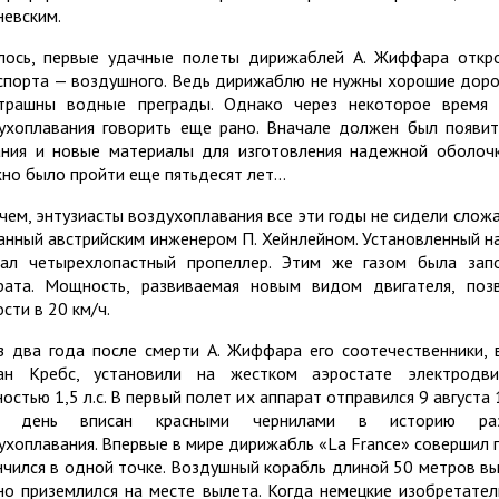
невским.
лось, первые удачные полеты дирижаблей А. Жиффара откр
спорта — воздушного. Ведь дирижаблю не нужны хорошие дорог
трашны водные преграды. Однако через некоторое время 
ухоплавания говорить еще рано. Вначале должен был появит
ания и новые материалы для изготовления надежной оболочк
но было пройти еще пятьдесят лет…
чем, энтузиасты воздухоплавания все эти годы не сидели сложа 
анный австрийским инженером П. Хейнлейном. Установленный на
ал четырехлопастный пропеллер. Этим же газом была запо
рата. Мощность, развиваемая новым видом двигателя, поз
сти в 20 км/ч.
з два года после смерти А. Жиффара его соотечественники,
уан Кребс,
установили на жестком аэростате электродви
остью 1,5 л.с. В первый полет их аппарат отправился 9 августа 
т день вписан красными чернилами в историю раз
ухоплавания. Впервые в мире дирижабль «La France» совершил п
нчился в одной точке. Воздушный корабль длиной 50 метров вы
но приземлился на месте вылета. Когда немецкие изобретате