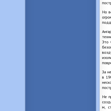
пост
Но в
огро
подд
Анга
техн
Это 
безо
возд
изол
повр
За н
в 19
неск
пост
Не п
созд
м, с