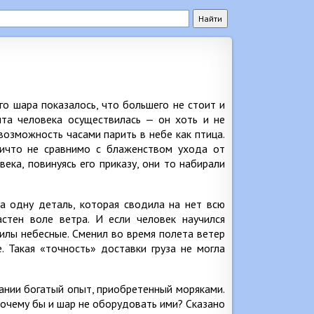
о шара показалось, что большего не стоит и
чта человека осуществилась — он хоть и не
возможность часами парить в небе как птица.
Ничто не сравнимо с блаженством ухода от
ка, повинуясь его приказу, они то набирали
а одну деталь, которая сводила на нет всю
стен воле ветра. И если человек научился
силы небесные. Сменил во время полета ветер
. Такая «точность» доставки груза не могла
ании богатый опыт, приобретенный моряками.
 почему бы и шар не оборудовать ими? Сказано