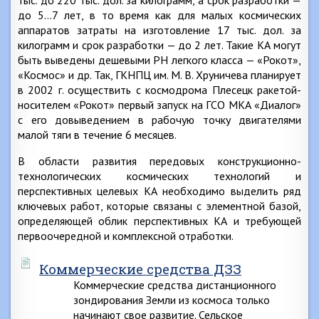
тыс. до 220 тыс. дол. за килограмм, а срок разработки —
до 5…7 лет, в то время как для малых космических
аппаратов затраты на изготовление 17 тыс. дол. за
килограмм и срок разработки — до 2 лет. Такие КА могут
быть выведены дешевыми РН легкого класса — «Рокот»,
«Космос» и др. Так, ГКНПЦ им. М. В. Хруничева планирует
в 2002 г. осуществить с космодрома Плесецк ракетой-
носителем «Рокот» первый запуск на ГСО МКА «Диалог»
с его довыведением в рабочую точку двигателями
малой тяги в течение 6 месяцев.
В области развития передовых конструкционно-
технологических космических технологий и
перспективных целевых КА необходимо выделить ряд
ключевых работ, которые связаны с элементной базой,
определяющей облик перспективных КА и требующей
первоочередной и комплексной отработки.
Коммерческие средства ДЗЗ
Коммерческие средства дистанционного
зондирования Земли из космоса только
начинают свое развитие. Сельское