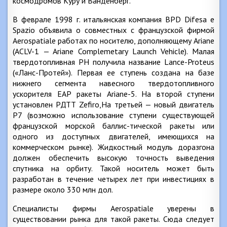
космодромов Куру и Ванденберг.
В феврале 1998 г. итальянская компания BPD Difesa e
Spazio объявила о совместных с французской фирмой
Aerospatiale работах по носителю, дополняющему Ariane
(ACLV-1 — Ariane Complemetary Launch Vehicle). Малая
твердотопливная РН получила название Lance-Proteus
(«Ланс-Протей»). Первая ее ступень создана на базе
нижнего сегмента навесного твердотопливного
ускорителя ЕАР ракеты Ariane-5. На второй ступени
установлен РДТТ Zefiro,Ha третьей — новый двигатель
Р7 (возможно использование ступени существующей
французской морской баллис-тической ракеты или
одного из доступных двигателей, имеющихся на
коммерческом рынке). Жидкостный модуль доразгона
должен обеспечить высокую точность выведения
спутника на орбиту. Такой носитель может быть
разработан в течение четырех лет при инвестициях в
размере около 330 млн дол.
Специалисты фирмы Aerospatiale уверены в
существовании рынка для такой ракеты. Сюда следует