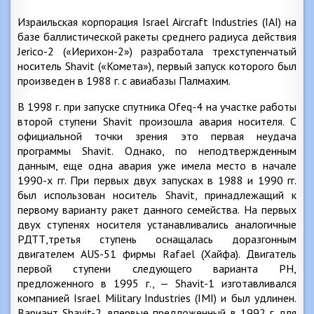
Израильская корпорация Israel Aircraft Industries (IAI) на
базе баллистической ракеты среднего радиуса действия
Jerico-2 («Иерихон-2») разработала трехступенчатый
носитель Shavit («Комета»), первый запуск которого был
произведен в 1988 г. с авиабазы Палмахим.
В 1998 г. при запуске спутника Ofeq-4 на участке работы
второй ступени Shavit произошла авария носителя. С
официальной точки зрения это первая неудача
программы Shavit. Однако, по неподтвержденным
данным, еще одна авария уже имела место в начале
1990-х гг. При первых двух запусках в 1988 и 1990 гг.
был использован носитель Shavit, принадлежащий к
первому варианту ракет данного семейства. На первых
двух ступенях носителя устанавливались аналогичные
РДТТ,третья ступень оснащалась доразгонным
двигателем AUS-51 фирмы Rafael (Хайфа). Двигатель
первой ступени следующего варианта РН,
предложенного в 1995 г., — Shavit-1 изготавливался
компанией Israel Military Industries (IMI) и был удлинен.
Вариант Shavit-2, впервые предложенный в 1992 г. для