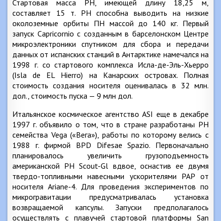
Стартовая масса РН, имеющей длину 18,25 м,
составляет 15 т. РН способна выводить на низкие
околоземные орбиты ПН массой до 140 кг. Первый
запуск Capricornio с созданным в барселонском Центре
микроэлектроники спутником для сбора и передачи
данных от испанских станций в Антарктике намечался на
1998 г. со стартового комплекса Исла-де-Эль-Хьерро
(Isla de EL Hierro) на Канарских островах. Полная
стоимость создания носителя оценивалась в 32 млн.
дол., стоимость пуска — 9 млн дол.
Итальянское космическое агентство ASI еще в декабре
1997 г. объявило о том, что в стране разработаны РН
семейства Vega («Beга»), работы по которому велись с
1988 г. фирмой BPD Difesae Spazio. Первоначально
планировалось увеличить грузоподъемность
американской РН Scout-Gl вдвое, оснастив ее двумя
твердо-топливными навесными ускорителями РАР от
носителя Ariane-4. Для проведения экспериментов по
микрогравитации предусматривалась установка
возвращаемой капсулы. Запуски предполагалось
осуществлять с плавучей стартовой платформы San