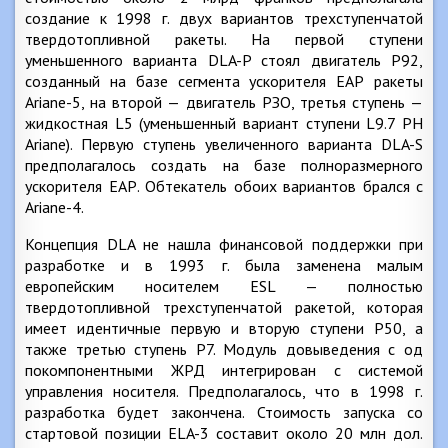
создание к 1998 г. двух вариантов трехступенчатой
твердотопливной ракеты. На первой ступени
уменьшенного варианта DLA-P стоял двигатель Р92,
созданный на базе сегмента ускорителя ЕАР ракеты
Ariane-5, на второй — двигатель РЗО, третья ступень —
жидкостная L5 (уменьшенный вариант ступени L9.7 РН
Ariane). Первую ступень увеличенного варианта DLA-S
предполагалось создать на базе полноразмерного
ускорителя ЕАР. Обтекатель обоих вариантов брался с
Ariane-4.
Концепция DLA не нашла финансовой поддержки при
разработке и в 1993 г. была заменена малым
европейским носителем ESL — полностью
твердотопливной трехступенчатой ракетой, которая
имеет идентичные первую и вторую ступени Р50, а
также третью ступень Р7. Модуль довыведения с од
покомпонентными ЖРД интегрирован с системой
управления носителя. Предполагалось, что в 1998 г.
разработка будет закончена. Стоимость запуска со
стартовой позиции ELA-3 составит около 20 млн дол.