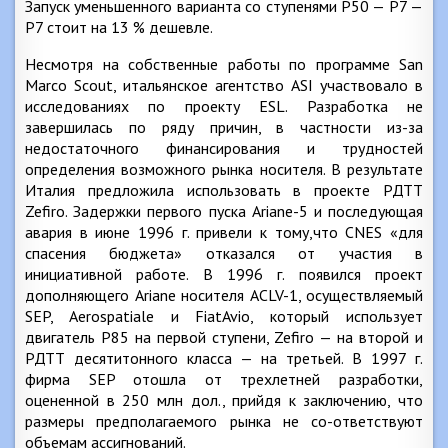
Запуск уменьшенного варианта со ступенями Р50 — Р7 —
Р7 стоит на 13 % дешевле.
Несмотря на собственные работы по программе San
Marco Scout, итальянское агентство ASI участвовало в
исследованиях по проекту ESL. Разработка не
завершилась по ряду причин, в частности из-за
недостаточного финансирования и трудностей
определения возможного рынка носителя. В результате
Италия предложила использовать в проекте РДТТ
Zefiro. Задержки первого пуска Ariane-5 и последующая
авария в июне 1996 г. привели к тому,что CNES «для
спасения бюджета» отказался от участия в
инициативной работе. В 1996 г. появился проект
дополняющего Ariane носителя ACLV-1, осуществляемый
SEP, Aerospatiale и FiatAvio, который использует
двигатель Р85 на первой ступени, Zefiro — на второй и
РДТТ десятитонного класса — на третьей. В 1997 г.
фирма SEP отошла от трехлетней разработки,
оцененной в 250 млн дол., прийдя к заключению, что
размеры предполагаемого рынка не со-ответствуют
объемам ассигнований.