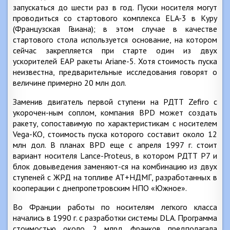
запускаться до шести раз в год. Пуски носителя могут
проводиться со стартового комплекса ELA-3 в Куру
(Французская Гвиана); в этом случае в качестве
стартового стола используется основание, на котором
сейчас закрепляется при старте один из двух
ускорителей ЕАР ракеты Ariane-5. Хотя стоимость пуска
неизвестна, предварительные исследования говорят о
величине примерно 20 млн дол.
Заменив двигатель первой ступени на РДТТ Zefiro с
укорочен-ным соплом, компания BPD может создать
ракету, сопоставимую по характеристикам с носителем
Vega-KO, стоимость пуска которого составит около 12
млн дол. В планах BPD еще с апреля 1997 г. стоит
вариант носителя Lance-Proteus, в котором РДТТ Р7 и
блок довыведения заменяют-ся на комбинацию из двух
ступеней с ЖРД на топливе АТ+НДМГ, разработанных в
кооперации с днепропетровским НПО «Южное».
Во Франции работы по носителям легкого класса
начались в 1990 г. с разработки системы DLA. Программа
стоимостью около 2 млрд франков предполагала