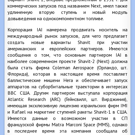
коммерческих запусков под названием Next, имел также
удлиненную вторую ступень и новый модуль
довыведения на однокомпонентном топливе.
Корпорация IAI намерена продвигать носитель на
международный рынок запусков, для чего предлагает
создать новые варианты Shavit при участии
американских и европейских партнеров. Имеются
сообщения о том, что основным партнером IAI в
наиболее современном проекте Shavit-2 (Next) должна
была стать фирма Coleman Aerospace (Орландо, шт.
Флорида), которая в настоящее время поставляет
баллистические мишени Нега и обеспечивает запуск
аппаратов на суборбитальные траектории в интересах
ВВС США. Другим партнером выступала корпорация
Atlantic Research (ARC) (Гейнсвилл, шт. Вирджиния),
имеющая эксклюзивную лицензию израильских фирм IMI
и Rafael на маркетинг ступеней ракеты Shavit-1 в США.
Имеются данные о возможном участии в СП
французской фирмы Matra Marconi Space (MMS), однако
в последнее время эта компания сообщала об