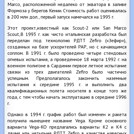
Marco, расположенной недалеко от экватора в заливе
Формоза у берегов Кении. Стоимость работ оценивалась
в 200 млн дол., первый запуск намечался на 1995 г.
Этот проект,известный как Scout-2 или San Marco
Scout,B 1993 г. как чисто итальянская разработка был
переделан под технологию РДТТ Zefiro («Зефир»),
созданных на базе ускорителей РАР, но с качающимся
соплом. В 1991 г. было проведено четыре стендовых
огневых испытания, а проведенное 18 марта 1992 г. на
военном полигоне в Сардинии первое летное испытание
связки из трех двигателей Zefiro было частично
успешным. Предполагалось закончить наземные
испытания к середине 1995 г. и выполнить два
квалификационных полета носителя в конце того же
года, с тем чтобы начать эксплуатацию в середине 1996
г.
Однако в 1994 г. график работ был изменен и ракета
получила нынешнее название Vega. Кроме основного
варианта Vega-KO предлагались варианты К2 и К4 с
двумя или четырьмя РДТТ Zefiro в качестве навесных