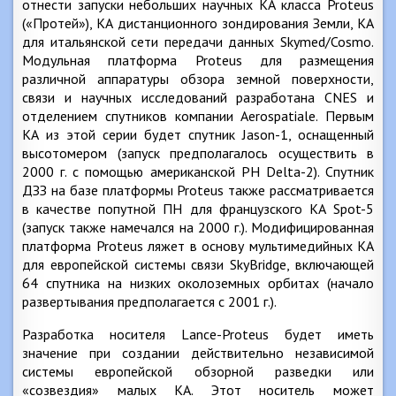
отнести запуски небольших научных КА класса Proteus
(«Протей»), КА дистанционного зондирования Земли, КА
для итальянской сети передачи данных Skymed/Cosmo.
Модульная платформа Proteus для размещения
различной аппаратуры обзора земной поверхности,
связи и научных исследований разработана CNES и
отделением спутников компании Aerospatiale. Первым
КА из этой серии будет спутник Jason-1, оснащенный
высотомером (запуск предполагалось осуществить в
2000 г. с помощью американской РН Delta-2). Спутник
ДЗЗ на базе платформы Proteus также рассматривается
в качестве попутной ПН для французского КА Spot-5
(запуск также намечался на 2000 г.). Модифицированная
платформа Proteus ляжет в основу мультимедийных КА
для европейской системы связи SkyBridge, включающей
64 спутника на низких околоземных орбитах (начало
развертывания предполагается с 2001 г.).
Разработка носителя Lance-Proteus будет иметь
значение при создании действительно независимой
системы европейской обзорной разведки или
«созвездия» малых КА. Этот носитель может