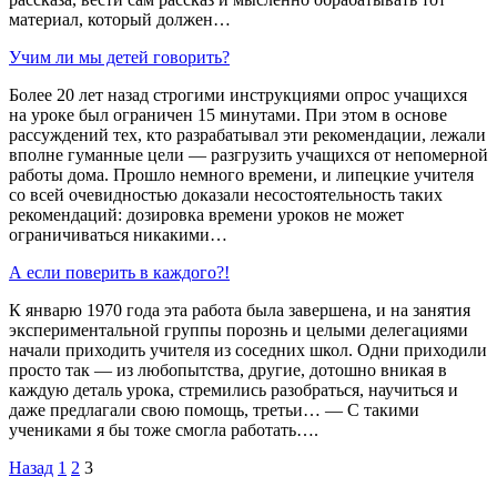
материал, который должен…
Учим ли мы детей говорить?
Более 20 лет назад строгими инструкциями опрос учащихся
на уроке был ограничен 15 минутами. При этом в основе
рассуждений тех, кто разрабатывал эти рекомендации, лежали
вполне гуманные цели — разгрузить учащихся от непомерной
работы дома. Прошло немного времени, и липецкие учителя
со всей очевидностью доказали несостоятельность таких
рекомендаций: дозировка времени уроков не может
ограничиваться никакими…
А если поверить в каждого?!
К январю 1970 года эта работа была завершена, и на занятия
экспериментальной группы порознь и целыми делегациями
начали приходить учителя из соседних школ. Одни приходили
просто так — из любопытства, другие, дотошно вникая в
каждую деталь урока, стремились разобраться, научиться и
даже предлагали свою помощь, третьи… — С такими
учениками я бы тоже смогла работать….
Назад
1
2
3