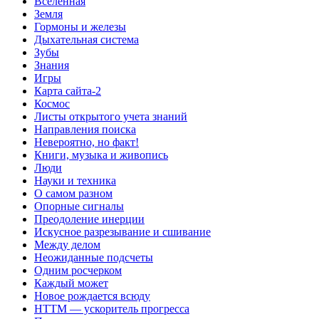
Вселенная
Земля
Гормоны и железы
Дыхательная система
Зубы
Знания
Игры
Карта сайта-2
Космос
Листы открытого учета знаний
Направления поиска
Невероятно, но факт!
Книги, музыка и живопись
Люди
Науки и техника
О самом разном
Опорные сигналы
Преодоление инерции
Искусное разрезывание и сшивание
Между делом
Неожиданные подсчеты
Одним росчерком
Каждый может
Новое рождается всюду
НТТМ — ускоритель прогресса