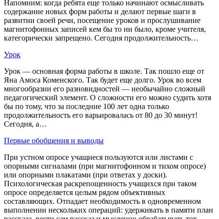
Напомним: когда ребята еще только начинают осмысливать
содержание новых форм работы и делают первые шаги в
развитии своей речи, посещение уроков и прослушивание
магнитофонных записей кем бы то ни было, кроме учителя,
категорически запрещено. Сегодня продолжительность…
Урок
Урок — основная форма работы в школе. Так пошло еще от
Яна Амоса Коменского. Так будет еще долго. Урок во всем
многообразии его разновидностей — необычайно сложный
педагогический элемент. О сложности его можно судить хотя
бы по тому, что за последние 100 лет одна только
продолжительность его варьировалась от 80 до 30 минут!
Сегодня, а…
Первые обобщения и выводы
При устном опросе учащиеся пользуются или листами с
опорными сигналами (при магнитофонном и тихом опросе)
или опорными плакатами (при ответах у доски).
Психологическая раскрепощенность учащихся при таком
опросе определяется целым рядом объективных
составляющих. Отпадает необходимость в одновременном
выполнении нескольких операций: удерживать в памяти план
рассказа, вести сам рассказ и мысленно обрабатывать тот