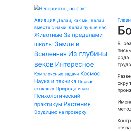
Авиация
Главн
Делай, как мы, делай
Бо
вместе с нами, делай лучше нас
За пределами
Животные
Земля и
В ре
школы
письм
Из глубины
Вселенная
рода 
веков
Интересное
трудо
Космос
Комплексные задачи
Разве
Наука и техника
Первая
скруп
Природа и мы
стыковка
произ
Психологический
Именн
Растения
практикум
метод
Эрудицию на проверку
Контр
обяза