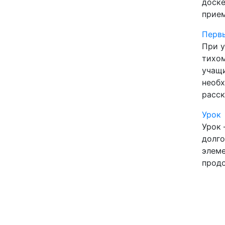
доске
прием
Перв
При у
тихом
учащи
необх
расск
Урок
Урок 
долго
элеме
продо