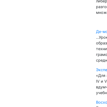
либер
разго
множ
Де-мо
…Урок
образ
техни
грамо
средн
Эксп
«Для 
IV и 
вдумч
учебн
Восхо