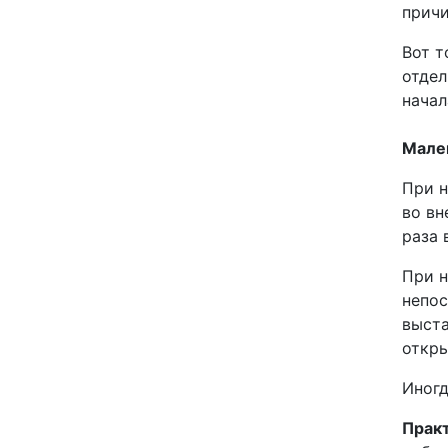
причи
Вот т
отдел
начал
Мале
При н
во вн
раза 
При н
непос
выста
откры
Иногд
Практ