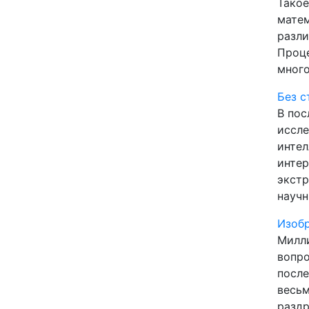
Такое
матем
разли
Проце
много
Без с
В пос
иссле
интел
интер
экстр
науч
Изоб
Милли
вопро
после
весьм
разд