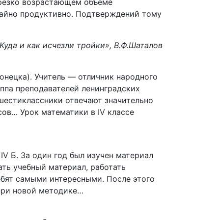
 резко возрастающем объеме
чайно продуктивно. Подтверждений тому
Куда и как исчезли тройки», В.Ф.Шаталов
Донецка). Учитель — отличник народного
уппа преподавателей ленинградских
шестиклассники отвечают значительно
сов… Урок математики в IV классе
IV Б. За один год был изучен материал
гать учебный материал, работать
ебят самыми интересными. После этого
 при новой методике…