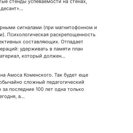
ытые стенды успеваемости на стенах,
 десант»…
орными сигналами (при магнитофонном и
ки). Психологическая раскрепощенность
ективных составляющих. Отпадает
ераций: удерживать в памяти план
материал, который должен…
на Амоса Коменского. Так будет еще
еобычайно сложный педагогический
о за последние 100 лет одна только
егодня, а…