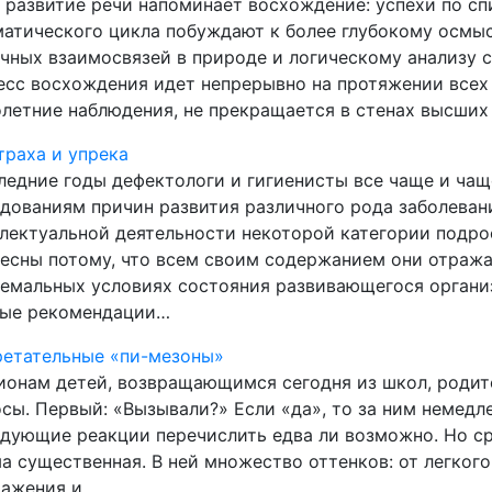
 развитие речи напоминает восхождение: успехи по сп
атического цикла побуждают к более глубокому осмы
чных взаимосвязей в природе и логическому анализу 
сс восхождения идет непрерывно на протяжении всех л
летние наблюдения, не прекращается в стенах высших
траха и упрека
ледние годы дефектологи и гигиенисты все чаще и ча
дованиям причин развития различного рода заболеван
лектуальной деятельности некоторой категории подро
есны потому, что всем своим содержанием они отраж
емальных условиях состояния развивающегося организ
ные рекомендации…
ретательные «пи-мезоны»
онам детей, возвращающимся сегодня из школ, родит
сы. Первый: «Вызывали?» Если «да», то за ним немедл
дующие реакции перечислить едва ли возможно. Но сре
а существенная. В ней множество оттенков: от легког
ражения и…