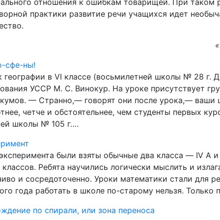
ального отношения к ошибкам товарищей. При таком
ворной практики развитие речи учащихся идет необы
ество.
«
-сфе-ны!
 географии в VI классе (восьмилетней школы № 28 г. 
ования УССР М. С. Винокур. На уроке присутствует гр
кумов. — Странно,— говорят они после урока,— ваши 
тнее, четче и обстоятельнее, чем студенты первых кур
ей школы № 105 г….
еримент
эксперимента были взяты обычные два класса — IV А и 
V классов. Ребята научились логически мыслить и изла
иво и сосредоточенно. Уроки математики стали для р
ого года работать в школе по-старому нельзя. Только
ждение по спирали, или зона переноса