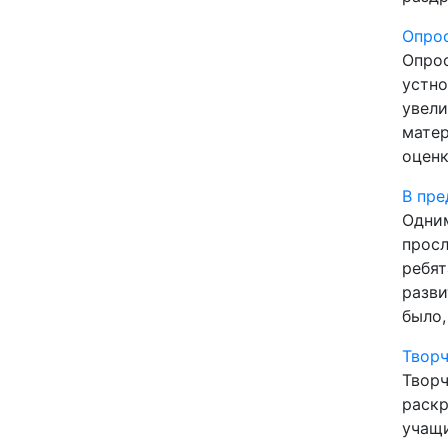
Опрос
Опрос
устно
увели
матер
оценк
В пре
Одним
просл
ребят
разви
было,
Твор
Творч
раскр
учащи