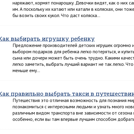
наряжают, кормят понарошку. Девочки видят, как о них с
им. А поскольку их катают или катали в колясках, они тож
бы возить своих кукол. Что даст коляска…
Как выбирать игрушку ребенку
Предложение производителей детских игрушек огромно 
выбором подарков для ребенка легко потеряться, и купит
сына или дочери может быть очень трудно. Какими каче
легко заметить, выбрать лучший вариант не так легко. Чт
меньше ему…
Как правильно выбрать такси в путешестви
Путешествия это отличная возможность для познания мир
познакомиться с интересными людьми и узнать много нов
различным видом транспорта вне зависимости от сезона и
особенно, если вы там впервые лучшим способом добрать