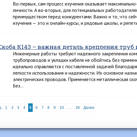
Во-первых, сам процесс изучения оказывает максимально
личности. А во-вторых, для потенциальных работодателе
преимуществом перед конкурентами. Важно и то, что сей
изучения — это и онлайн-курсы, и рядовые школы, и репе
Скоба К143 – важная деталь крепления труб 
Инженерные работы требуют надежного закрепления ком
трубопроводов и укладки кабеля не обойтись без примен
идеально справляются с поставленной задачей благодар
легкости использования и надежности. Их основное назна
электрических проводов. Применяется металлическая ско
Без…
д
1
2
3
4
5
6
7
8
9
10
…
34
Далее