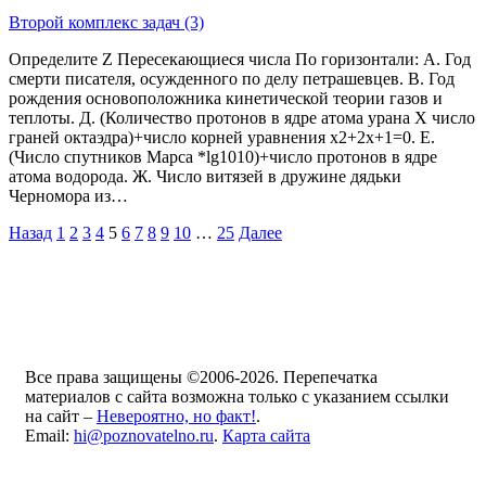
Второй комплекс задач (3)
Определите Z Пересекающиеся числа По горизонтали: А. Год
смерти писателя, осужденного по делу петрашевцев. В. Год
рождения основоположника кинетической теории газов и
теплоты. Д. (Количество протонов в ядре атома урана X число
граней октаэдра)+число корней уравнения x2+2x+1=0. E.
(Число спутников Марса *lg1010)+число протонов в ядре
атома водорода. Ж. Число витязей в дружине дядьки
Черномора из…
Назад
1
2
3
4
5
6
7
8
9
10
…
25
Далее
Все права защищены ©2006-2026. Перепечатка
материалов с сайта возможна только с указанием ссылки
на сайт –
Невероятно, но факт!
.
Email:
hi@poznovatelno.ru
.
Карта сайта