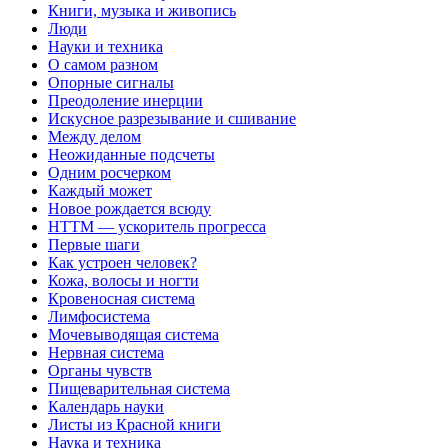
Книги, музыка и живопись
Люди
Науки и техника
О самом разном
Опорные сигналы
Преодоление инерции
Искусное разрезывание и сшивание
Между делом
Неожиданные подсчеты
Одним росчерком
Каждый может
Новое рождается всюду
НТТМ — ускоритель прогресса
Первые шаги
Как устроен человек?
Кожа, волосы и ногти
Кровеносная система
Лимфосистема
Мочевыводящая система
Нервная система
Органы чувств
Пищеварительная система
Календарь науки
Листы из Красной книги
Наука и техника