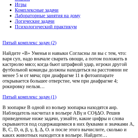
Игры
Комплексные задачи
Лабораторные занятия на дому
Логические задачи
Психологический практикум
Пятый комплекс задач (2)
Найдите «В» Уменья и навыки Согласны ли вы с тем, что:
варя суп, надо вначале сварить овощи, а потом положить в
кастрюлю мясо; когда бьют штрафной удар, игроки другой
футбольной команды должны находиться на расстоянии не
менее 5 м от мяча; при диафрагме 11 в фотоаппарате
открывается большее отверстие, чем при диафрагме 4;
рокировку нельзя…
Пятый комплекс задач (1)
В зоопарке В одной из вольер зоопарка находятся аир.
Наблюдатель насчитал в вольере АВγ и СО§∆О. Решив
приведенные ниже задачи, узнайте, какие цифры и слова
скрываются под содержащимися в них буквами и значками А,
В, С, D, α, β, γ, §, ∆, О. и после этого вычислите, сколько и
каких животных находится в вольере. Найдите…