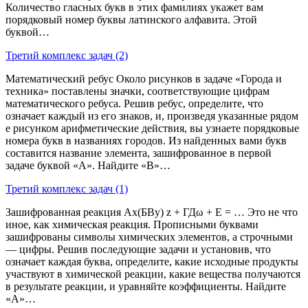
Количество гласных букв в этих фамилиях укажет вам
порядковый номер буквы латинского алфавита. Этой
буквой…
Третий комплекс задач (2)
Математический ребус Около рисунков в задаче «Города и
техника» поставлены значки, соответствующие цифрам
математического ребуса. Решив ребус, определите, что
означает каждый из его знаков, и, произведя указанные рядом
е рисунком арифметические действия, вы узнаете порядковые
номера букв в названиях городов. Из найденных вами букв
составится название элемента, зашифрованное в первой
задаче буквой «А». Найдите «В»…
Третий комплекс задач (1)
Зашифрованная реакция Ах(БВу) z + ГДω + Е = … Это не что
иное, как химическая реакция. Прописными буквами
зашифрованы символы химических элементов, а строчными
— цифры. Решив последующие задачи и установив, что
означает каждая буква, определите, какие исходные продукты
участвуют в химической реакции, какие вещества получаются
в результате реакции, и уравняйте коэффициенты. Найдите
«А»…