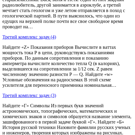
радиолюбитель, другой занимается в аэроклубе, а третий
мечтает стать геологом и уже летом отправляется в поход с
геологической партией. В пути выяснилось, что один из
едущих на верхней полке почти все свое свободное время
проводит на…
Третий комплекс задач (4)
Найдите «Z» Показания приборов Вычислите в ваттах
мощность тока Р в цепи, руководствуясь показаниями
приборов. По данным сопротивления и показанию
амперметра вычислите количество тепла Q (в калориях),
выделившееся на сопротивлении за 1/12 сек. Z равен
численному значению разности Р — Q. Найдите «w»
Условные обозначения на радиосхемах В этой схеме
усилителя для переносного приемника номинальная…
Третий комплекс задач (3)
Найдите «Г» Символы Из первых букв значений
астрономических, топографических, математических и
химических знаков и символов образуется название элемента,
зашифрованного в первой задаче буквой «Г». Найдите «Б»
История русской техники Назовите фамилии русских ученых
и инженеров, творения которых изображены на рисунках.