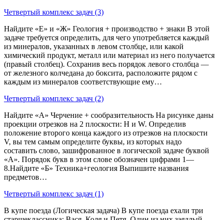
Четвертый комплекс задач (3)
Найдите «Е» и «Ж» Геология + производство + знаки В этой
задаче требуется определить, для чего употребляется каждый
из минералов, указанных в левом столбце, или какой
химический продукт, металл или материал из него получается
(правый столбец). Сохранив весь порядок левого столбца —
от железного колчедана до боксита, расположите рядом с
каждым из минералов соответствующие ему…
Четвертый комплекс задач (2)
Найдите «А» Черчение + сообразительность На рисунке даны
проекции отрезков на 2 плоскости: H и W. Определив
положение второго конца каждого из отрезков на плоскости
V, вы тем самым определите буквы, из которых надо
составить слово, зашифрованное в логической задаче буквой
«А». Порядок букв в этом слове обозначен цифрами 1—
8.Найдите «Б» Техника+геология Выпишите названия
предметов…
Четвертый комплекс задач (1)
В купе поезда (Логическая задача) В купе поезда ехали три
старшеклассника: Вася, Коля и Петя. Один из них заядлый