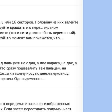
 8 или 16 секторов. Половину из них залейте
обуйте вращать его перед экраном
вете (ток в сети должен быть переменный).
акой-то момент вам покажется, что…
д пальцами не один, а два шарика, не две, а
ато сразу пошевелить тем пальцем, на
Когда к вашему носу поднесли луковицу,
 горьким. Одновременное…
сего определите названия изображенных
х. Если затем переставить получившиеся