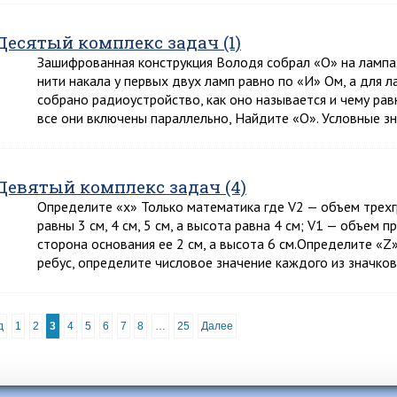
Десятый комплекс задач (1)
Зашифрованная конструкция Володя собрал «О» на лампа
нити накала у первых двух ламп равно по «И» Ом, а для 
собрано радиоустройство, как оно называется и чему рав
все они включены параллельно, Найдите «О». Условные з
Девятый комплекс задач (4)
Определите «х» Только математика где V2 — объем трех
равны 3 см, 4 см, 5 см, а высота равна 4 см; V1 — объем
сторона основания ее 2 см, а высота 6 см.Определите «Z
ребус, определите числовое значение каждого из значко
д
1
2
3
4
5
6
7
8
…
25
Далее