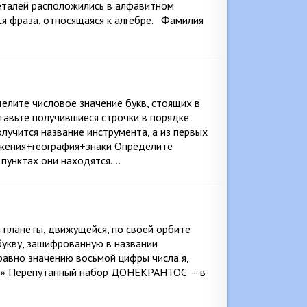
деталей расположились в алфавитном
ся фраза, относящаяся к алгебре. Фамилия
елите числовое значение букв, стоящих в
тавьте получившиеся строчки в порядке
олучится название инструмента, а из первых
ужения+география+знаки Определите
 пунктах они находятся….
 планеты, движущейся, по своей орбите
 букву, зашифрованную в названии
авно значению восьмой цифры числа я,
 «3» Перепутанный набор ДОНЕКРАНТОС — в