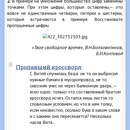
2.
В примере на умножение большинство цифр заменены
точками. При этом цифры, которые оставлены,— это
вовсе не единственные четверки, пятерки и шестерки,
которые встречаются в примере. Восстановите
пропущенные цифры.
«Твое свободное время», В.Н.Болховитинов,
Б.И.Колтовой
Пропавший кроссворд
С Витей случилась беда: не то он выбросил
нужные бумаги в мусоропровод, не то
сквозняк унес их через балконную дверь, —
ясно одно: только что составленный братом
кроссворд исчез, Остался лишь листок со
словесным условием, но что в нем толку,
если неизвестно, сколько букв в каком слове
и с какими оно пересекается? Несколько
часов Витя…