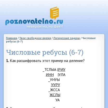
Главная
/
Твое свободное время
/
Логические задачи
/
Числовые
ребусы (6-7)
Числовые ребусы (6-7)
1.
Как расшифровать этот пример на деление?
_ТСЛЫА |
РИУ
ИНН
|УЛА
_УНУЫ
УУРУ
_ЖССА
ЖСЛЫ
УА