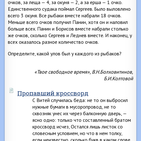
очков, за леща — 4, за окуня — 2, а за ерша — 1 очко.
Единственного судака поймал Сергеев. Было выловлено
всего 3 окуня. Все рыбаки вместе набрали 18 очков.
Меньше всего очков получил Панин, хотя он и наловил
больше всех. Панин и Борисов вместе набрали столько
же очков, сколько Сергеев и Леднев вместе. И наконец, у
всех оказалось разное количество очков.
Определите, какой улов был у каждого из рыбаков?
«Твое свободное время», В.Н.Болховитинов,
Б.И.Колтовой
Пропавший кроссворд
С Витей случилась беда: не то он выбросил
нужные бумаги в мусоропровод, не то
сквозняк унес их через балконную дверь, —
ясно одно: только что составленный братом
кроссворд исчез, Остался лишь листок со
словесным условием, но что в нем толку,
если неизвестно, сколько букв в каком слове