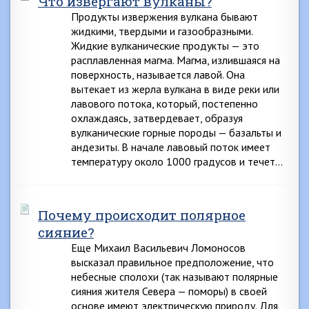
Что извергают вулканы?
Продукты извержения вулкана бывают
жидкими, твердыми и газообразными.
Жидкие вулканические продукты — это
расплавленная магма. Магма, излившаяся на
поверхность, называется лавой. Она
вытекает из жерла вулкана в виде реки или
лавового потока, который, постепенно
охлаждаясь, затвердевает, образуя
вулканические горные породы — базальты и
андезиты. В начале лавовый поток имеет
температуру около 1000 градусов и течет…
Почему происходит полярное
сияние?
Еще Михаил Васильевич Ломоносов
высказал правильное предположение, что
небесные сполохи (так называют полярные
сияния жителя Севера — поморы) в своей
основе имеют электрическую природу. Для