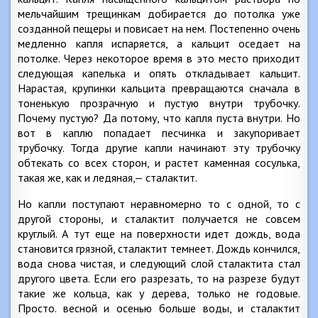
мельчайшим трещинкам добирается до потолка уже
созданной пещеры и повисает на нем. Постепенно очень
медленно капля испаряется, а кальцит оседает на
потолке. Через некоторое время в это место приходит
следующая капелька и опять откладывает кальцит.
Нарастая, крупинки кальцита превращаются сначала в
тоненькую прозрачную и пустую внутри трубочку.
Почему пустую? Да потому, что капля пуста внутри. Но
вот в каплю попадает песчинка и закупоривает
трубочку. Тогда другие капли начинают эту трубочку
обтекать со всех сторон, и растет каменная сосулька,
такая же, как и ледяная,— сталактит.
Но капли поступают неравномерно то с одной, то с
другой стороны, и сталактит получается не совсем
круглый. А тут еще на поверхности идет дождь, вода
становится грязной, сталактит темнеет. Дождь кончился,
вода снова чистая, и следующий слой сталактита стал
другого цвета. Если его разрезать, то на разрезе будут
такие же кольца, как у дерева, только не годовые.
Просто. весной и осенью больше воды, и сталактит