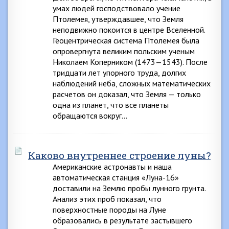
умах людей господствовало учение
Птолемея, утверждавшее, что Земля
неподвижно покоится в центре Вселенной.
Геоцентрическая система Птолемея была
опровергнута великим польским ученым
Николаем Коперником (1473—1543). После
тридцати лет упорного труда, долгих
наблюдений неба, сложных математических
расчетов он доказал, что Земля — только
одна из планет, что все планеты
обращаются вокруг…
Каково внутреннее строение луны?
Американские астронавты и наша
автоматическая станция «Луна-16»
доставили на Землю пробы лунного грунта.
Анализ этих проб показал, что
поверхностные породы на Луне
образовались в результате застывшего