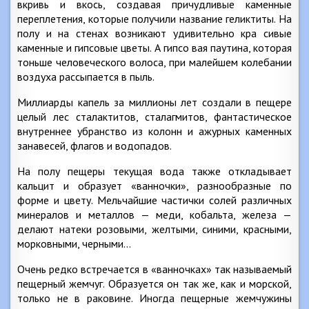
вкривь и вкось, создавая причудливые каменные
переплетения, которые получили название геликтиты. На
полу и на стенах возникают удивительно кра сивые
каменные и гипсовые цветы. А гипсо вая паутина, которая
тоньше человеческого волоса, при малейшем колебании
воздуха рассыпается в пыль.
Миллиарды капель за миллионы лет создали в пещере
целый лес сталактитов, сталагмитов, фантастическое
внутреннее убранство из колонн и ажурных каменных
занавесей, флагов и водопадов.
На полу пещеры текущая вода также откладывает
кальцит и образует «ванночки», разнообразные по
форме и цвету. Мельчайшие частички солей различных
минералов и металлов — меди, кобальта, железа —
делают натеки розовыми, желтыми, синими, красными,
морковными, черными…
Очень редко встречается в «ванночках» так называемый
пещерный жемчуг. Образуется он так же, как и морской,
только не в раковине. Иногда пещерные жемчужины