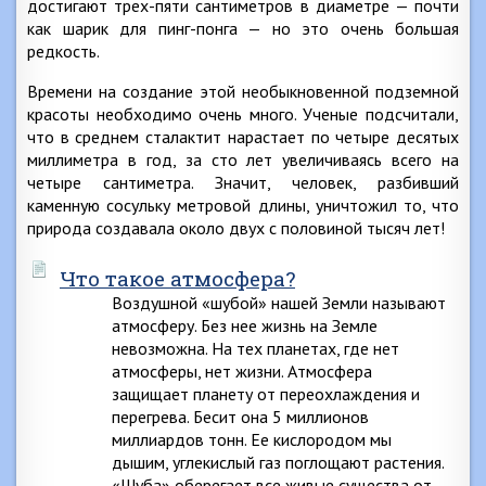
достигают трех-пяти сантиметров в диаметре — почти
как шарик для пинг-понга — но это очень большая
редкость.
Времени на создание этой необыкновенной подземной
красоты необходимо очень много. Ученые подсчитали,
что в среднем сталактит нарастает по четыре десятых
миллиметра в год, за сто лет увеличиваясь всего на
четыре сантиметра. Значит, человек, разбивший
каменную сосульку метровой длины, уничтожил то, что
природа создавала около двух с половиной тысяч лет!
Что такое атмосфера?
Воздушной «шубой» нашей Земли называют
атмосферу. Без нее жизнь на Земле
невозможна. На тех планетах, где нет
атмосферы, нет жизни. Атмосфера
защищает планету от переохлаждения и
перегрева. Бесит она 5 миллионов
миллиардов тонн. Ее кислородом мы
дышим, углекислый газ поглощают растения.
«Шуба» оберегает все живые существа от