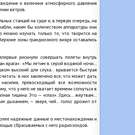
 сведения о величине атмосферного давления
ении ветров.
ных станций на суше и, в первую очередь, на
рабли, каким бы количеством аппаратуры они
 можно изучать только то, что творится на
Верхние зоны грандиозного вихря оставались
впервые рискнули совершать полеты внутрь
тан врага»: «Мы летим в серой водяной ночи…
шком высокий для слуха… врывается быстрая
считать: в них заключено все, что может дать
 насилия, превосходящий все возможности
у, что у него не хватает времени согнуться в
запная тишина. Это — «глаз». Здесь… жертвам…
ым дыханием, — зверя, чей… голос дрожит от
 более надежные данные о местонахождении и
омощью сбрасываемых с него радиозондов.