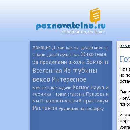
Главн
Авиация
Делай, как мы, делай вместе
Животные
с нами, делай лучше нас
Го
Земля и
За пределами школы
Из глубины
Нет 
Вселенная
не п
веков
Интересное
оста
Космос
Наука и
Комплексные задачи
Смог
техника
Природа и
Первая стыковка
могу
Психологический практикум
мы
прир
Растения
Эрудицию на проверку
Изуч
море
ураг