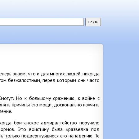
…
еперь знаем, что и для многих людей, никогда
агом безжалостным, перед которым они часто
Смогут. Но к большому сражению, к войне с
нять причины его мощи, досконально изучить
ление.
 когда британское адмиралтейство поручило
тормов. Это воистину была «разведка под
ть только подвергнувшиеся его нападению. Те