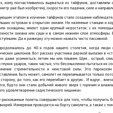
их, кому посчастливилось вырваться из тайфунов, доставляли
ометр уже был изобретен), скорости его падения, силе и направл
ующим этапом в изучении тайфунов стало создание наблюдатель
льших островах в открытом океане. Но наземные станции и ко
ыли оснащены, имеют один крупный недостаток: с их помощью
рхности океана или суши и в самом нижнем слое атмосферы. 
ступными. Да и разведку эту можно назвать чисто пассивной.
продолжалось до 40-х годов нашего столетия, когда люди 
ических циклонов. Вот рассказ участника дерзкой вылазки в «с
о даже усомниться, летим мы или плывем. Шум… острый, сли
я глухих ударов, таких частых, что бессмысленно пытаться их со
инение стремительности и неистовой силы. Это пароксизм
ставления. Быть может, самолет не переламывается только потом
 сторону, до того, как его перегибает в другую… И вдруг… вне
тся, будто они стали добычей живого зверя с горячим и влажн
ого удовлетворения садистического хищника».
е рискованные полеты совершаются для того, чтобы получить
 вихрей. Измерения проводятся на борту самолета, а также с п