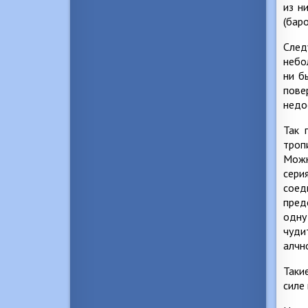
из н
(бар
След
небо
ни б
пове
недо
Так 
троп
Можн
сери
соед
пред
одну
чуди
алчн
Таки
силе