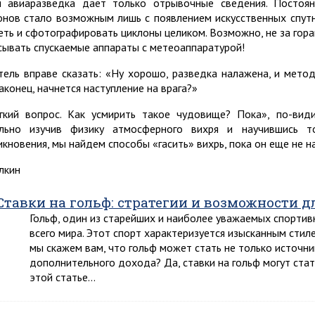
 авиаразведка дает только отрывочные сведения. Постоя
онов стало возможным лишь с появлением искусственных спутн
еть и сфотографировать циклоны целиком. Возможно, не за гора
сывать спускаемые аппараты с метеоаппаратурой!
тель вправе сказать: «Ну хорошо, разведка налажена, и мето
наконец, начнется наступление на врага?»
гкий вопрос. Как усмирить такое чудовище? Пока», по-вид
льно изучив физику атмосферного вихря и научившись т
икновения, мы найдем способы «гасить» вихрь, пока он еще не на
алкин
Ставки на гольф: стратегии и возможности 
Гольф, один из старейших и наиболее уважаемых спортив
всего мира. Этот спорт характеризуется изысканным стил
мы скажем вам, что гольф может стать не только источн
дополнительного дохода? Да, ставки на гольф могут ста
этой статье…