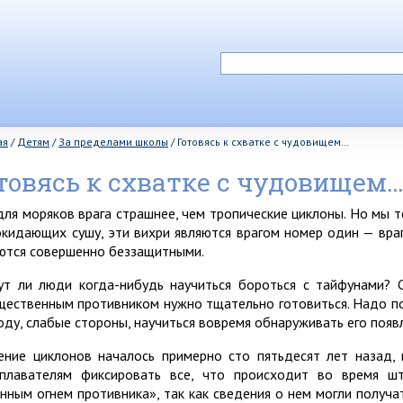
ая
/
Детям
/
За пределами школы
/
Готовясь к схватке с чудовищем…
товясь к схватке с чудовищем
для моряков врага страшнее, чем тропические циклоны. Но мы т
окидающих сушу, эти вихри являются врагом номер один — вр
ются совершенно беззащитными.
ут ли люди когда-нибудь научиться бороться с тайфунами? 
щественным противником нужно тщательно готовиться. Надо по
оду, слабые стороны, научиться вовремя обнаруживать его появ
ение циклонов началось примерно сто пятьдесят лет назад,
плавателям фиксировать все, что происходит во время ш
анным огнем противника», так как сведения о нем могли получа