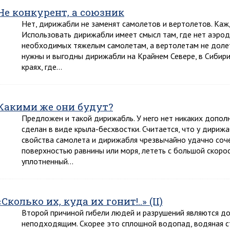
Не конкурент, а союзник
Нет, дирижабли не заменят самолетов и вертолетов. Кажд
Использовать дирижабли имеет смысл там, где нет аэро
необходимых тяжелым самолетам, а вертолетам не доле
нужны и выгодны дирижабли на Крайнем Севере, в Сибири
краях, где…
Какими же они будут?
Предложен и такой дирижабль. У него нет никаких дополни
сделан в виде крыла-бесхвостки. Считается, что у дириж
свойства самолета и дирижабля чрезвычайно удачно соче
поверхностью равнины или моря, лететь с большой скоро
уплотненный…
«Сколько их, куда их гонит!..» (II)
Второй причиной гибели людей и разрушений являются до
неподходящим. Скорее это сплошной водопад, водяная ст