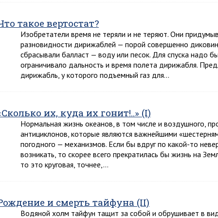
Что такое вертостат?
Изобретатели время не теряли и не теряют. Они придумы
разновидности дирижаблей — порой совершенно диковин
сбрасывали балласт — воду или песок. Для спуска надо бы
ограничивало дальность и время полета дирижабля. Пре
дирижабль, у которого подъемный газ для…
«Сколько их, куда их гонит!..» (I)
Нормальная жизнь океанов, в том числе и воздушного, пр
антициклонов, которые являются важнейшими «шестерням
погодного — механизмов. Если бы вдруг по какой-то неве
возникать, то скорее всего прекратилась бы жизнь на Зем
то это круговая, точнее,…
Рождение и смерть тайфуна (II)
Водяной холм тайфун тащит за собой и обрушивает в вид