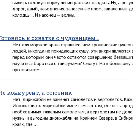
вылить годовую норму ленинградских осадков. Ну, а резу
дорог, дамб, наводнения, занесенные илом, заваленные д
колодцы… И наконец — волны….
Готовясь к схватке с чудовищем…
Нет для моряков врага страшнее, чем тропические циклоны
людей, никогда не покидающих сушу, эти вихри являются
перед которым они часто остаются совершенно беззащит
научиться бороться с тайфунами? Смогут. Но к большому
противником…
Не конкурент, а союзник
Нет, дирижабли не заменят самолетов и вертолетов. Кажд
Использовать дирижабли имеет смысл там, где нет аэро
необходимых тяжелым самолетам, а вертолетам не доле
нужны и выгодны дирижабли на Крайнем Севере, в Сибири
краях, где…