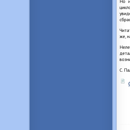
Но и
цикл
увид
сбра
Чита
же, 
Неле
дета
возн
С. П