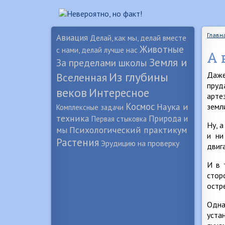
Главн
Авиация
Делай, как мы, делай вместе
Животные
с нами, делай лучше нас
А 
Земля и
За пределами школы
Из глубины
Даже
Вселенная
пруд
веков
Интересное
арте
Космос
Наука и
земл
Комплексные задачи
техника
Природа и
Первая стыковка
Ну, 
Психологический практикум
мы
и ни
Растения
Эрудицию на проверку
двиг
И в 
стор
остр
Одна
уста