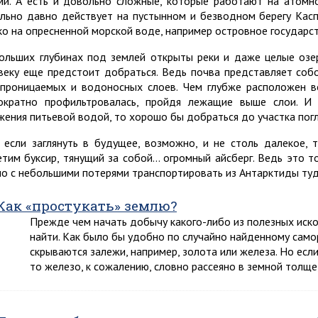
ми. А есть и довольно сложные, которые работают на атомно
льно давно действует на пустынном и безводном берегу Касп
ко на опресненной морской воде, например островное государс
ольших глубинах под землей открыты реки и даже целые озе
веку еще предстоит добраться. Ведь почва представляет соб
проницаемых и водоносных слоев. Чем глубже расположен в
ократно профильтровалась, пройдя лежащие выше слои. И
жения питьевой водой, то хорошо бы добраться до участка пог
 если заглянуть в будущее, возможно, и не столь далекое, 
етим буксир, тянущий за собой… огромный айсберг. Ведь это т
о с небольшими потерями транспортировать из Антарктиды туд
Как «простукать» землю?
Прежде чем начать добычу какого-либо из полезных иско
найти. Как было бы удобно по случайно найденному самор
скрываются залежи, например, золота или железа. Но есл
то железо, к сожалению, словно рассеяно в земной толще