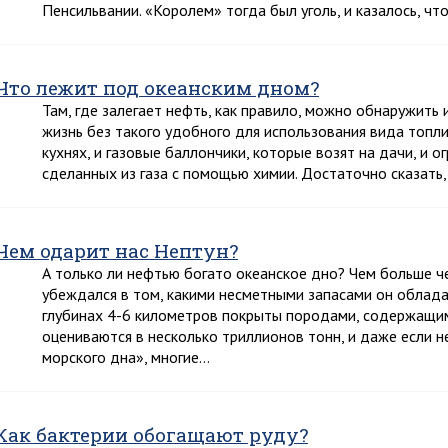
Пенсильвании. «Королем» тогда был уголь, и казалось, что
Что лежит под океанским дном?
Там, где залегает нефть, как правило, можно обнаружить 
жизнь без такого удобного для использования вида топли
кухнях, и газовые баллончики, которые возят на дачи, и 
сделанных из газа с помощью химии. Достаточно сказать
Чем одарит нас Нептун?
А только ли нефтью богато океанское дно? Чем больше ч
убеждался в том, какими несметными запасами он облада
глубинах 4-6 километров покрыты породами, содержащим
оцениваются в несколько триллионов тонн, и даже если н
морского дна», многие…
Как бактерии обогащают руду?