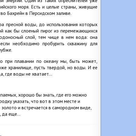
й энергии. Один из таких опреснителей уже
ийского моря. Есть и целые страны, живущие
тво Бахрейн в Персидском заливе.
ра пресной воды, до использования которых
ой как бы слоеный пирог из перемежающихся
одоносный слой, тем чище в нем вода: она
 если необходимо пробурить скважину для
лубже.
то при плавании по океану мы, быть может,
оже хранилище, пусть твердой, но воды. И ее
а, где воды не хватает…
паемых, хорошо бы знать, где его можно
одку указать, что вот в этом месте и
и золото и встречается в самородном виде,
, да еще…