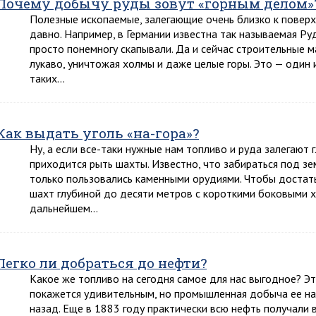
Почему добычу руды зовут «горным делом»
Полезные ископаемые, залегающие очень близко к поверх
давно. Например, в Германии известна так называемая Руд
просто понемногу скапывали. Да и сейчас строительные 
лукаво, уничтожая холмы и даже целые горы. Это — один
таких…
Как выдать уголь «на-гора»?
Ну, а если все-таки нужные нам топливо и руда залегают 
приходится рыть шахты. Известно, что забираться под зе
только пользовались каменными орудиями. Чтобы достат
шахт глубиной до десяти метров с короткими боковыми 
дальнейшем…
Легко ли добраться до нефти?
Какое же топливо на сегодня самое для нас выгодное? Эт
покажется удивительным, но промышленная добыча ее нач
назад. Еще в 1883 году практически всю нефть получали