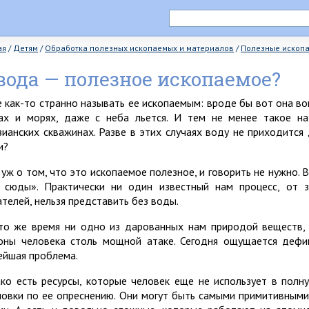
ая
/
Детям
/
Обработка полезных ископаемых и материалов
/
Полезные ископ
вода — полезное ископаемое?
 как-то странно называть ее ископаемым: вроде бы вот она вокр
ах и морях, даже с неба льется. И тем не менее такое н
зианских скважинах. Разве в этих случаях воду не приходится
и?
а уж о том, что это ископаемое полезное, и говорить не нужно. 
 сюды». Практически ни один известный нам процесс, от 
ателей, нельзя представить без воды.
то же время ни одно из дарованных нам природой веществ, к
оны человека столь мощной атаке. Сегодня ощущается дефи
ейшая проблема.
ко есть ресурсы, которые человек еще не использует в полн
новки по ее опреснению. Они могут быть самыми примитивным