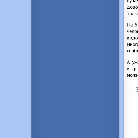
луча
дово
толь
На б
чело
водо
мног
снаб
А уж
встр
можн