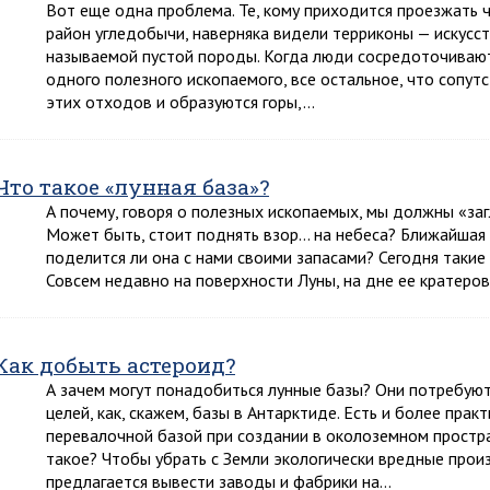
Вот еще одна проблема. Те, кому приходится проезжать 
район угледобычи, наверняка видели терриконы — искусст
называемой пустой породы. Когда люди сосредоточивают
одного полезного ископаемого, все остальное, что сопутс
этих отходов и образуются горы,…
Что такое «лунная база»?
А почему, говоря о полезных ископаемых, мы должны «за
Может быть, стоит поднять взор… на небеса? Ближайшая 
поделится ли она с нами своими запасами? Сегодня такие
Совсем недавно на поверхности Луны, на дне ее кратеров
Как добыть астероид?
А зачем могут понадобиться лунные базы? Они потребуют
целей, как, скажем, базы в Антарктиде. Есть и более пра
перевалочной базой при создании в околоземном простра
такое? Чтобы убрать с Земли экологически вредные прои
предлагается вывести заводы и фабрики на…