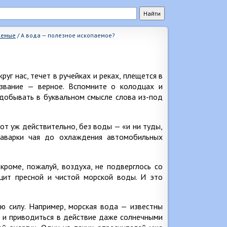
аемые
/
А вода — полезное ископаемое?
уг нас, течет в ручейках и реках, плещется в
азвание — верное. Вспомните о колодцах и
 добывать в буквальном смысле слова из-под
Вот уж действительно, без воды — «и ни туды,
заварки чая до охлаждения автомобильных
роме, пожалуй, воздуха, не подверглось со
цит пресной и чистой морской воды. И это
ую силу. Например, морская вода — известны
и и приводиться в действие даже солнечными