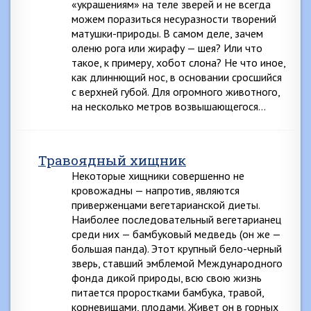
«украшениям» на теле зверей и не всегда
можем поразиться несуразности творений
матушки-природы. В самом деле, зачем
оленю рога или жирафу — шея? Или что
такое, к примеру, хобот слона? Не что иное,
как длиннющий нос, в основании сросшийся
с верхней губой. Для огромного животного,
на несколько метров возвышающегося…
Травоядный хищник
Некоторые хищники совершенно не
кровожадны — напротив, являются
приверженцами вегетарианской диеты.
Наиболее последовательный вегетарианец
среди них — бамбуковый медведь (он же —
большая панда). Этот крупный бело-черный
зверь, ставший эмблемой Международного
фонда дикой природы, всю свою жизнь
питается проростками бамбука, травой,
корневищами, плодами. Живет он в горных