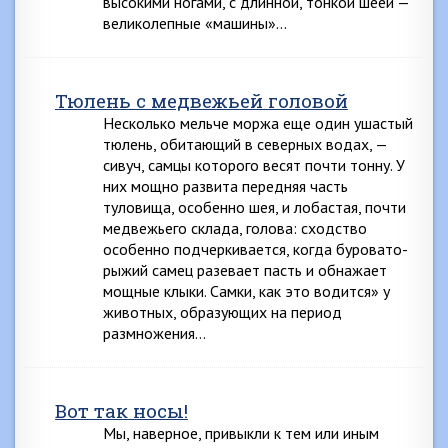
высокими ногами, с длинной, тонкой шеей —
великолепные «машины»…
Тюлень с медвежьей головой
Несколько мельче моржа еще один ушастый
тюлень, обитающий в северных водах, —
сивуч, самцы которого весят почти тонну. У
них мощно развита передняя часть
туловища, особенно шея, и лобастая, почти
медвежьего склада, голова: сходство
особенно подчеркивается, когда буровато-
рыжий самец разевает пасть и обнажает
мощные клыки. Самки, как это водится» у
животных, образующих на период
размножения…
Вот так носы!
Мы, наверное, привыкли к тем или иным