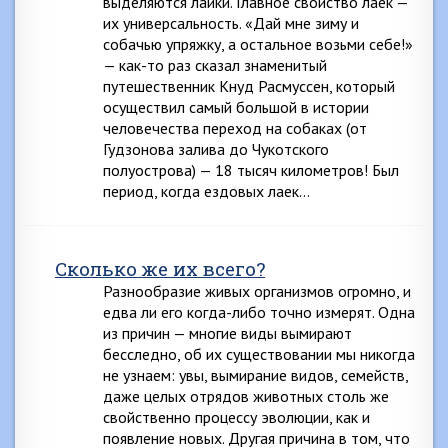
выделяются лайки. Главное свойство лаек —
их универсальность. «Дай мне зиму и
собачью упряжку, а остальное возьми себе!»
— как-то раз сказал знаменитый
путешественник Кнуд Расмуссен, который
осуществил самый большой в истории
человечества переход на собаках (от
Гудзонова залива до Чукотского
полуострова) — 18 тысяч километров! Был
период, когда ездовых лаек…
Cколько же их всего?
Разнообразие живых организмов огромно, и
едва ли его когда-либо точно измерят. Одна
из причин — многие виды вымирают
бесследно, об их существовании мы никогда
не узнаем: увы, вымирание видов, семейств,
даже целых отрядов животных столь же
свойственно процессу эволюции, как и
появление новых. Другая причина в том, что