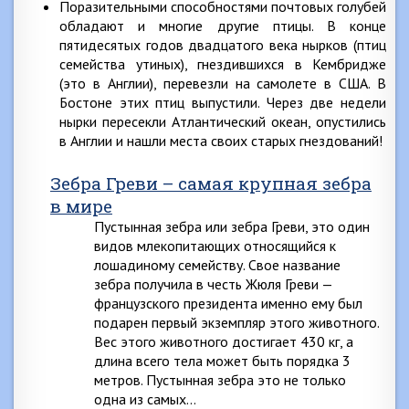
Поразительными способностями почтовых голубей
обладают и многие другие птицы. В конце
пятидесятых годов двадцатого века нырков (птиц
семейства утиных), гнездившихся в Кембридже
(это в Англии), перевезли на самолете в США. В
Бостоне этих птиц выпустили. Через две недели
нырки пересекли Атлантический океан, опустились
в Англии и нашли места своих старых гнездований!
Зебра Греви – самая крупная зебра
в мире
Пустынная зебра или зебра Греви, это один
видов млекопитающих относящийся к
лошадиному семейству. Свое название
зебра получила в честь Жюля Греви —
французского президента именно ему был
подарен первый экземпляр этого животного.
Вес этого животного достигает 430 кг, а
длина всего тела может быть порядка 3
метров. Пустынная зебра это не только
одна из самых…