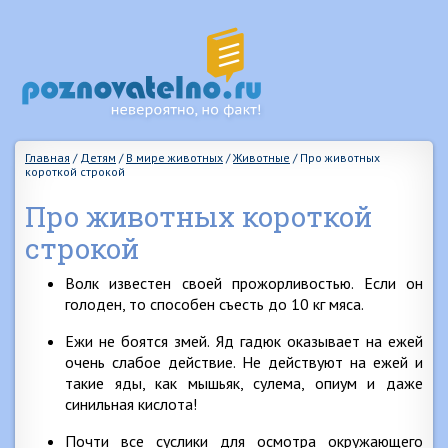
Главная
/
Детям
/
В мире животных
/
Животные
/
Про животных
короткой строкой
Про животных короткой
строкой
Волк известен своей прожорливостью. Если он
голоден, то способен съесть до 10 кг мяса.
Ежи не боятся змей. Яд гадюк оказывает на ежей
очень слабое действие. Не действуют на ежей и
такие яды, как мышьяк, сулема, опиум и даже
синильная кислота!
Почти все суслики для осмотра окружающего