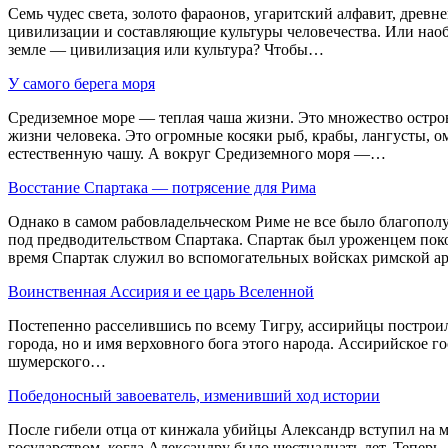
Семь чудес света, золото фараонов, угаритский алфавит, древ
цивилизации и составляющие культуры человечества. Или наоб
земле — цивилизация или культура? Чтобы…
У самого берега моря
Средиземное море — теплая чаша жизни. Это множество остро
жизни человека. Это огромные косяки рыб, крабы, лангусты, 
естественную чашу. А вокруг Средиземного моря —…
Восстание Спартака — потрясение для Рима
Однако в самом рабовладельческом Риме не все было благополу
под предводительством Спартака. Спартак был уроженцем поко
время Спартак служил во вспомогательных войсках римской ар
Воинственная Ассирия и ее царь Вселенной
Постепенно расселившись по всему Тигру, ассирийцы построи
города, но и имя верховного бога этого народа. Ассирийское гос
шумерского…
Победоносный завоеватель, изменивший ход истории
После гибели отца от кинжала убийцы Александр вступил на м
государством, когда Александру было шестнадцать лет. Теперь