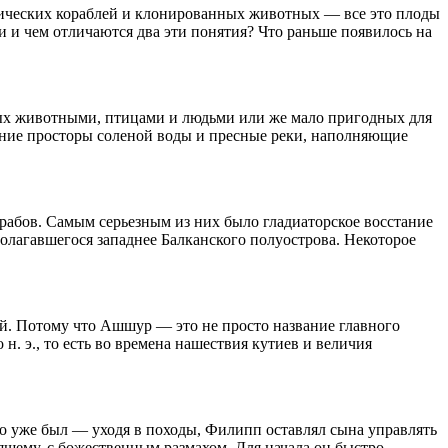
осмических кораблей и клонированных животных — все это плоды
и чем отличаются два эти понятия? Что раньше появилось на
ных животными, птицами и людьми или же мало пригодных для
йние просторы соленой воды и пресные реки, наполняющие
 рабов. Самым серьезным из них было гладиаторское восстание
лагавшегося западнее Балканского полуострова. Некоторое
й. Потому что Ашшур — это не просто название главного
 н. э., то есть во времена нашествия кутиев и величия
го уже был — уходя в походы, Филипп оставлял сына управлять
оящему, с божественным размахом. Для начала он быстро