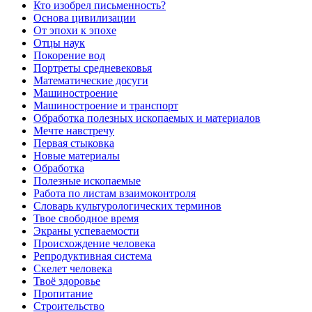
Кто изобрел письменность?
Основа цивилизации
От эпохи к эпохе
Отцы наук
Покорение вод
Портреты средневековья
Математические досуги
Машиностроение
Машиностроение и транспорт
Обработка полезных ископаемых и материалов
Мечте навстречу
Первая стыковка
Новые материалы
Обработка
Полезные ископаемые
Работа по листам взаимоконтроля
Словарь культурологических терминов
Твое свободное время
Экраны успеваемости
Происхождение человека
Репродуктивная система
Скелет человека
Твоё здоровье
Пропитание
Строительство