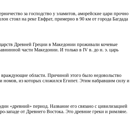
рничество за господство у эламитов, аморейские цари прочно
н стоял на реке Евфрат, примерно в 90 км от города Багдада
сударств Древней Греции в Македонии проживали кочевые
авнинной части Македонии. И только в IV в. до н. э. царь
ьные враждующие области. Причиной этого было недовольство
и номов, из которых сложился Египет. Этим набравшим силу и
один «древний» период. Название его связано с цивилизацией
о-западе от Древнего Востока. Это древние греки и римляне.