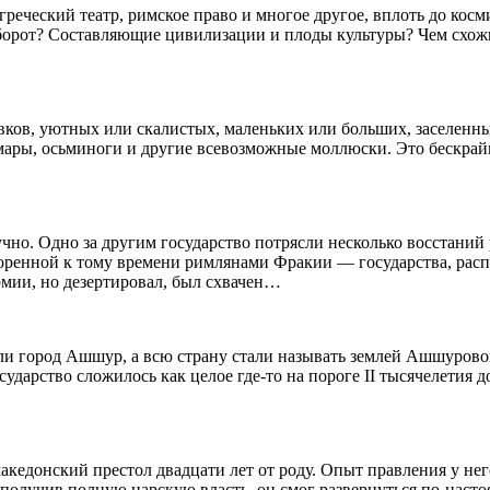
негреческий театр, римское право и многое другое, вплоть до к
орот? Составляющие цивилизации и плоды культуры? Чем схожи 
вков, уютных или скалистых, маленьких или больших, заселен
омары, осьминоги и другие всевозможные моллюски. Это бескра
чно. Одно за другим государство потрясли несколько восстаний
ренной к тому времени римлянами Фракии — государства, распо
мии, но дезертировал, был схвачен…
ли город Ашшур, а всю страну стали называть землей Ашшурово
ударство сложилось как целое где-то на пороге II тысячелетия до
акедонский престол двадцати лет от роду. Опыт правления у не
, получив полную царскую власть, он смог развернуться по-наст