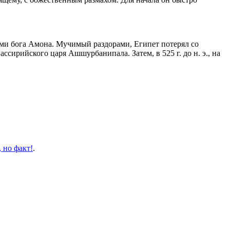
ми бога Амона. Мучимый раздорами, Египет потерял со
ссирийского царя Ашшурбанипала. Затем, в 525 г. до н. э., на
 но факт!
.