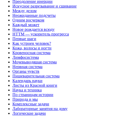
Преодоление инерции
Искусное разрезывание и сшивание
Между делом
Неожиданные подсчеты
Одним росчерком
Каждый может
Новое рождается всюду
НТТМ — ускоритель прогресса
Первые шаги
Как устроен человек?
Кожа, волосы и ногти
Кровеносная система
Лимфосистема
Мочевыводящая система
Нервная система
Органы чувств
Пищеварительная система
Календарь науки
Листы из Красной книги
Наука и техника
По страницам истории
Природа и мы
Комплексные задачи
Лабораторные занятия на дому
Логические задачи