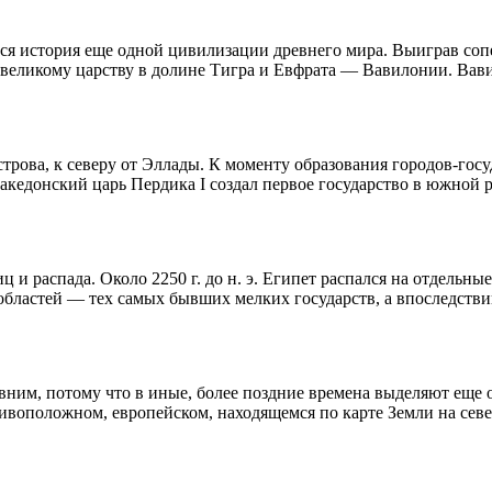
я история еще одной цивилизации древнего мира. Выиграв сопе
ликому царству в долине Тигра и Евфрата — Вавилонии. Вавило
строва, к северу от Эллады. К моменту образования городов-го
македонский царь Пердика I создал первое государство в южной р
иц и распада. Около 2250 г. до н. э. Египет распался на отдел
областей — тех самых бывших мелких государств, а впоследстви
вним, потому что в иные, более поздние времена выделяют еще 
воположном, европейском, находящемся по карте Земли на север