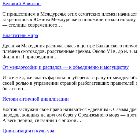
Великий Вавилон
С пришествием в Междуречье этих семитских племен начинаетс
закрепились в Южном Междуречье и положили начало новому ве
— столицы современного…
Властитель мира
Древняя Македония располагалась в центре Балканского полуо
племена скотоводов, родственные грекам. Около VI в. до н. э. 
Филипп II присоединил…
От междоусобиц и распадов — к объединеню и могуществу
И все же даже власть фараона не уберегла страну от междоусоб
своей ролью в управлении страной разбогатевших правителей 
богатство…
Истоки античной цивилизации
Восток заслужил свое право называться «древним». Самым дре
народов, живших на другом берегу Средиземного моря — проти
А весь период, связанный с эпохой…
Цивилизация и культура