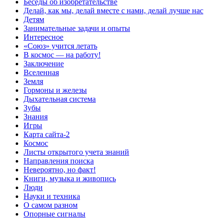
Беседы об изобретательстве
Делай, как мы, делай вместе с нами, делай лучше нас
Детям
Занимательные задачи и опыты
Интересное
«Союз» учится летать
В космос — на работу!
Заключение
Вселенная
Земля
Гормоны и железы
Дыхательная система
Зубы
Знания
Игры
Карта сайта-2
Космос
Листы открытого учета знаний
Направления поиска
Невероятно, но факт!
Книги, музыка и живопись
Люди
Науки и техника
О самом разном
Опорные сигналы