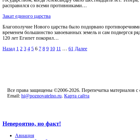
расправился со всеми противниками…
Закат единого царства
Благополучие Нового царства было подорвано противоречиям
временем большинство завоеванных земель и сам подвергся ряду 
120 лет Египет покорил…
Назад
1
2
3
4
5
6
7
8
9
10
11
…
61
Далее
Все права защищены ©2006-2026. Перепечатка материалов с с
Email:
hi@poznovatelno.ru
.
Карта сайта
Невероятно, но факт!
Авиация