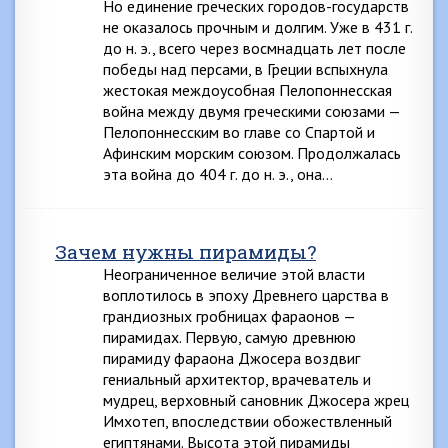
Но единение греческих городов-государств
не оказалось прочным и долгим. Уже в 431 г.
до н. э., всего через восмнадцать лет после
победы над персами, в Греции вспыхнула
жестокая междоусобная Пелопоннесская
война между двумя греческими союзами —
Пелопоннесским во главе со Спартой и
Афинским морским союзом. Продолжалась
эта война до 404 г. до н. э., она…
Зачем нужны пирамиды?
Неограниченное величие этой власти
воплотилось в эпоху Древнего царства в
грандиозных гробницах фараонов —
пирамидах. Первую, самую древнюю
пирамиду фараона Джосера воздвиг
гениальный архитектор, врачеватель и
мудрец, верховный сановник Джосера жрец
Имхотеп, впоследствии обожествленный
египтянами. Высота этой пирамиды