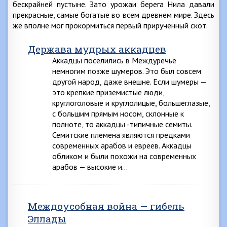
бескрайней пустыне. Зато урожаи берега Нила давали
прекрасные, самые богатые во всем древнем мире. Здесь
же вполне мог прокормиться первый прирученный скот.
Держава мудрых аккадцев
Аккадцы поселились в Междуречье
немногим позже шумеров. Это был совсем
другой народ, даже внешне. Если шумеры —
это крепкие приземистые люди,
круглоголовые и круглолицые, большеглазые,
с большим прямым носом, склонные к
полноте, то аккадцы -типичные семиты.
Семитские племена являются предками
современных арабов и евреев. Аккадцы
обликом и были похожи на современных
арабов — высокие и…
Междоусобная война — гибель
Эллады