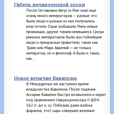
Гибель великолепной эпохи
После Октавиана Августа Рим знал еще
очень много императоров — разные это
были люди и разные из них получались
властители. Одни добывали Риму новые
провинции, другие теряли имевшиеся. Среди
римских императоров были достойнейшие
люди и прекрасные правители, такие как
Траян или Марк Аврелий — не только
император, но и философ. А были и такие,
как…
Новое величие Вавилона
В Междуречье же наступило время
владычества Вавилона. После падения
Ассирии Вавилон быстро возвысился и окреп
под правлением Навуходоносора II (604-
562 гг. до н. э.). Победив даже войска
фараона, этот царь совершил военные