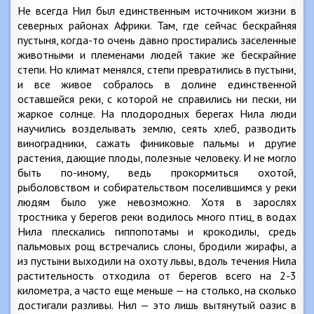
Не всегда Нил был единственным источником жизни в
северных районах Африки. Там, где сейчас бескрайняя
пустыня, когда-то очень давно простирались заселенные
животными и племенами людей такие же бескрайние
степи. Но климат менялся, степи превратились в пустыни,
и все живое собралось в долине единственной
оставшейся реки, с которой не справились ни пески, ни
жаркое солнце. На плодородных берегах Нила люди
научились возделывать землю, сеять хлеб, разводить
виноградники, сажать финиковые пальмы и другие
растения, дающие плоды, полезные человеку. И не могло
быть по-иному, ведь прокормиться охотой,
рыболовством и собирательством поселившимся у реки
людям было уже невозможно. Хотя в зарослях
тростника у берегов реки водилось много птиц, в водах
Нила плескались гиппопотамы и крокодилы, средь
пальмовых рощ встречались слоны, бродили жирафы, а
из пустыни выходили на охоту львы, вдоль течения Нила
растительность отходила от берегов всего на 2-3
километра, а часто еще меньше — на столько, на сколько
достигали разливы. Нил — это лишь вытянутый оазис в