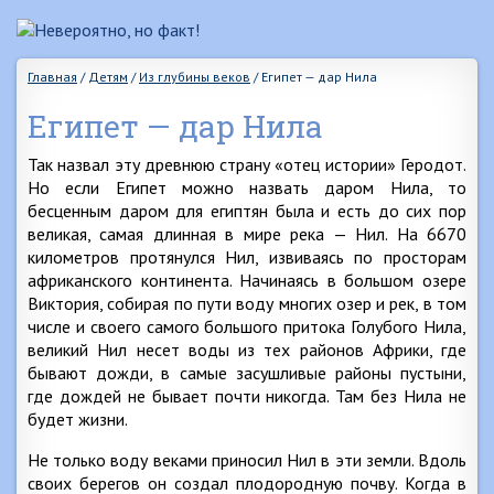
Главная
/
Детям
/
Из глубины веков
/
Египет — дар Нила
Египет — дар Нила
Так назвал эту древнюю страну «отец истории» Геродот.
Но если Египет можно назвать даром Нила, то
бесценным даром для египтян была и есть до сих пор
великая, самая длинная в мире река — Нил. На 6670
километров протянулся Нил, извиваясь по просторам
африканского континента. Начинаясь в большом озере
Виктория, собирая по пути воду многих озер и рек, в том
числе и своего самого большого притока Голубого Нила,
великий Нил несет воды из тех районов Африки, где
бывают дожди, в самые засушливые районы пустыни,
где дождей не бывает почти никогда. Там без Нила не
будет жизни.
Не только воду веками приносил Нил в эти земли. Вдоль
своих берегов он создал плодородную почву. Когда в