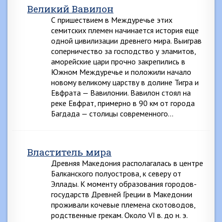
Великий Вавилон
С пришествием в Междуречье этих
семитских племен начинается история еще
одной цивилизации древнего мира. Выиграв
соперничество за господство у эламитов,
аморейские цари прочно закрепились в
Южном Междуречье и положили начало
новому великому царству в долине Тигра и
Евфрата — Вавилонии. Вавилон стоял на
реке Евфрат, примерно в 90 км от города
Багдада — столицы современного…
Властитель мира
Древняя Македония располагалась в центре
Балканского полуострова, к северу от
Эллады. К моменту образования городов-
государств Древней Греции в Македонии
проживали кочевые племена скотоводов,
родственные грекам. Около VI в. до н. э.