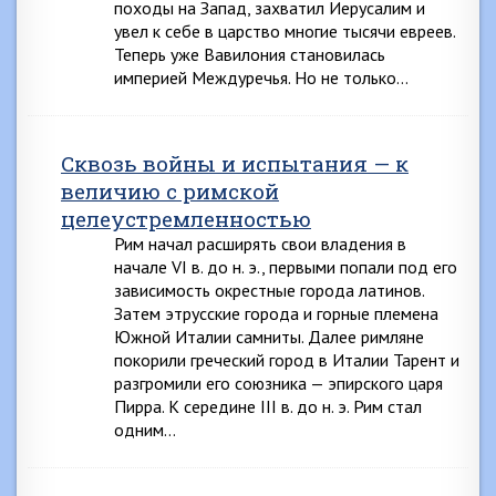
походы на Запад, захватил Иерусалим и
увел к себе в царство многие тысячи евреев.
Теперь уже Вавилония становилась
империей Междуречья. Но не только…
Сквозь войны и испытания — к
величию с римской
целеустремленностью
Рим начал расширять свои владения в
начале VI в. до н. э., первыми попали под его
зависимость окрестные города латинов.
Затем этрусские города и горные племена
Южной Италии самниты. Далее римляне
покорили греческий город в Италии Тарент и
разгромили его союзника — эпирского царя
Пирра. К середине III в. до н. э. Рим стал
одним…