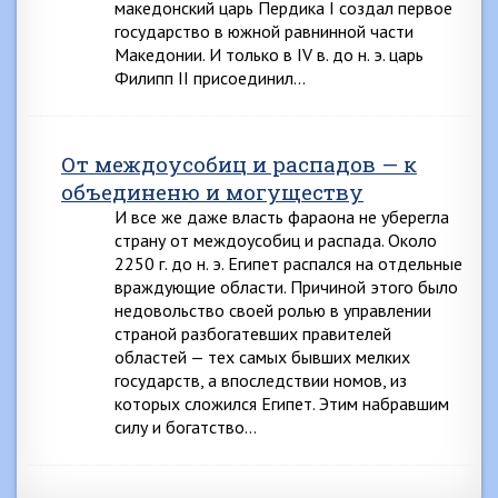
македонский царь Пердика I создал первое
государство в южной равнинной части
Македонии. И только в IV в. до н. э. царь
Филипп II присоединил…
От междоусобиц и распадов — к
объединеню и могуществу
И все же даже власть фараона не уберегла
страну от междоусобиц и распада. Около
2250 г. до н. э. Египет распался на отдельные
враждующие области. Причиной этого было
недовольство своей ролью в управлении
страной разбогатевших правителей
областей — тех самых бывших мелких
государств, а впоследствии номов, из
которых сложился Египет. Этим набравшим
силу и богатство…