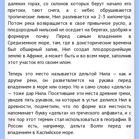
далеких горах, со склонов которых берут начало его
притоки, тают снега, а с небес обрушиваются
тропические ливни, Нил разливается на 2-3 километра.
Потом река возвращается в свое привычное русло, а
плодородный нильский ил оседает на берегах, удобряя и
формируя почву. Перед самым впадением в
Средиземное море, там, где в доисторические времена
был обширный залив, Нил создал плодороднейшую
землю в Африке, а может быть и во всем мире, заполнив
этот участок его своим илом.
Теперь это место называется дельтой Нила — как и
другие реки, он разветвляется на рукава перед
впадением в море или озеро. Но и само слово «дельта»
— тоже дар Нила. Посетившие эти места древние греки,
увидев пять рукавов, на которые в устье делился Нил в
древности, подметили, что по форме вся местность
напоминает букву «дельта» из греческого алфавита, и с
тех пор этот термин стал использоваться в географии. В
России есть, например, дельта Волги перед ее
впадением в Каспийское море.