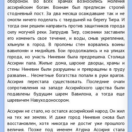
обороной. Во всех храмах возносились моления
ассирийским богам. Воинам был предписан строгий
стодневный пост. За два месяца осаждавшие так и не
смогли ничего поделать с твердыней на берегу Тигра. И
тогда они решили направить против защитников города
силу могучей реки. Запрудив Тигр, союзники заставили
его изменить свое течение, и воды, смыв укрепления,
хлынули в город. В проломы стен ворвались воины
вавилонян и мидийцев. Бои продолжались и на улицах
города, но участь Ниневии была предрешена. Столица
Ассирии пала. Жилые дома, царские дворцы, храмы и
стены Ниневии были разрушены и превращены в груду
развалин… Несметные богатства попали в руки врагов.
Ассирия перестала существовать. Последние очаги
сопротивления на западе Ассирийского царства были
подавлены будущим царем Вавилона, а тогда еще
царевичем Навуходоносором.
Ассирии не стало, но остался ассирийский народ. Он жил
на тех же землях. И даже город Ниневия снова был
восстановлен, хотя никогда не достиг уже прошлого
величия. Позже под именем Атуриа Ассирия стала