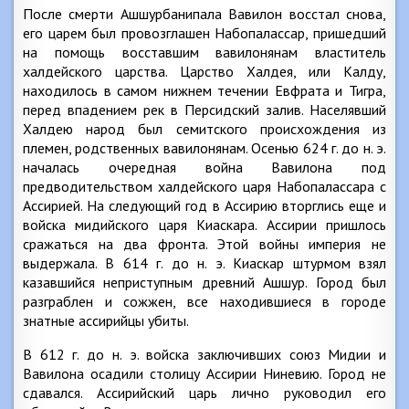
После смерти Ашшурбанипала Вавилон восстал снова,
его царем был провозглашен Набопалассар, пришедший
на помощь восставшим вавилонянам властитель
халдейского царства. Царство Халдея, или Калду,
находилось в самом нижнем течении Евфрата и Тигра,
перед впадением рек в Персидский залив. Населявший
Халдею народ был семитского происхождения из
племен, родственных вавилонянам. Осенью 624 г. до н. э.
началась очередная война Вавилона под
предводительством халдейского царя Набопалассара с
Ассирией. На следующий год в Ассирию вторглись еще и
войска мидийского царя Киаскара. Ассирии пришлось
сражаться на два фронта. Этой войны империя не
выдержала. В 614 г. до н. э. Киаскар штурмом взял
казавшийся неприступным древний Ашшур. Город был
разграблен и сожжен, все находившиеся в городе
знатные ассирийцы убиты.
В 612 г. до н. э. войска заключивших союз Мидии и
Вавилона осадили столицу Ассирии Ниневию. Город не
сдавался. Ассирийский царь лично руководил его