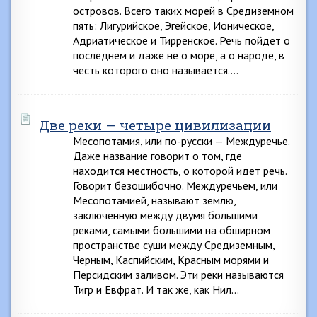
островов. Всего таких морей в Средиземном
пять: Лигурийское, Эгейское, Ионическое,
Адриатическое и Тирренское. Речь пойдет о
последнем и даже не о море, а о народе, в
честь которого оно называется….
Две реки — четыре цивилизации
Месопотамия, или по-русски — Междуречье.
Даже название говорит о том, где
находится местность, о которой идет речь.
Говорит безошибочно. Междуречьем, или
Месопотамией, называют землю,
заключенную между двумя большими
реками, самыми большими на обширном
пространстве суши между Средиземным,
Черным, Каспийским, Красным морями и
Персидским заливом. Эти реки называются
Тигр и Евфрат. И так же, как Нил…