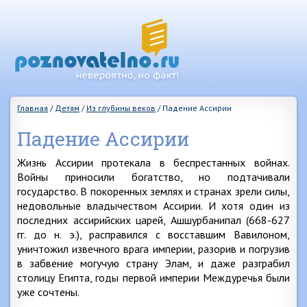
Главная
/
Детям
/
Из глубины веков
/
Падение Ассирии
Падение Ассирии
Жизнь Ассирии протекала в беспрестанных войнах.
Войны приносили богатство, но подтачивали
государство. В покоренных землях и странах зрели силы,
недовольные владычеством Ассирии. И хотя один из
последних ассирийских царей, Ашшурбанипал (668-627
гг. до н. э.), расправился с восставшим Вавилоном,
уничтожил извечного врага империи, разорив и погрузив
в забвение могучую страну Элам, и даже разграбил
столицу Египта, годы первой империи Междуречья были
уже сочтены.