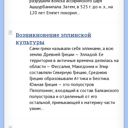
разрушили войска ассирийского царя
Ашшурбанипала. Затем, в 525 г. до н. э., на
120 лет Египет покорил…
Возникновение эллинской
культуры
Сами греки называли себя эллинами, а всю
землю Древней Греции — Элладой. Ее
территория в античные времена делилась на
области — Фессалия, Македония и Эпир
составляли Северную Грецию, Среднюю
Грецию образовывали Аттика и Беотика.
Южная Греция — это полуостров
Пелопоннес, входящий в состав Балканского
полуострова и отделенный от его
остальной, примыкающей к материку части
узким…