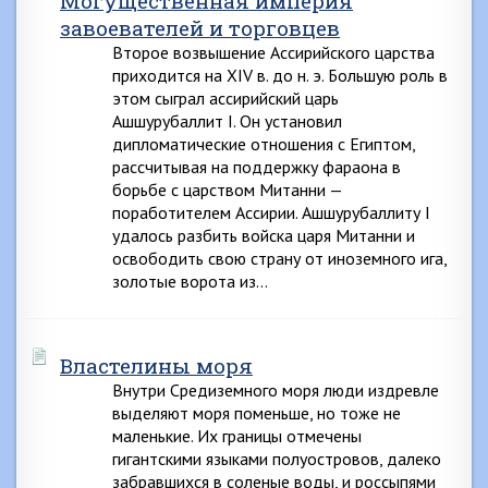
Могущественная империя
завоевателей и торговцев
Второе возвышение Ассирийского царства
приходится на XIV в. до н. э. Большую роль в
этом сыграл ассирийский царь
Ашшурубаллит I. Он установил
дипломатические отношения с Египтом,
рассчитывая на поддержку фараона в
борьбе с царством Митанни —
поработителем Ассирии. Ашшурубаллиту I
удалось разбить войска царя Митанни и
освободить свою страну от иноземного ига,
золотые ворота из…
Властелины моря
Внутри Средиземного моря люди издревле
выделяют моря поменьше, но тоже не
маленькие. Их границы отмечены
гигантскими языками полуостровов, далеко
забравшихся в соленые воды, и россыпями