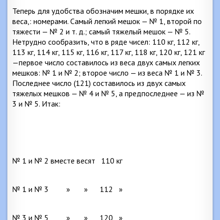
Теперь для удобства обозначим мешки, в порядке их
веса,: номерами. Самый легкий мешок — № 1, второй по
тяжести — № 2 и т. д.; самый тяжелый мешок — № 5.
Нетрудно сообразить, что в ряде чисел: 110 кг, 112 кг,
113 кг, 114 кг, 115 кг, 116 кг, 117 кг, 118 кг, 120 кг, 121 кг
—первое число составилось из веса двух самых легких
мешков: № 1 и № 2; второе число — из веса № 1 и № 3.
Последнее число (121) составилось из двух самых
тяжелых мешков — № 4 и № 5, а предпоследнее — из №
3 и № 5. Итак:
№ 1 и № 2 вместе весят
110 кг
№ 1 и № 3
»
»
112
»
№ 3 и № 5
»
»
120
»