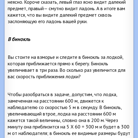
неясно. Короче сказать, левый глаз ясно видит далекий
предмет, правый— смутно видит ладонь. А в итоге вам
кажется, что вы видите далекий предмет сквозь
заслоняющую его ладонь вашей руки.
В бинокль
Вы стоите на взморье и следите в бинокль за лодкой,
которая приближается прямо к берегу. Бинокль
увеличивает в три раза. Во сколько раз увеличится для
вас скорость приближения лодки?
Чтобы разобраться в задаче, допустим, что лодка,
замеченная на расстоянии
600 м
, движется к
наблюдателю со скоростью
5 м
в секунду. В бинокль,
увеличивающий втрое, лодка на расстоянии
600 м
кажется такой величины, словно она в
200 м
. Через
минуту она приблизится на 5 X 60 =
300 м
и будет в
300
м
от наблюдателя; в бинокль ее видимые размеры будут