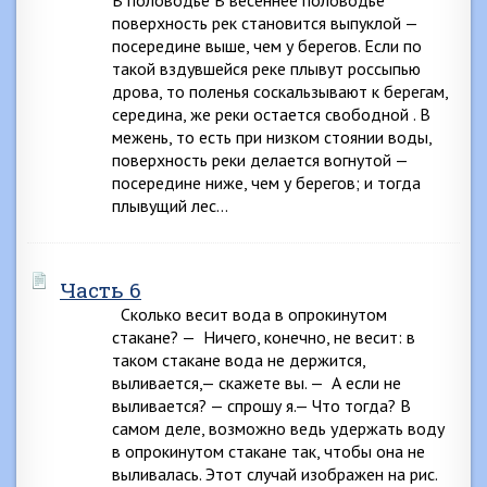
В половодье В весеннее половодье
поверхность рек становится выпуклой —
посередине выше, чем у берегов. Если по
такой вздувшейся реке плывут россыпью
дрова, то поленья соскальзывают к берегам,
середина, же реки остается свободной . В
межень, то есть при низком стоянии воды,
поверхность реки делается вогнутой —
посередине ниже, чем у берегов; и тогда
плывущий лес…
Часть 6
Сколько весит вода в опрокинутом
стакане? — Ничего, конечно, не весит: в
таком стакане вода не держится,
выливается,— скажете вы. — А если не
выливается? — спрошу я.— Что тогда? В
самом деле, возможно ведь удержать воду
в опрокинутом стакане так, чтобы она не
выливалась. Этот случай изображен на рис.