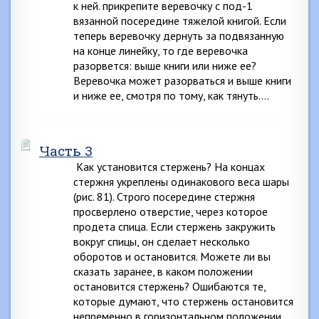
к ней. прикрепите веревочку с под-1
вязанной посередине тяжелой книгой. Если
теперь веревочку дернуть за подвязанную
на конце линейку, то где веревочка
разорвется: выше книги или ниже ее?
Веревочка может разорваться и выше книги
и ниже ее, смотря по тому, как тянуть….
Часть 3
Как установится стержень? На концах
стержня укреплены одинакового веса шары
(рис. 81). Строго посередине стержня
просверлено отверстие, через которое
продета спица. Если стержень закружить
вокруг спицы, он сделает несколько
оборотов и остановится. Можете ли вы
сказать заранее, в каком положении
остановится стержень? Ошибаются те,
которые думают, что стержень остановится
непременно в горизонтальном положении.