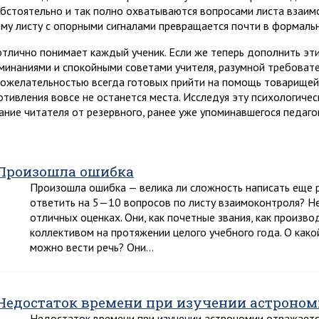
обстоятельно и так полно охватываются вопросами листа взаимо
му листу с опорными сигналами превращается почти в формальн
отлично понимает каждый ученик. Если же теперь дополнить эт
минаниями и спокойными советами учителя, разумной требовате
ожелательностью всегда готовых прийти на помощь товарищей,
отивления вовсе не останется места. Исследуя эту психологиче
ание читателя от резервного, ранее уже упоминавшегося педаго
Произошла ошибка
Произошла ошибка — велика ли сложность написать еще р
ответить на 5—10 вопросов по листу взаимоконтроля? Н
отличных оценках. Они, как почетные звания, как произв
коллективом на протяжении целого учебного года. О как
можно вести речь? Они…
Недостаток времени при изучении астроно
Недостаток времени при изучении астрономии отражается 