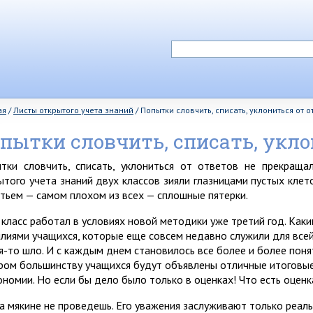
ая
/
Листы открытого учета знаний
/
Попытки словчить, списать, уклониться от о
пытки словчить, списать, укло
тки словчить, списать, уклониться от ответов не прекраща
ытого учета знаний двух классов зияли глазницами пустых клет
етьем — самом плохом из всех — сплошные пятерки.
 класс работал в условиях новой методики уже третий год. Как
лиями учащихся, которые еще совсем недавно служили для всей
я-то шло. И с каждым днем становилось все более и более понят
ром большинству учащихся будут объявлены отличные итоговые
ономии. Но если бы дело было только в оценках! Что есть оценк
на мякине не проведешь. Его уважения заслуживают только реаль