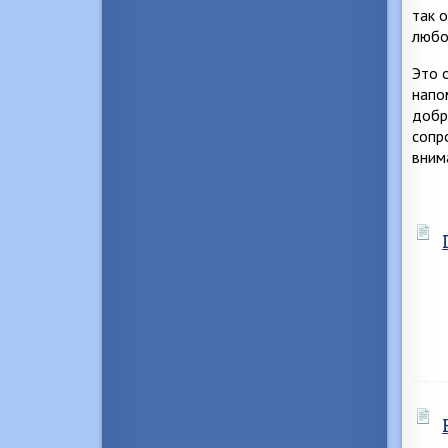
так 
любо
Это 
напо
добр
сопр
вним