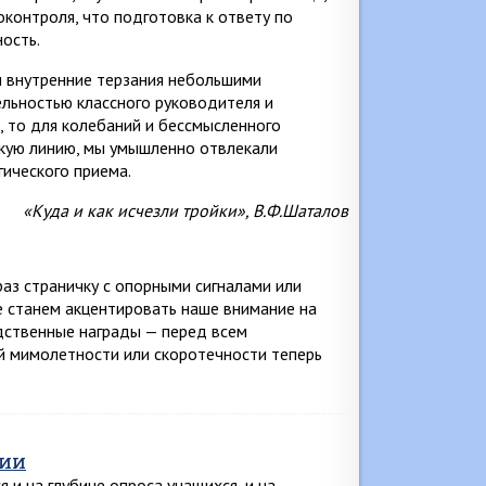
контроля, что подготовка к ответу по
ость.
и внутренние терзания небольшими
льностью классного руководителя и
 то для колебаний и бессмысленного
скую линию, мы умышленно отвлекали
гического приема.
«Куда и как исчезли тройки», В.Ф.Шаталов
аз страничку с опорными сигналами или
е станем акцентировать наше внимание на
одственные награды — перед всем
ой мимолетности или скоротечности теперь
мии
и на глубине опроса учащихся, и на