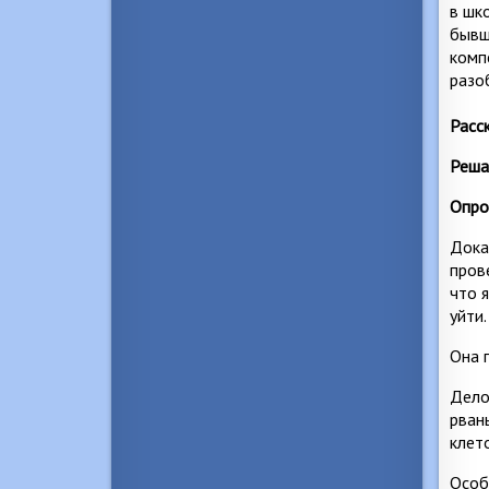
в шк
бывш
комп
разо
Расс
Реша
Опро
Дока
пров
что 
уйти.
Она 
Дело
рван
клет
Особ