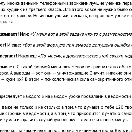
олу, неожиданными телефонными звонками лучшие ученики перв
их худших из третьего класса. Для этого вовсе не нужно было 
етентных жюри. Невинные уловки: дескать, на прошлом уроке в 
брался.
казывает! Или:
«У меня вот в этой задаче что-то с размерностью
ет! И еще:
«Вот в этой формуле при выводе допущена ошибка»
вергает! Наконец:
«По-моему, в доказательстве этой связки не
зывает! С такой формой мини-экзаменов не сравнится по обсто
ерка. А выводы — вот они — уничтожающие. Значит, никакие они 
я — хуже их? В этом — психологическая сила самокритичного отно
преследует каждого и на каждом уроке провалами в ведомости 
 даже не только и не столько в том, что думают о тебе 120 тв
ые строчки в ведомости, а в том, что приходится думать о само
очку или исправить случайную оценку — дело считанных минут.
енно когда закончился опрос по листу взаимоконтроля. Ведь все