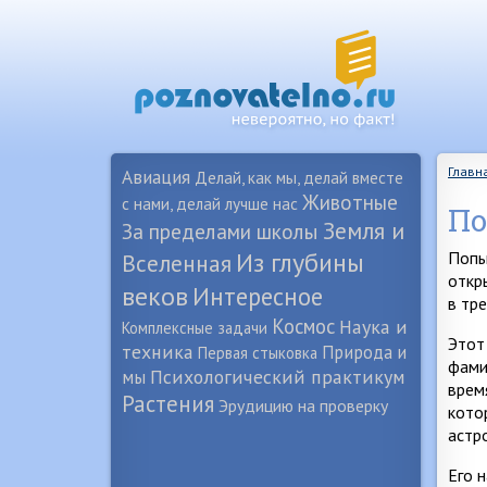
Главн
Авиация
Делай, как мы, делай вместе
Животные
с нами, делай лучше нас
По
Земля и
За пределами школы
Из глубины
Попы
Вселенная
откр
веков
Интересное
в тр
Космос
Наука и
Комплексные задачи
Этот
техника
Природа и
Первая стыковка
фами
Психологический практикум
мы
врем
Растения
Эрудицию на проверку
кото
астр
Его 