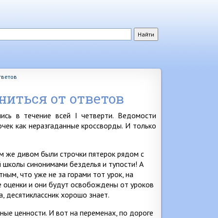
тветов
ниться от ответов
лись в течение всей I четверти. Ведомости
очек как неразгаданные кроссворды. И только
им же дивом были строчки пятерок рядом с
 школы синонимами безделья и тупости! А
ным, что уже не за горами тот урок, на
 оценки и они будут освобождены от уроков
а, десятиклассник хорошо знает.
ные ценности. И вот на переменах, по дороге