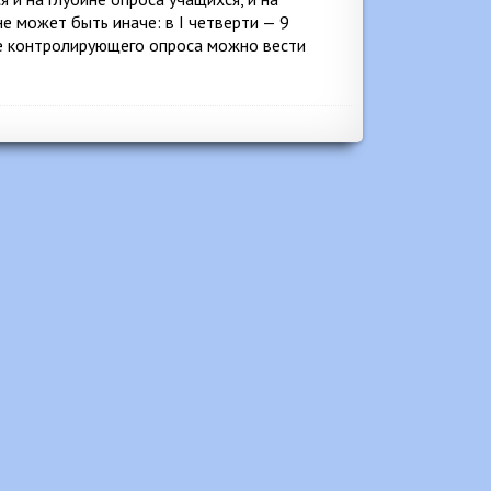
не может быть иначе: в I четверти — 9
бине контролирующего опроса можно вести