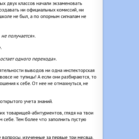
ых двух классов начали экзаменовать
создавать ни официальных комиссий, ни
школе не был, а по опорным сигналам не
 не получается».
.
достает одного перехода».
ятельности выводов ни одна инспекторская
вовсе не тупицы! А если они разбираются, то
шения к себе. От нее не отмахнуться, не
открытого учета знаний.
оих товарищей-абитуриентов, глядя на твои
м себе. Тем более что заполнить пустую
 вопросы, изученные за первые три месяца,