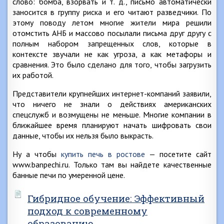
слово: бомба, взорвать и т. д., письмо автоматически
заносится в группу риска и его читают разведчики. По
этому поводу летом многие жители мира решили
отомстить АНБ и массово посылали письма друг другу с
полным набором запрещенных слов, которые в
контексте звучали не как угроза, а как метафоры и
сравнения. Это было сделано для того, чтобы загрузить
их работой.
Представители крупнейших интернет-компаний заявили,
что ничего не знали о действиях американских
спецслужб и возмущены не меньше. Многие компании в
ближайшее время планируют начать шифровать свои
данные, чтобы их нельзя было выкрасть.
Ну а чтобы
купить печь в ростове
— посетите сайт
www.banpechi.ru. Только там вы найдете качественные
банные печи по умеренной цене.
Гибридное обучение: Эффективный
подход к современному
образованию