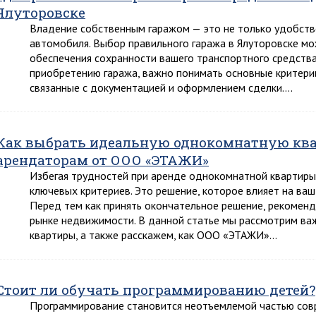
Ялуторовске
Владение собственным гаражом — это не только удобство
автомобиля. Выбор правильного гаража в Ялуторовске м
обеспечения сохранности вашего транспортного средства.
приобретению гаража, важно понимать основные критерии
связанные с документацией и оформлением сделки….
Как выбрать идеальную однокомнатную квар
арендаторам от ООО «ЭТАЖИ»
Избегая трудностей при аренде однокомнатной квартиры 
ключевых критериев. Это решение, которое влияет на ваш
Перед тем как принять окончательное решение, рекоменд
рынке недвижимости. В данной статье мы рассмотрим в
квартиры, а также расскажем, как ООО «ЭТАЖИ»…
Стоит ли обучать программированию детей?
Программирование становится неотъемлемой частью совре