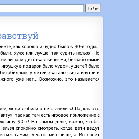
дравствуй
рнете, как хорошо и чудно было в 90-е годы…
были, хуже или лучше, так судить нельзя! Но
х не лишали детства с вечными, беззаботными
ю игрушку в подарок было чудом, у детей было
безобидным, у детей хватало света внутри и
ажного уже нет… Возможно, это называется
рее, люди любили а не ставили «СП», как это
кту», так как там есть игровое приложение с
ую игру 90-х! На самом деле, важно, чтобы
Нельзя спокойно смотреть, когда дети ведут
няться самим, делать мир чище, а Интернет