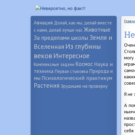
Главн
Авиация
Делай, как мы, делай вместе
Животные
с нами, делай лучше нас
Не
Земля и
За пределами школы
Из глубины
Очен
Вселенная
Стол
веков
Интересное
могу
Космос
Наука и
игра
Комплексные задачи
само
техника
Природа и
Первая стыковка
каки
Психологический практикум
мы
сове
Растения
Эрудицию на проверку
Я не 
А по
нынч
назв
прос
себя