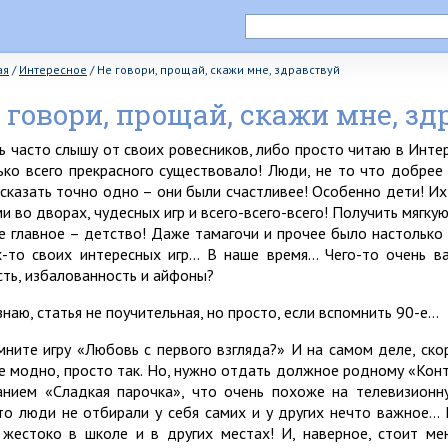
ая
/
Интересное
/
Не говори, прощай, скажи мне, здравствуй
 говори, прощай, скажи мне, з
ь часто слышу от своих ровесников, либо просто читаю в Инте
ько всего прекрасного существовало! Люди, не то что добрее 
 сказать точно одно – они были счастливее! Особенно дети! И
ми во дворах, чудесных игр и всего-всего-всего! Получить мягку
е главное – детство! Даже тамагочи и прочее было настолько 
х-то своих интересных игр… В наше время… Чего-то очень в
сть, избалованность и айфоны?
знаю, статья не поучительная, но просто, если вспомнить 90-е…
мните игру «Любовь с первого взгляда?» И на самом деле, ско
е модно, просто так. Но, нужно отдать должное родному «Конта
анием «Сладкая парочка», что очень похоже на телевизионн
то люди не отбирали у себя самих и у других нечто важное… 
 жестоко в школе и в других местах! И, наверное, стоит ме