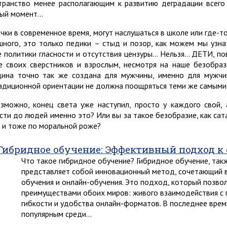
транство менее располагающим к развитию деградации всего
ый момент…
чки в современное время, могут наслушаться в школе или где-т
шного, это только педики – стыд и позор, как можем мы узн
е политики гласности и отсутствия цензуры… Нельзя… ДЕТИ, по
е своих сверстников и взрослым, несмотря на наше безобра
ина точно так же создана для мужчины, именно для мужчи
адиционной ориентации не должна поощряться теми же самыми
озможно, конец света уже наступил, просто у каждого свой
сти до людей именно это? Или вы за такое безобразие, как сат
 и тоже по моральной роже?
Гибридное обучение: Эффективный подход к
Что такое гибридное обучение? Гибридное обучение, так
представляет собой инновационный метод, сочетающий в
обучения и онлайн-обучения. Это подход, который позво
преимуществами обоих миров: живого взаимодействия с 
гибкости и удобства онлайн-форматов. В последнее врем
популярным среди…