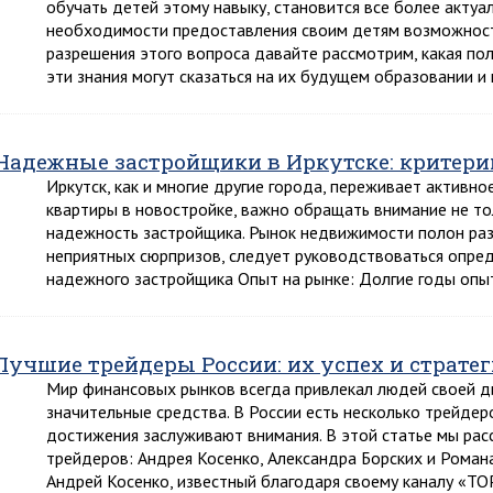
обучать детей этому навыку, становится все более акту
необходимости предоставления своим детям возможност
разрешения этого вопроса давайте рассмотрим, какая пол
эти знания могут сказаться на их будущем образовании 
Надежные застройщики в Иркутске: критери
Иркутск, как и многие другие города, переживает активно
квартиры в новостройке, важно обращать внимание не тол
надежность застройщика. Рынок недвижимости полон ра
неприятных сюрпризов, следует руководствоваться опре
надежного застройщика Опыт на рынке: Долгие годы опы
Лучшие трейдеры России: их успех и страте
Мир финансовых рынков всегда привлекал людей своей 
значительные средства. В России есть несколько трейдер
достижения заслуживают внимания. В этой статье мы ра
трейдеров: Андрея Косенко, Александра Борских и Романа
Андрей Косенко, известный благодаря своему каналу «ТО