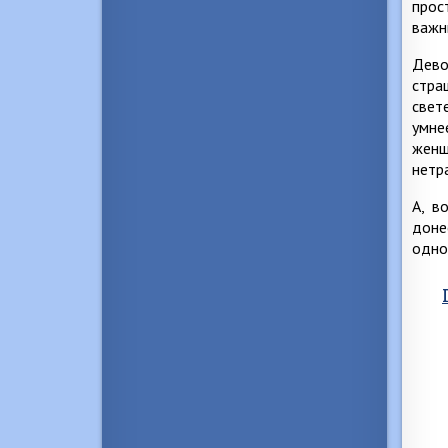
прос
важн
Дево
стра
свет
умне
женщ
нетр
А, в
доне
одно