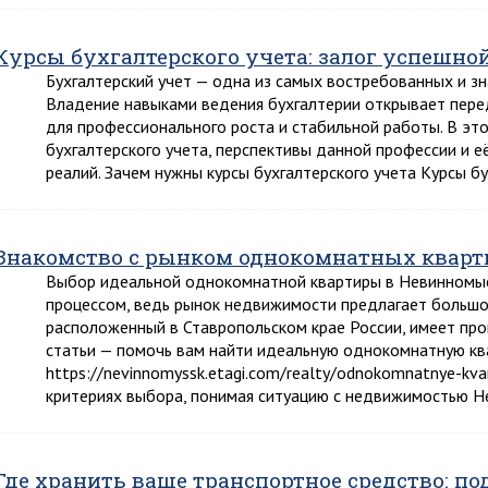
Курсы бухгалтерского учета: залог успешно
Бухгалтерский учет — одна из самых востребованных и з
Владение навыками ведения бухгалтерии открывает пер
для профессионального роста и стабильной работы. В эт
бухгалтерского учета, перспективы данной профессии и е
реалий. Зачем нужны курсы бухгалтерского учета Курсы б
Знакомство с рынком однокомнатных квар
Выбор идеальной однокомнатной квартиры в Невинномыс
процессом, ведь рынок недвижимости предлагает большое
расположенный в Ставропольском крае России, имеет пр
статьи — помочь вам найти идеальную однокомнатную кв
https://nevinnomyssk.etagi.com/realty/odnokomnatnye-kva
критериях выбора, понимая ситуацию с недвижимостью Н
Где хранить ваше транспортное средство: по