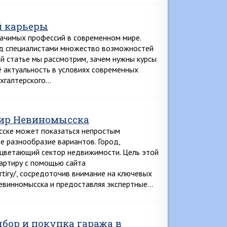
й карьеры
начимых профессий в современном мире.
ед специалистами множество возможностей
ой статье мы рассмотрим, зачем нужны курсы
ё актуальность в условиях современных
ухгалтерского…
тир Невиномысска
ске может показаться непростым
 разнообразие вариантов. Город,
оцветающий сектор недвижимости. Цель этой
артиру с помощью сайта
rtiry/, сосредоточив внимание на ключевых
евинномысска и предоставляя экспертные…
дбор и покупка гаража в