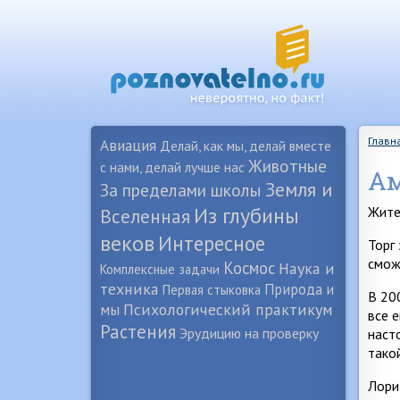
Главн
Авиация
Делай, как мы, делай вместе
Животные
с нами, делай лучше нас
Ам
Земля и
За пределами школы
Из глубины
Жите
Вселенная
веков
Интересное
Торг
смож
Космос
Наука и
Комплексные задачи
техника
Природа и
Первая стыковка
В 20
Психологический практикум
мы
все 
Растения
Эрудицию на проверку
наст
тако
Лори