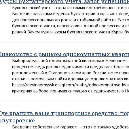
Курсы бухгалтерского учета: залог успешно
Бухгалтерский учет — одна из самых востребованных и з
Владение навыками ведения бухгалтерии открывает пер
для профессионального роста и стабильной работы. В эт
бухгалтерского учета, перспективы данной профессии и е
реалий. Зачем нужны курсы бухгалтерского учета Курсы б
Знакомство с рынком однокомнатных квар
Выбор идеальной однокомнатной квартиры в Невинномыс
процессом, ведь рынок недвижимости предлагает большое
расположенный в Ставропольском крае России, имеет пр
статьи — помочь вам найти идеальную однокомнатную кв
https://nevinnomyssk.etagi.com/realty/odnokomnatnye-kva
критериях выбора, понимая ситуацию с недвижимостью Н
Где хранить ваше транспортное средство: по
Ялуторовске
Владение собственным гаражом — это не только удобство