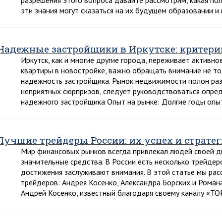
разрешения этого вопроса давайте рассмотрим, какая пол
эти знания могут сказаться на их будущем образовании 
Надежные застройщики в Иркутске: критери
Иркутск, как и многие другие города, переживает активно
квартиры в новостройке, важно обращать внимание не тол
надежность застройщика. Рынок недвижимости полон ра
неприятных сюрпризов, следует руководствоваться опре
надежного застройщика Опыт на рынке: Долгие годы опы
Лучшие трейдеры России: их успех и страте
Мир финансовых рынков всегда привлекал людей своей 
значительные средства. В России есть несколько трейдер
достижения заслуживают внимания. В этой статье мы ра
трейдеров: Андрея Косенко, Александра Борских и Романа
Андрей Косенко, известный благодаря своему каналу «ТО