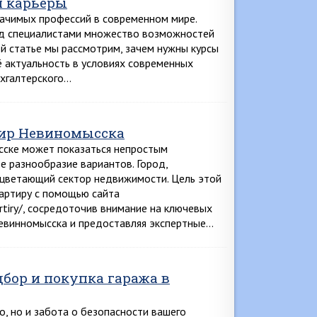
й карьеры
начимых профессий в современном мире.
ед специалистами множество возможностей
ой статье мы рассмотрим, зачем нужны курсы
ё актуальность в условиях современных
ухгалтерского…
тир Невиномысска
ске может показаться непростым
 разнообразие вариантов. Город,
оцветающий сектор недвижимости. Цель этой
артиру с помощью сайта
rtiry/, сосредоточив внимание на ключевых
евинномысска и предоставляя экспертные…
дбор и покупка гаража в
, но и забота о безопасности вашего