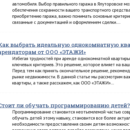
автомобиля. Выбор правильного гаража в Ялуторовске м
обеспечения сохранности вашего транспортного средства.
приобретению гаража, важно понимать основные критерии
связанные с документацией и оформлением сделки….
Как выбрать идеальную однокомнатную квар
арендаторам от ООО «ЭТАЖИ»
Избегая трудностей при аренде однокомнатной квартиры 
ключевых критериев. Это решение, которое влияет на ваш
Перед тем как принять окончательное решение, рекоменд
рынке недвижимости. В данной статье мы рассмотрим в
квартиры, а также расскажем, как ООО «ЭТАЖИ»…
Стоит ли обучать программированию детей?
Программирование становится неотъемлемой частью совре
обучать детей этому навыку, становится все более акту
необходимости предоставления своим детям возможност