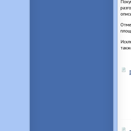
Поку
разг
опис
Отме
площ
Искл
такж