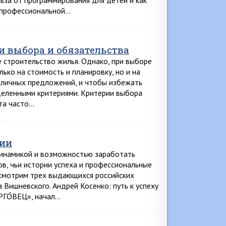
ьза от программирования для детей и как
и профессиональной…
и выбора и обязательства
е строительство жилья. Однако, при выборе
ько на стоимость и планировку, но и на
зличных предложений, и чтобы избежать
деленными критериями. Критерии выбора
та часто…
гии
динамикой и возможностью заработать
ов, чьи истории успеха и профессиональные
ссмотрим трех выдающихся российских
 Вишневского. Андрей Косенко: путь к успеху
РГО́ВЕЦ», начал…