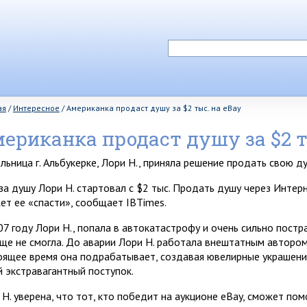
ая
/
Интересное
/
Американка продаст душу за $2 тыс. на eBay
ериканка продаст душу за $2 т
льница г. Альбукерке, Лори H., приняла решение продать свою д
 за душу Лори Н. стартовал с $2 тыс. Продать душу через Инте
ет ее «спасти», сообщает IBTimes.
07 году Лори H., попала в автокатастрофу и очень сильно постр
еще не смогла. До аварии Лори H. работала внештатным автором,
оящее время она подрабатывает, создавая ювелирные украшения.
й экстравагантный поступок.
 H. уверена, что тот, кто победит на аукционе eBay, сможет по