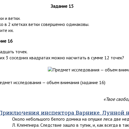
Задание 15
и и ветки.
ко в 2 клетках ветки совершенно одинаковы.
ите их.
ние 16
адцать точек.
ких 3 соседних квадратах можно насчитать в сумме 12 точек?
«Твое свобо
Приключения инспектора Варнике. Лунной 
Около небольшого белого домика на опушке леса две нед
Л. Клемпнера. Следствие зашло в тупик, и, как всегда в т