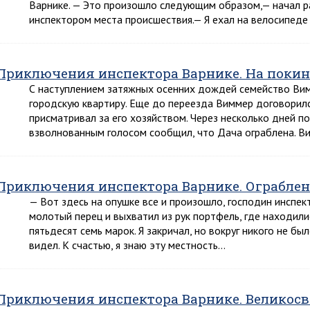
Варнике. — Это произошло следующим образом,— начал р
инспектором места происшествия.— Я ехал на велосипед
Приключения инспектора Варнике. На покин
С наступлением затяжных осенних дождей семейство Вим
городскую квартиру. Еще до переезда Виммер договорился
присматривал за его хозяйством. Через несколько дней п
взволнованным голосом сообщил, что Дача ограблена. Ви
Приключения инспектора Варнике. Ограблен
— Вот здесь на опушке все и произошло, господин инспек
молотый перец и выхватил из рук портфель, где находили
пятьдесят семь марок. Я закричал, но вокруг никого не бы
видел. К счастью, я знаю эту местность…
Приключения инспектора Варнике. Великосв