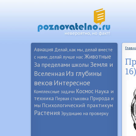
Главн
Авиация
Делай, как мы, делай вместе
Животные
с нами, делай лучше нас
Пр
Земля и
За пределами школы
16
Из глубины
Вселенная
веков
Интересное
Космос
Наука и
Комплексные задачи
техника
Природа и
Первая стыковка
Психологический практикум
мы
Растения
Эрудицию на проверку