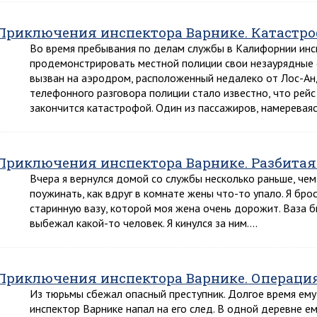
Приключения инспектора Варнике. Катастро
Во время пребывания по делам службы в Калифорнии инс
продемонстрировать местной полиции свои незаурядные
вызван на аэродром, расположенный недалеко от Лос-Ан
телефонного разговора полиции стало известно, что рейс
закончится катастрофой. Один из пассажиров, намеревая
Приключения инспектора Варнике. Разбитая
Вчера я вернулся домой со службы несколько раньше, чем 
поужинать, как вдруг в комнате жены что-то упало. Я бро
старинную вазу, которой моя жена очень дорожит. Ваза б
выбежал какой-то человек. Я кинулся за ним….
Приключения инспектора Варнике. Операци
Из тюрьмы сбежал опасный преступник. Долгое время ему 
инспектор Варнике напал на его след. В одной деревне ем