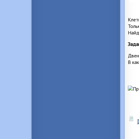
Клетк
Толь
Найд
Зада
Двен
В ка