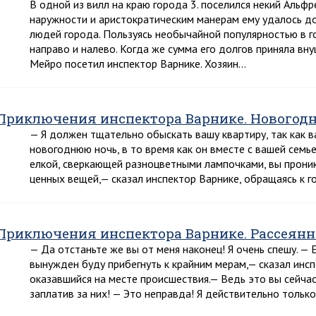
В одной из вилл на краю города 3. поселился некий Альф
наружности и аристократическим манерам ему удалось д
людей города. Пользуясь необычайной популярностью в г
направо и налево. Когда же сумма его долгов приняла вн
Мейро посетил инспектор Варнике. Хозяин…
Приключения инспектора Варнике. Новогодн
— Я должен тщательно обыскать вашу квартиру, так как в
новогоднюю ночь, в то время как он вместе с вашей семь
елкой, сверкающей разноцветными лампочками, вы проникл
ценных вещей,— сказал инспектор Варнике, обращаясь к г
Приключения инспектора Варнике. Рассея
— Да отстаньте же вы от меня наконец! Я очень спешу. — Е
вынужден буду прибегнуть к крайним мерам,— сказал инсп
оказавшийся на месте происшествия.— Ведь это вы сейчас 
заплатив за них! — Это неправда! Я действительно тольк