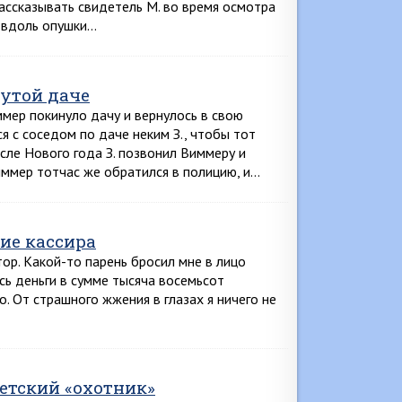
ассказывать свидетель М. во время осмотра
е вдоль опушки…
утой даче
мер покинуло дачу и вернулось в свою
 с соседом по даче неким З., чтобы тот
осле Нового года З. позвонил Виммеру и
ммер тотчас же обратился в полицию, и…
ие кассира
тор. Какой-то парень бросил мне в лицо
сь деньги в сумме тысяча восемьсот
ло. От страшного жжения в глазах я ничего не
етский «охотник»