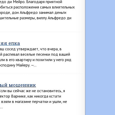
редо ди Мейро. Благодаря приятной
обиться расположения самых влиятельных
ороде, дон Альфредо занимал деньги
ушительные размеры, виллу Альфредо ди
яя елка
аш сосед утверждает, что вчера, в
ей распевал веселые песенки под вашей
и в его квартиру и похитили у него ряд
осподину Майеру. —…
нный мошенник
сли вы сейчас же не остановитесь, я
ектор Варнике, как никогда кстати
взяли в магазине перчатки и ушли, не
о…