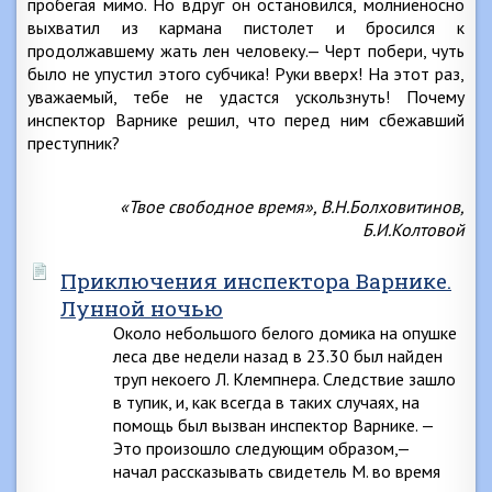
пробегая мимо. Но вдруг он остановился, молниеносно
выхватил из кармана пистолет и бросился к
продолжавшему жать лен человеку.— Черт побери, чуть
было не упустил этого субчика! Руки вверх! На этот раз,
уважаемый, тебе не удастся ускользнуть! Почему
инспектор Варнике решил, что перед ним сбежавший
преступник?
«Твое свободное время», В.Н.Болховитинов,
Б.И.Колтовой
Приключения инспектора Варнике.
Лунной ночью
Около небольшого белого домика на опушке
леса две недели назад в 23.30 был найден
труп некоего Л. Клемпнера. Следствие зашло
в тупик, и, как всегда в таких случаях, на
помощь был вызван инспектор Варнике. —
Это произошло следующим образом,—
начал рассказывать свидетель М. во время