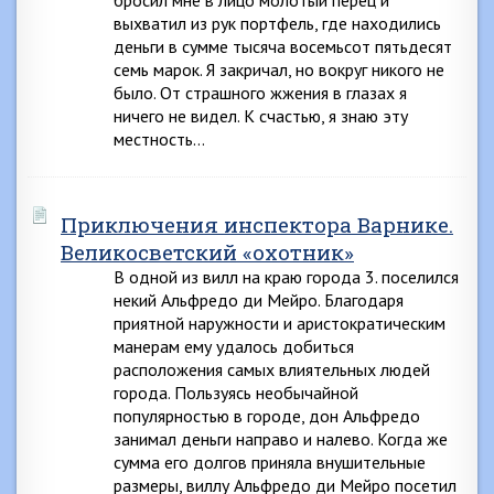
бросил мне в лицо молотый перец и
выхватил из рук портфель, где находились
деньги в сумме тысяча восемьсот пятьдесят
семь марок. Я закричал, но вокруг никого не
было. От страшного жжения в глазах я
ничего не видел. К счастью, я знаю эту
местность…
Приключения инспектора Варнике.
Великосветский «охотник»
В одной из вилл на краю города 3. поселился
некий Альфредо ди Мейро. Благодаря
приятной наружности и аристократическим
манерам ему удалось добиться
расположения самых влиятельных людей
города. Пользуясь необычайной
популярностью в городе, дон Альфредо
занимал деньги направо и налево. Когда же
сумма его долгов приняла внушительные
размеры, виллу Альфредо ди Мейро посетил