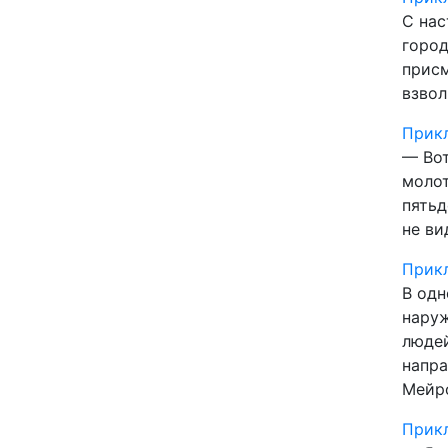
С нас
город
присм
взвол
Прикл
— Вот
молот
пятьд
не ви
Прикл
В одн
наруж
людей
напра
Мейро
Прикл