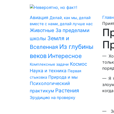
Авиация
Главн
Делай, как мы, делай
Прият
вместе с нами, делай лучше нас
Пр
За пределами
Животные
Земля и
школы
Пр
Из глубины
Вселенная
веков
Интересное
— Хо
тольк
Космос
Комплексные задачи
поряд
Наука и техника
Первая
Природа и мы
стыковка
— Я б
Психологический
злоум
Растения
практикум
когда
Эрудицию на проверку
— Зн