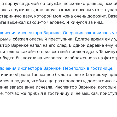
 я вернулся домой со службы несколько раньше, чем об
аясь поужинать, как вдруг в комнате жены что-то упа
старинную вазу, которой моя жена очень дорожит. Ваза
ты выбежал какой-то человек. Я кинулся за ним….
ючения инспектора Варнике. Операция закончилась у
рьмы сбежал опасный преступник. Долгое время ему уд
ктор Варнике напал на его след. В одной деревне ему и
вительно какой-то неизвестный прошел здесь 15 минут 
к будто бы похож на человека, изображенного на фот
ючения инспектора Варнике. Переполох в гостинице.
тинице «Грюне Танне» все было готово к большому при
ился в подвал, чтобы еще раз проверить, достаточно л
ина запаса вина исчезла. Инспектор Варнике, который
е, тотчас же прибыл в гостиницу и, не мешкая, присту