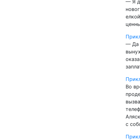
— Я д
новог
елкой
ценны
Прикл
— Да 
вынуж
оказа
запла
Прикл
Во вр
проде
вызва
телеф
Аляск
с со
Прикл