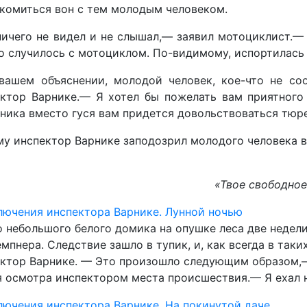
комиться вон с тем молодым человеком.
ичего не видел и не слышал,— заявил мотоциклист.— 
о случилось с мотоциклом. По-видимому, испортилась 
вашем объяснении, молодой человек, кое-что не соо
ктор Варнике.— Я хотел бы пожелать вам приятного 
ника вместо гуся вам придется довольствоваться тюр
у инспектор Варнике заподозрил молодого человека в
«Твое свободное
ючения инспектора Варнике. Лунной ночью
 небольшого белого домика на опушке леса две недели
емпнера. Следствие зашло в тупик, и, как всегда в так
ктор Варнике. — Это произошло следующим образом,—
 осмотра инспектором места происшествия.— Я ехал 
ючения инспектора Варнике. На покинутой даче