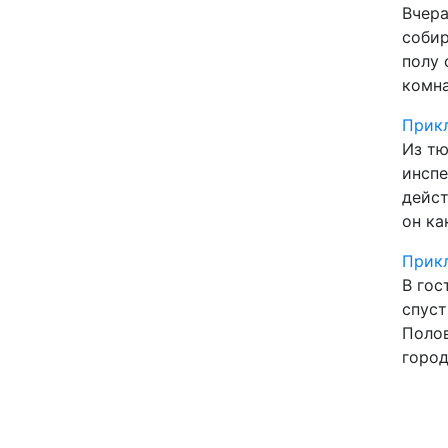
Вчера
собир
полу 
комна
Прикл
Из тю
инспе
дейст
он ка
Прикл
В гос
спуст
Полов
город