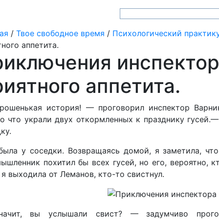
ая
/
Твое свободное время
/
Психологический практик
ного аппетита.
иключения инспектор
иятного аппетита.
рошенькая история! — проговорил инспектор Варник
о что украли двух откормленных к празднику гусей.—
ку.
ыла у соседки. Возвращаясь домой, я заметила, что
ышленник похитил бы всех гусей, но его, вероятно, к
 я выходила от Леманов, кто-то свистнул.
ачит, вы услышали свист? — задумчиво прого