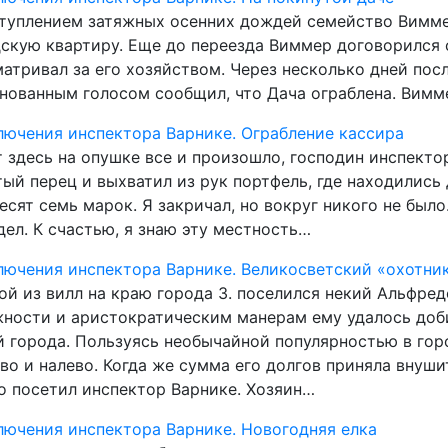
туплением затяжных осенних дождей семейство Виммер
скую квартиру. Еще до переезда Виммер договорился с
атривал за его хозяйством. Через несколько дней пос
нованным голосом сообщил, что Дача ограблена. Вимм
ючения инспектора Варнике. Ограбление кассира
 здесь на опушке все и произошло, господин инспектор
ый перец и выхватил из рук портфель, где находились
есят семь марок. Я закричал, но вокруг никого не было
дел. К счастью, я знаю эту местность…
ючения инспектора Варнике. Великосветский «охотни
ой из вилл на краю города 3. поселился некий Альфре
ности и аристократическим манерам ему удалось доб
 города. Пользуясь необычайной популярностью в гор
во и налево. Когда же сумма его долгов приняла внуш
 посетил инспектор Варнике. Хозяин…
ючения инспектора Варнике. Новогодняя елка