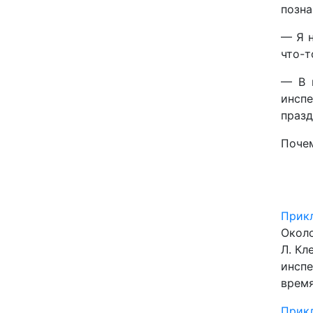
позна
— Я н
что-т
— В 
инспе
празд
Почем
Прикл
Около
Л. Кл
инспе
время
Прикл