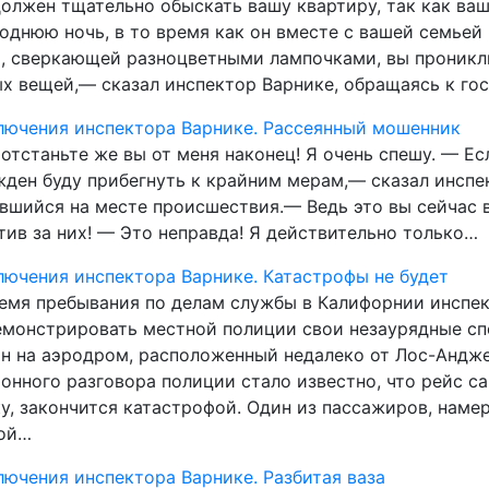
олжен тщательно обыскать вашу квартиру, так как ваш 
однюю ночь, в то время как он вместе с вашей семьей
, сверкающей разноцветными лампочками, вы проникли 
х вещей,— сказал инспектор Варнике, обращаясь к го
ючения инспектора Варнике. Рассеянный мошенник
отстаньте же вы от меня наконец! Я очень спешу. — Ес
ден буду прибегнуть к крайним мерам,— сказал инспек
вшийся на месте происшествия.— Ведь это вы сейчас в
тив за них! — Это неправда! Я действительно только…
ючения инспектора Варнике. Катастрофы не будет
емя пребывания по делам службы в Калифорнии инспек
монстрировать местной полиции свои незаурядные сп
н на аэродром, расположенный недалеко от Лос-Андже
онного разговора полиции стало известно, что рейс с
у, закончится катастрофой. Один из пассажиров, наме
бой…
ючения инспектора Варнике. Разбитая ваза