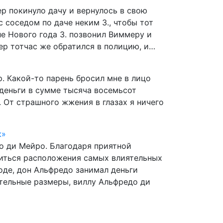
 покинуло дачу и вернулось в свою
 соседом по даче неким З., чтобы тот
ле Нового года З. позвонил Виммеру и
ер тотчас же обратился в полицию, и…
. Какой-то парень бросил мне в лицо
 деньги в сумме тысяча восемьсот
. От страшного жжения в глазах я ничего
к»
до ди Мейро. Благодаря приятной
иться расположения самых влиятельных
оде, дон Альфредо занимал деньги
ительные размеры, виллу Альфредо ди