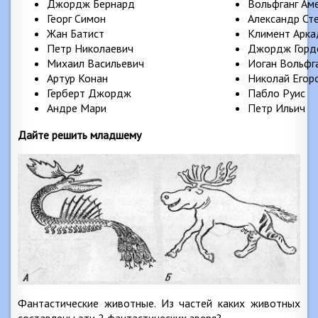
Джордж Бернард
Вольфганг Ам
Георг Симон
Александр Ст
Жан Батист
Климент Арка
Петр Николаевич
Джордж Горд
Михаил Васильевич
Иоган Вольфг
Артур Конан
Николай Егор
Герберт Джордж
Пабло Руис
Андре Мари
Петр Ильич
Дайте решить младшему
Фантастические животные. Из частей каких животных