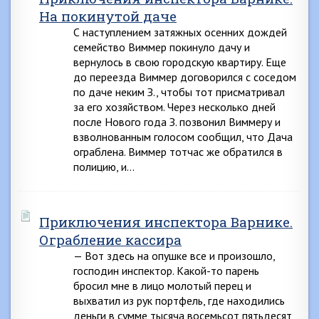
На покинутой даче
С наступлением затяжных осенних дождей
семейство Виммер покинуло дачу и
вернулось в свою городскую квартиру. Еще
до переезда Виммер договорился с соседом
по даче неким З., чтобы тот присматривал
за его хозяйством. Через несколько дней
после Нового года З. позвонил Виммеру и
взволнованным голосом сообщил, что Дача
ограблена. Виммер тотчас же обратился в
полицию, и…
Приключения инспектора Варнике.
Ограбление кассира
— Вот здесь на опушке все и произошло,
господин инспектор. Какой-то парень
бросил мне в лицо молотый перец и
выхватил из рук портфель, где находились
деньги в сумме тысяча восемьсот пятьдесят