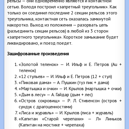
рельсы — они одновременно являются и контактной
сетью. Володя построил «запретный треугольник». Как
только он соединил последние 2 секции рельсов этого
треугольника, контактная сеть оказалась замкнутой
накоротко. Выход из положения — разорвать цепь
(разъединить секции рельсов) в любой из 3 сторон
«запретного треугольника». Короткое замыкание будет
ликвидировано, и поезд поедет.
Зашифрованные произведения
«Золотой теленок» — И. Ильф и Е. Петров (Аu +
теленок)
«12 стульев» — И. Ильф и Е. Петров (12 + стул)
«Пиковая дама» — А. Пушкин (туз пик + дама)
«Мартышка и очки» — И. Крылов (мартышка + очки)
«Дым в лесу» — А. Гайдар (дым + лес)
«Остров сокровищ» — Р. Л. Стивенсон (остров +
сундук с драгоценностями)
«Лиса и журавль» — И. Крылов (лиса + журавль)
«Капитан «Старой черепахи» — Л» Линьков
(Капитан на мостике + черепаха)