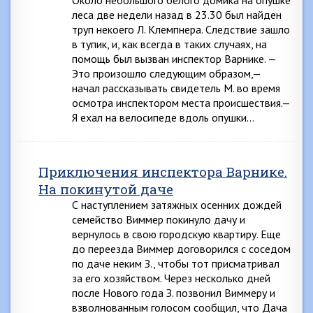
Около небольшого белого домика на опушке
леса две недели назад в 23.30 был найден
труп некоего Л. Клемпнера. Следствие зашло
в тупик, и, как всегда в таких случаях, на
помощь был вызван инспектор Варнике. —
Это произошло следующим образом,—
начал рассказывать свидетель М. во время
осмотра инспектором места происшествия.—
Я ехал на велосипеде вдоль опушки…
Приключения инспектора Варнике.
На покинутой даче
С наступлением затяжных осенних дождей
семейство Виммер покинуло дачу и
вернулось в свою городскую квартиру. Еще
до переезда Виммер договорился с соседом
по даче неким З., чтобы тот присматривал
за его хозяйством. Через несколько дней
после Нового года З. позвонил Виммеру и
взволнованным голосом сообщил, что Дача