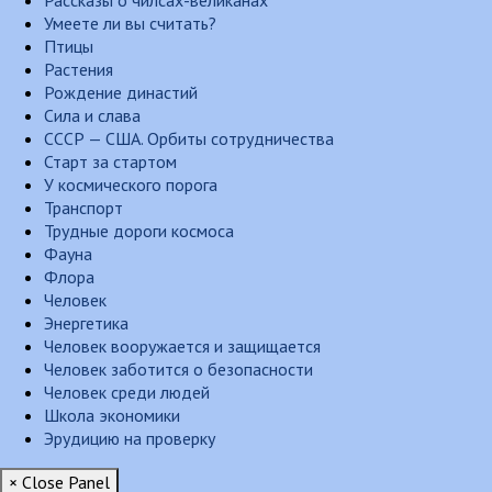
Рассказы о чилсах-великанах
Умеете ли вы считать?
Птицы
Растения
Рождение династий
Сила и слава
СССР — США. Орбиты сотрудничества
Старт за стартом
У космического порога
Транспорт
Трудные дороги космоса
Фауна
Флора
Человек
Энергетика
Человек вооружается и защищается
Человек заботится о безопасности
Человек среди людей
Школа экономики
Эрудицию на проверку
× Close Panel