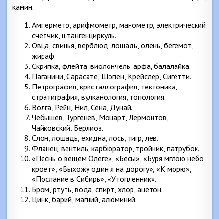
камин.
Амперметр, арифмометр, манометр, электрический
счетчик, штангенциркуль.
Овца, свинья, верблюд, лошадь, олень, бегемот,
жираф.
Скрипка, флейта, виолончель, арфа, балалайка.
Паганини, Сарасате, Шопен, Крейслер, Сигетти.
Петрография, кристаллография, тектоника,
стратиграфия, вулканология, топология.
Волга, Рейн, Нил, Сена, Дунай.
Чебышев, Тургенев, Моцарт, Лермонтов,
Чайковский, Берлиоз.
Слон, лошадь, ехидна, лось, тигр, лев.
Фланец, вентиль, карбюратор, тройник, патрубок.
«Песнь о вещем Олеге», «Бесы», «Буря мглою небо
кроет», «Выхожу один я на дорогу», «К морю»,
«Послание в Сибирь», «Утопленник».
Бром, ртуть, вода, спирт, хлор, ацетон.
Цинк, барий, магний, алюминий.