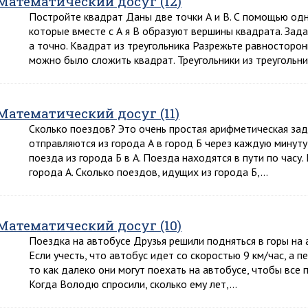
Математический досуг (12)
Постройте квадрат Даны две точки А и В. С помощью одно
которые вместе с А я В образуют вершины квадрата. Зад
а точно. Квадрат из треугольника Разрежьте равносторонн
можно было сложить квадрат. Треугольники из треугольн
Математический досуг (11)
Сколько поездов? Это очень простая арифметическая зад
отправляются из города А в город Б через каждую минут
поезда из города Б в А. Поезда находятся в пути по часу.
города А. Сколько поездов, идущих из города Б,…
Математический досуг (10)
Поездка на автобусе Друзья решили подняться в горы на 
Если учесть, что автобус идет со скоростью 9 км/час, а п
то как далеко они могут поехать на автобусе, чтобы все 
Когда Володю спросили, сколько ему лет,…