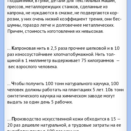
Подшипники, втулки, детали для текстильных ма­шин,
прессов, металлорежущих станков, сделанные из
капрона, не нуждаются в смазке, не подвергаются кор­
розии, у них очень низкий коэффициент трения, они бес­
шумны, гораздо легче и долговечнее металлических.
Причем, стоимость изготовления их невысокая.
…
К
апроновая нить в 2,5 раза прочнее шелковой и в 10
раз износоустойчивее хлопчатобумажной. Нить тол­
щиной в 1 миллиметр выдерживает 75 килограммов
—
вес взрослого человека.
…
Ч
тобы получить 100 тонн натурального каучука, 100
человек должны работать на плантациях 5 лет. 10в тонн
синтетического каучука на химическом заводе мо­гут
выдать за один день 5 рабочих.
…
П
роизводство искусственной кожи обходится в 15 —
20 раз дешевле натуральной, а трудовые затраты на ее