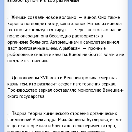
выработку почти в 100 раз меньше.
…
Х
имики создали новое волокно
—
винол. Оно также
хорошо поглощает воду, как и хлопок. Нитью из винола
охотно воспользуется хирург
—
через несколько часов
после операции она бесследно растворяется в
организме больного. Автомашинам и самолетам винол
даст долговечные шины. А рыбакам
—
прочные
рыболовные снасти и канаты. Винол не боится влаги и не
поддается гние­нию.
…
Д
о половины
XVII
века в Венеции грозила смертная
казнь тем, кто разгласит секрет изготовления зеркал.
Производство зеркал составляло монополию Венециан­
ского государства.
…
Т
ворца теории химического строения органических
соединений Александра Михайловича Бутлерова, выда­
ющегося теоретика и блестящего экспериментатора,
пче­ловоды знают как родоначальника русского