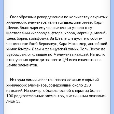
…
С
воеобразным рекордсменом по количеству откры­тых
химических элементов является шведский химик Карл
Шееле. Благодаря ему человечество узнало о су­
ществовании кислорода, фтора, хлора, марганца, молиб­
дена, бария, вольфрама. За Шееле следуют его сооте­
чественники Якоб Берцелиус, Карл Мосандер, англий­ский
химик Гемфри Дэви и французский химик Поль Лекок де
Буабодран, открывшие по 4 элемента каждый. На долю
этих ученых приходится почти 1/4 всех извест­ных на
Земле элементов.
…
И
стории химии известен список ложных открытий
химических элементов, содержащий около 250
названий. Например, объявлялось об открытии более
100 редко­земельных элементов, а истинными оказались
лишь 15.