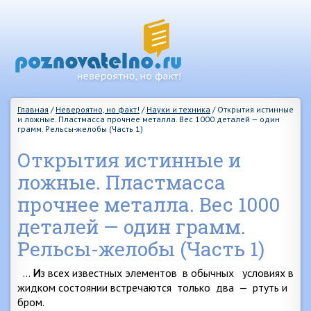
Главная
/
Невероятно, но факт!
/
Науки и техника
/
Открытия истинные
и ложные. Пластмасса прочнее металла. Вес 1000 деталей — один
грамм. Рельсы-желобы (Часть 1)
Открытия истинные и
ложные. Пластмасса
прочнее металла. Вес 1000
деталей — один грамм.
Рельсы-желобы (Часть 1)
…
И
з всех известных элементов
в обычных
условиях в
жидком состоянии встречаются
только
два
—
ртуть и
бром.