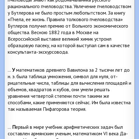
рационального пчеловодства. Увлечение пчеловодством
у Бутлеро­ва не было простым любопытством. За книгу
«Пчела, ее жизнь. Правила толкового пчеловодства»
Бутлеров по­лучил премию от Вольного экономического
общества. Весною 1882 года в Москве на
Всероссийской выставке великий химик устроил
образцовую пасеку, на которой выступал сам в качестве
консультанта-экскурсовода.
…
У
математиков древнего Вавилона за 2 тысячи лет до
н. э. была таблица умножения, символ для нуля, от­
рицательные числа, таблицы для вычисления площадей и
объемов, квадратов и кубов, они умели решать
уравнения четвертой степени почти такими же
способами, ка­кие применяются сейчас. Им была известна
так называ­емая Пифагорова теория.
…
П
ервый в мире учебник арифметических задач был
составлен армянским ученым, математиком
VI
века Да­