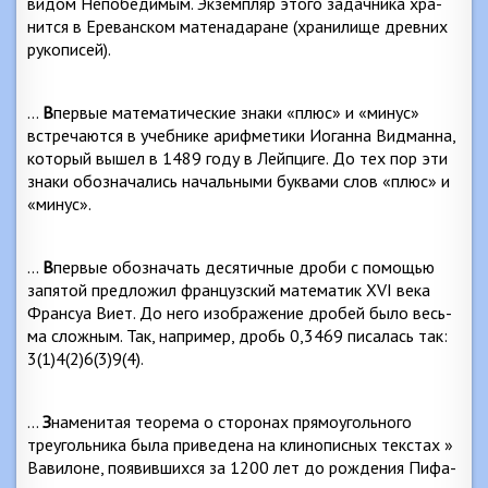
видом Непобедимым. Экземпляр этого задачника хра­
нится в Ереванском матенадаране (хранилище древних
рукописей).
…
В
первые математические знаки «плюс» и «минус»
встречаются в учебнике арифметики Иоганна Видманна,
который вышел в 1489 году в Лейпциге. До тех пор эти
знаки обозначались начальными буквами слов «плюс» и
«минус».
…
В
первые обозначать десятичные дроби с помощью
запятой предложил французский математик
XVI
века
Франсуа Виет. До него изображение дробей было весь­
ма сложным. Так, например, дробь 0,3469 писалась так:
3(1)4(2)6(3)9(4).
…
З
наменитая теорема о сторонах прямоугольного
треугольника была приведена на клинописных текстах »
Вавилоне, появившихся за 1200 лет до рождения Пифа­