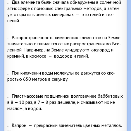
…
Д
ва элемента были сначала обнаружены в солнеч­ной
атмосфере с помощью спектральных методов, а за­тем
уж открыты в земных минералах
—
это гелий и тех­
неций.
…
Р
аспространенность химических элементов на Земле
значительно отличается от их распространения во Все­
ленной. Например, на Земле «лидируют» кислород и
кремний, в космосе
—
водород и гелий.
…
П
ри кипячении воды молекулы ее движутся со ско­
ростью 650 метров в секунду.
…
П
ластмассовые подшипники долговечнее баббито­вых
в 8 — 10 раз, в 7 — 8 раз дешевле, и смазывают их не
маслом, а водой.
…
К
апрон
—
прекрасный заменитель цветных метал­лов.