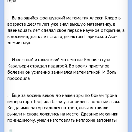
гора.
…
В
ыдающийся французский математик Алекси Клеро в
возрасте десяти лет уже знал высшую математику, в
двенадцать лет сделал свое первое научное открытие, а
в восемнадцать лет стал адъюнктом Парижской Ака­
демии наук.
…
И
звестный итальянский математик Бонавентура
Кавальери страдал падагрой. Во время приступов
болезни он усиленно занимался математикой. И боль
прохо­дила.
…
Е
ще за восемь веков до нашей эры по бокам тро­на
императора Теофила были установлены золотые львы.
Когда император садился на трон, львы встава­ли,
рычали и снова ложились на место. Древние меха­ники,
по-видимому, умели изготовлять неплохие авто­маты.