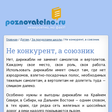
Главная
/
Детям
/
За пределами школы
/
Не конкурент, а союзник
Не конкурент, а союзник
Нет, дирижабли не заменят самолетов и вертолетов.
Каждому свое место, своя роль, своя работа.
Использовать дирижабли имеет смысл там, где нет
аэродромов, взлетно-посадочных полос, необходимых
тяжелым самолетам, а вертолетам не долететь туда —
слишком далеко.
Особенно нужны и выгодны дирижабли на Крайнем
Севере, в Сибири, на Дальнем Востоке — одним словом,
в тех краях, где редка сеть железных и шоссейных
дорог, а реки надолго покрываются льдом.