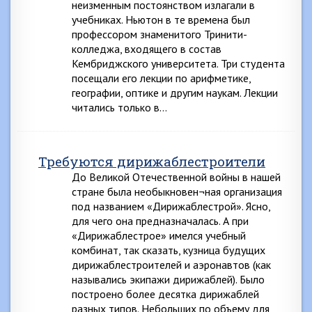
неизменным постоянством излагали в
учебниках. Ньютон в те времена был
профессором знаменитого Тринити-
колледжа, входящего в состав
Кембриджского университета. Три студента
посещали его лекции по арифметике,
географии, оптике и другим наукам. Лекции
читались только в…
Требуются дирижаблестроители
До Великой Отечественной войны в нашей
стране была необыкновен¬ная организация
под названием «Дирижаблестрой». Ясно,
для чего она предназначалась. А при
«Дирижаблестрое» имелся учебный
комбинат, так сказать, кузница будущих
дирижаблестроителей и аэронавтов (как
назывались экипажи дирижаблей). Было
построено более десятка дирижаблей
разных типов. Небольших по объему для