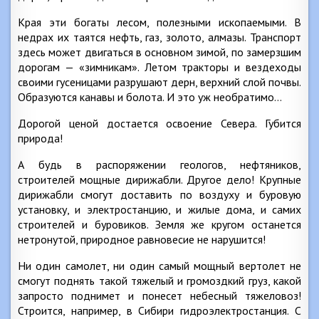
Края эти богаты лесом, полезными ископаемыми. В
недрах их таятся нефть, газ, золото, алмазы. Транспорт
здесь может двигаться в основном зимой, по замерзшим
дорогам — «зимникам». Летом тракторы и вездеходы
своими гусеницами разрушают дерн, верхний слой почвы.
Образуются канавы и болота. И это уж необратимо…
Дорогой ценой достается освоение Севера. Губится
природа!
А будь в распоряжении геологов, нефтяников,
строителей мощные дирижабли. Другое дело! Крупные
дирижабли смогут доставить по воздуху и буровую
установку, и электростанцию, и жилые дома, и самих
строителей и буровиков. Земля же кругом останется
нетронутой, природное равновесие не нарушится!
Ни один самолет, ни один самый мощный вертолет не
смогут поднять такой тяжелый и громоздкий груз, какой
запросто поднимет и понесет небесный тяжеловоз!
Строится, например, в Сибири гидроэлектростанция. С