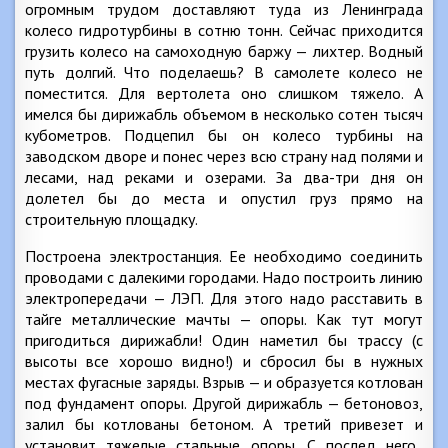
огромным трудом доставляют туда из Ленинграда
колесо гидротурбины в сотню тонн. Сейчас приходится
грузить колесо на самоходную баржу — лихтер. Водный
путь долгий. Что поделаешь? В самолете колесо не
поместится. Для вертолета оно слишком тяжело. А
имелся бы дирижабль объемом в несколько сотен тысяч
кубометров. Подцепил бы он колесо турбины на
заводском дворе и понес через всю страну над полями и
лесами, над реками и озерами. За два-три дня он
долетел бы до места и опустил груз прямо на
строительную площадку.
Построена электростанция. Ее необходимо соединить
проводами с далекими городами. Надо построить линию
электропередачи — ЛЭП. Для этого надо расставить в
тайге металлические мачты — опоры. Как тут могут
пригодиться дирижабли! Один наметил бы трассу (с
высоты все хорошо видно!) и сбросил бы в нужных
местах фугасные заряды. Взрыв — и образуется котлован
под фундамент опоры. Другой дирижабль — бетоновоз,
залил бы котлованы бетоном. А третий привезет и
установит тяжелые стальные опоры. С послед него,