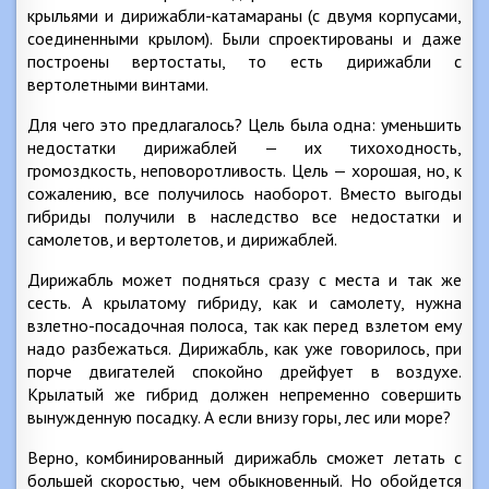
крыльями и дирижабли-катамараны (с двумя корпусами,
соединенными крылом). Были спроектированы и даже
построены вертостаты, то есть дирижабли с
вертолетными винтами.
Для чего это предлагалось? Цель была одна: уменьшить
недостатки дирижаблей — их тихоходность,
громоздкость, неповоротливость. Цель — хорошая, но, к
сожалению, все получилось наоборот. Вместо выгоды
гибриды получили в наследство все недостатки и
самолетов, и вертолетов, и дирижаблей.
Дирижабль может подняться сразу с места и так же
сесть. А крылатому гибриду, как и самолету, нужна
взлетно-посадочная полоса, так как перед взлетом ему
надо разбежаться. Дирижабль, как уже говорилось, при
порче двигателей спокойно дрейфует в воздухе.
Крылатый же гибрид должен непременно совершить
вынужденную посадку. А если внизу горы, лес или море?
Верно, комбинированный дирижабль сможет летать с
большей скоростью, чем обыкновенный. Но обойдется