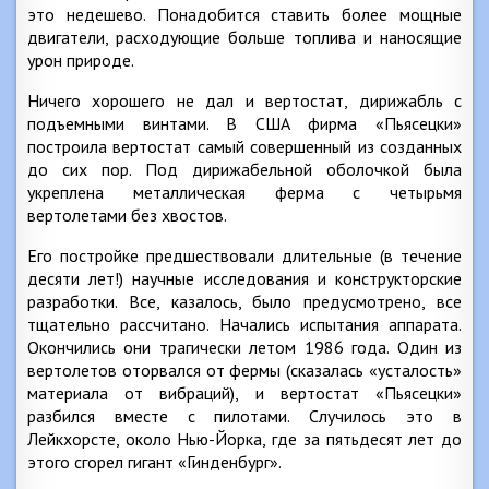
это недешево. Понадобится ставить более мощные
двигатели, расходующие больше топлива и наносящие
урон природе.
Ничего хорошего не дал и вертостат, дирижабль с
подъемными винтами. В США фирма «Пьясецки»
построила вертостат самый совершенный из созданных
до сих пор. Под дирижабельной оболочкой была
укреплена металлическая ферма с четырьмя
вертолетами без хвостов.
Его постройке предшествовали длительные (в течение
десяти лет!) научные исследования и конструкторские
разработки. Все, казалось, было предусмотрено, все
тщательно рассчитано. Начались испытания аппарата.
Окончились они трагически летом 1986 года. Один из
вертолетов оторвался от фермы (сказалась «усталость»
материала от вибраций), и вертостат «Пьясецки»
разбился вместе с пилотами. Случилось это в
Лейкхорсте, около Нью-Йорка, где за пятьдесят лет до
этого сгорел гигант «Гинденбург».