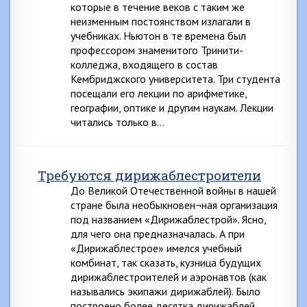
которые в течение веков с таким же
неизменным постоянством излагали в
учебниках. Ньютон в те времена был
профессором знаменитого Тринити-
колледжа, входящего в состав
Кембриджского университета. Три студента
посещали его лекции по арифметике,
географии, оптике и другим наукам. Лекции
читались только в…
Требуются дирижаблестроители
До Великой Отечественной войны в нашей
стране была необыкновен¬ная организация
под названием «Дирижаблестрой». Ясно,
для чего она предназначалась. А при
«Дирижаблестрое» имелся учебный
комбинат, так сказать, кузница будущих
дирижаблестроителей и аэронавтов (как
назывались экипажи дирижаблей). Было
построено более десятка дирижаблей