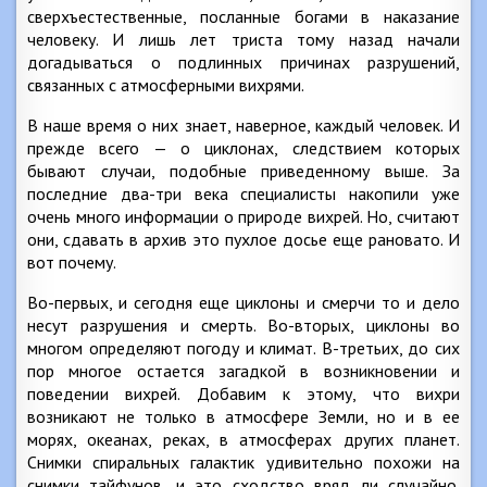
сверхъестественные, посланные богами в наказание
человеку. И лишь лет триста тому назад начали
догадываться о подлинных причинах разрушений,
связанных с атмосферными вихрями.
В наше время о них знает, наверное, каждый человек. И
прежде всего — о циклонах, следствием которых
бывают случаи, подобные приведенному выше. За
последние два-три века специалисты накопили уже
очень много информации о природе вихрей. Но, считают
они, сдавать в архив это пухлое досье еще рановато. И
вот почему.
Во-первых, и сегодня еще циклоны и смерчи то и дело
несут разрушения и смерть. Во-вторых, циклоны во
многом определяют погоду и климат. В-третьих, до сих
пор многое остается загадкой в возникновении и
поведении вихрей. Добавим к этому, что вихри
возникают не только в атмосфере Земли, но и в ее
морях, океанах, реках, в атмосферах других планет.
Снимки спиральных галактик удивительно похожи на
снимки тайфунов, и это сходство вряд ли случайно.