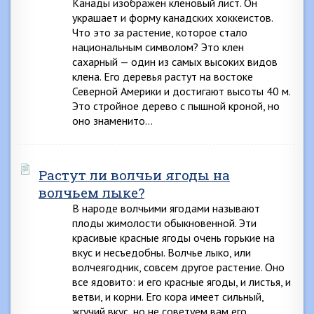
Канады изображен кленовый лист. Он
украшает и форму канадских хоккеистов.
Что это за растение, которое стало
национальным символом? Это клен
сахарный — один из самых высоких видов
клена. Его деревья растут на востоке
Северной Америки и достигают высоты 40 м.
Это стройное дерево с пышной кроной, но
оно знаменито…
Растут ли волчьи ягоды на
волчьем лыке?
В народе волчьими ягодами называют
плоды жимолости обыкновенной. Эти
красивые красные ягоды очень горькие на
вкус и несъедобны. Волчье лыко, или
волчеягодник, совсем другое растение. Оно
все ядовито: и его красные ягоды, и листья, и
ветви, и корни. Его кора имеет сильный,
жгучий вкус, но не советуем вам его