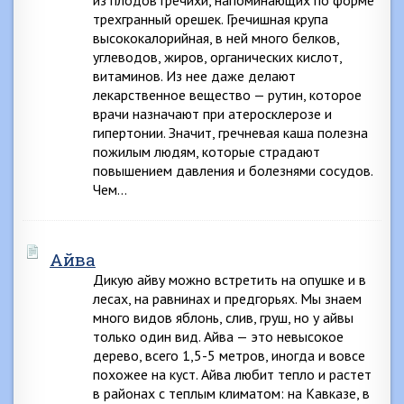
из плодов гречихи, напоминающих по форме
трехгранный орешек. Гречишная крупа
высококалорийная, в ней много белков,
углеводов, жиров, органических кислот,
витаминов. Из нее даже делают
лекарственное вещество — рутин, которое
врачи назначают при атеросклерозе и
гипертонии. Значит, гречневая каша полезна
пожилым людям, которые страдают
повышением давления и болезнями сосудов.
Чем…
Айва
Дикую айву можно встретить на опушке и в
лесах, на равнинах и предгорьях. Мы знаем
много видов яблонь, слив, груш, но у айвы
только один вид. Айва — это невысокое
дерево, всего 1,5-5 метров, иногда и вовсе
похожее на куст. Айва любит тепло и растет
в районах с теплым климатом: на Кавказе, в