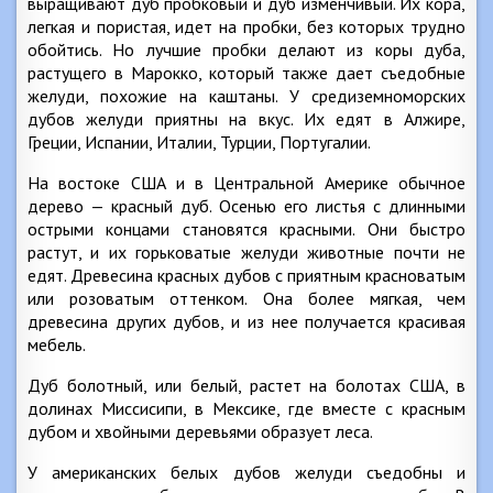
выращивают дуб пробковый и дуб изменчивый. Их кора,
легкая и пористая, идет на пробки, без которых трудно
обойтись. Но лучшие пробки делают из коры дуба,
растущего в Марокко, который также дает съедобные
желуди, похожие на каштаны. У средиземноморских
дубов желуди приятны на вкус. Их едят в Алжире,
Греции, Испании, Италии, Турции, Португалии.
На востоке США и в Центральной Америке обычное
дерево — красный дуб. Осенью его листья с длинными
острыми концами становятся красными. Они быстро
растут, и их горьковатые желуди животные почти не
едят. Древесина красных дубов с приятным красноватым
или розоватым оттенком. Она более мягкая, чем
древесина других дубов, и из нее получается красивая
мебель.
Дуб болотный, или белый, растет на болотах США, в
долинах Миссисипи, в Мексике, где вместе с красным
дубом и хвойными деревьями образует леса.
У американских белых дубов желуди съедобны и