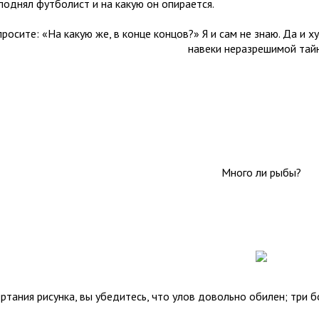
поднял футболист и на ка­кую он опирается.
просите: «На какую же, в конце концов?» Я и сам не
знаю. Да и х
навеки неразрешимой тай
Много ли рыбы?
ертания рисунка, вы убедитесь, что улов довольно обилен; три 