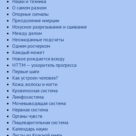
Науки и техника
О самом разном
Опорные сигналы
Преодоление инерции
Искусное разрезывание и сшивание
Между делом
Неожиданные подсчеты
Одним росчерком
Каждый может
Новое рождается всюду
НТТМ — ускоритель прогресса
Первые шаги
Как устроен человек?
Кожа, волосы и ногти
Кровеносная система
Лимфосистема
Мочевыводящая система
Нервная система
Органы чувств
Пищеварительная система
Календарь науки
Листы из Красной книги