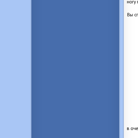
ногу 
Вы с
в оч