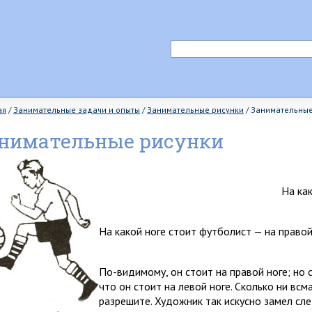
ая
/
Занимательные задачи и опыты
/
Занимательные рисунки
/
Занимательные
нимательные рисунки
На ка
На какой ноге стоит футболист — на правой 
По-видимому, он стоит на правой ноге; но 
что он стоит на левой ноге. Сколько ни всм
разрешите. Художник так ис­кусно замел сле