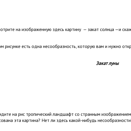
отрите на изображенную здесь картину — закат солнца —и скаж
ом рисунке есть одна несообразность, которую вам и нужно отк
Закат луны
идите на рис тропический ландшафт со странным изображением 
сована эта картина? Нет ли здесь какой-нибудь несообразности