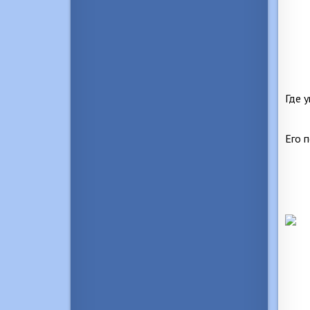
Где у
Его 