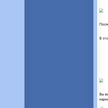
Посм
В эт
Вы в
нари