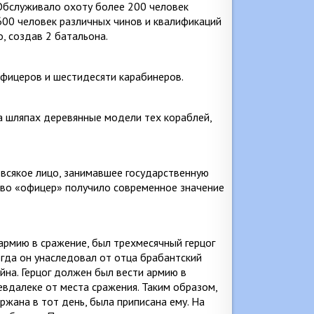
 Обслуживало охоту более 200 человек
600 человек различных чинов и квалификаций
о, создав 2 батальона.
офицеров и шестидесяти карабинеров.
а шляпах деревянные модели тех ко­раблей,
всякое лицо, занимавшее государст­венную
во «офицер» получило совре­менное значение
мию в сражение, был трехмесяч­ный герцог
огда он унаследовал от отца брабантский
йна. Герцог должен был вести армию в
евдалеке от места сражения. Таким образом,
ржана в тот день, была припи­сана ему. На