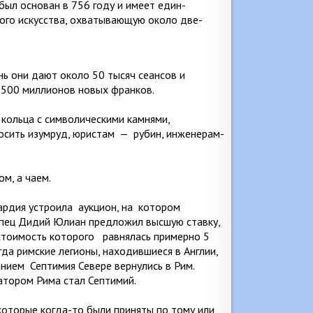
был основан в 756 году и имеет един­
ного искусства, охватывающую около две­
нь они дают около 50 тысяч сеансов и
 500 миллионов новых франков.
 кольца с символическими камнями,
носить изумруд, юристам
—
рубин, ин­женерам-
м, а чаем.
ардия устроила
аукцион, на
котором
купец Дидий Юлиан предложил высшую ставку,
 стоимость которого
равнялась примерно 5
гда римские легионы, находившиеся в Англии,
анием
Септимия Севере вернулись в Рим.
ратором Рима стал Септимий.
которые когда-то были приняты по тому или