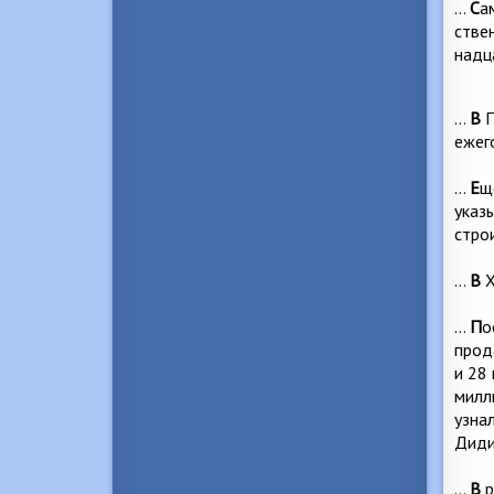
…
С
а
стве
надц
…
В
П
ежег
…
Е
щ
указ
стро
…
В
X
…
П
о
прод
и 28 
милл
узна
Диди
…
В
р