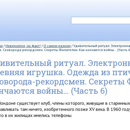
ая
/
Невероятно, но факт!
/
О самом разном
/
Удивительный ритуал. Электронна
в. Сковорода-рекордсмен. Секреты Филателии. Как кончаются войны… (Часть 6
ивительный ритуал. Электронн
евняя игрушка. Одежда из пти
оворода-рекордсмен. Секреты 
нчаются войны… (Часть 6)
ондоне существует клуб, члены которого, жи­вущие в старинных
навливать там ничего, изобретенного позже
XV
ве­ка. В 1960 го
что в их жилищах имелись телефоны.