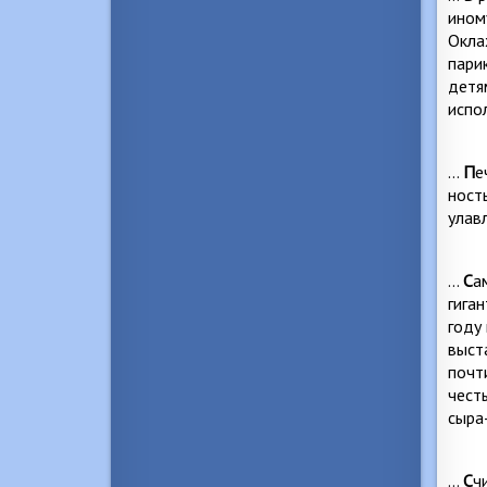
ином
Окла
пари
детя
испо
…
П
е
ност
улав
…
С
а
гиган
году
выст
почт
чест
сыра
…
С
ч