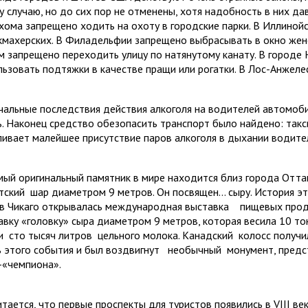
у случаю, но до сих пор не отменены, хотя надобность в них да
хома запрещено ходить на охоту в городские парки. В Иллинойс
кмахерских. В Филадельфии за­прещено выбрасывать в окно жен
м запрещено переходить улицу по натянутому канату. В городе Н
льзовать подтяжки в качестве пращи или рогатки. В Лос-Анжеле
чальные последствия действия алкоголя на води­телей автомо
ь. Наконец средство обезопасить транспорт было найдено: так
ливает малейшее присутствие паров алкоголя в дыхании водител
мый оригинальный памятник в мире находится близ города Отт
тский
шар диаметром 9 метров. Он посвя­щен… сыру. История э
 в Чикаго открывалась международная выставка
пищевых прод
авку «головку» сыра диаметром 9 мет­ров, которая весила 10 т
и
сто тысяч литров
цельного молока. Канадский
колосс получи
ь этого события и был воздвигнут
необычный
монумент, пред
-«чемпиона».
итается, что первые проспекты для туристов по­явились в
VIII
век