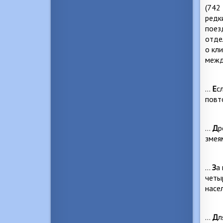
(742
редк
поез
отде
о кл
межд
…
Е
с
повт
…
Д
р
змея
…
З
а
четы
насе
…
Д
л