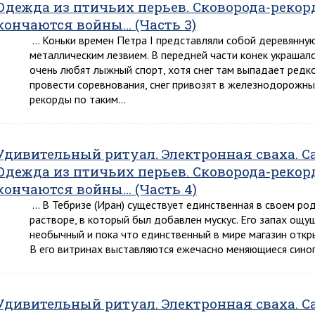
Одежда из птичьих перьев. Сковорода-рекор
кончаются войны… (Часть 3)
… Коньки времен Петра I представляли собой дере­вянну
металличе­ским лезвием. В передней части конек украшал
очень любят лыжный спорт, хотя снег там выпадает редко
провести соревнования, снег привозят в желез­нодорожны
рекорды по таким…
Удивительный ритуал. Электронная сваха. 
Одежда из птичьих перьев. Сковорода-рекор
кончаются войны… (Часть 4)
… В Тебризе (Иран) существует единственная в сво­ем ро
растворе, в который был добавлен мускус. Его запах ощущ
необычный и пока что единственный в мире магазин откр
В его витринах выставляются ежечасно меняющиеся синоп
Удивительный ритуал. Электронная сваха. 