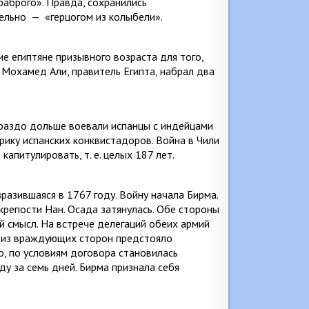
раброго». Правда, сохрани­лись
тельно
—
«герцогом из колыбели».
ие египтяне призывного возраста для того,
 Мохамед Али, правитель Египта, набрал два
ораздо дольше воевали испанцы с индей­цами
рику испанских конквистадоров. Война в Чили
апитулировать, т. е. целых 187 лет.
разившаяся в 1767 году. Войну начала Бирма.
 крепости Нан. Осада затянулась. Обе стороны
ый смысл. На встрече делегаций обеих армий
й из враждующих сторон предстояло
о, по ус­ловиям договора становилась
у за семь дней. Бирма признала себя