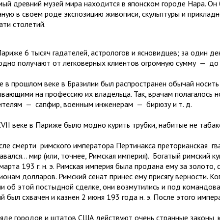
мый древний музей мира находится в японском городе Нара. Он 
нную в своем роде экспозицию живописи, скульпту­ры и приклад
ати столетий.
ариже 6 тысяч гадателей, астрологов и ясновидцев; за один де
одно получают от легковерных клиентов огромную сумму
—
до
е в прошлом веке в Бразилии был распростра­нен обычай носить
ывающими на профессию их владельца. Так, вра­чам полагалось 
ителям
—
сапфир, военным инженерам
—
бирюзу и т. д.
VII
веке в Париже было модно курить трубки, набитые не табако
сле смерти
римского императора Пертинакса преторианская
гв
авался… мир (или, точнее, Римская империя).
Бо­гатый римский 
марта 193 г. н. э. Римская империя была продана ему за золото,
ионам долларов. Римский сенат принес ему присягу верности. Ко
ли об этой постыдной сделке, они возмутились и под командов
й был схвачен и казнен 2 июня 193 года н. э. После этого импе
яде городов и штатов США действуют очень странные законы, 