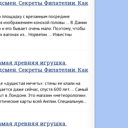
дсмен. Секреты Филателии. Как
ю площадку с врезанным посредине
ся изо­бражением конской головы. … В Дании
 и его бывает очень мало. Поэтому, чтобы
х вагонах из… Норвегии. … Известны
Самая древняя игрушка.
дсмен. Секреты Филателии. Как
де «душистая мечеть»: стены ее клали на
ается даже сейчас, спустя 600 лет. … Самый
ыт в Лондоне. Это магазин «метеорологии».
тические карты всей Англии. Специальную…
Самая древняя игрушка.