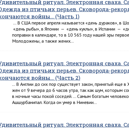
Удивительный ритуал. Электронная сваха. 
Одежда из птичьих перьев. Сковорода-рекор
кончаются войны… (Часть 1)
… В США первое апреля называется «день дураков», в Ш
«день рыбы», в Японии — «день куклы», в Испании — «де
поправки в календаре, то в 10 565 году нашей эры первое
Молодожены, а также жених…
Удивительный ритуал. Электронная сваха. 
Одежда из птичьих перьев. Сковорода-рекор
кончаются войны… (Часть 2)
… В Англии до сих пор существует закон, принятый еще в 
жен от 9 вечера до 6 часов утра, так как шум, кото­рым 
в ночные часы покой соседей. … Самым богатым человеко
Ашшурбанипал. Когда он умер в Ни­невии…
Удивительный ритуал. Электронная сваха. 