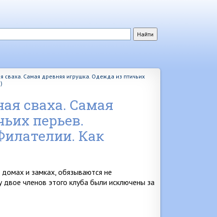
я сваха. Самая древняя игрушка. Одежда из птичьих
)
ая сваха. Самая
чьих перьев.
Филателии. Как
 домах и замках, обязываются не
ду двое членов этого клуба были исключе­ны за