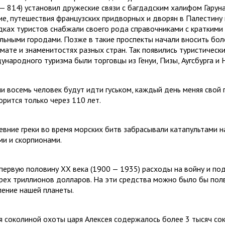
 — 814) установил дружеские связи с баг­дадским халифом Гарун
ие, путешествия французских придворных и дворян в Палестину и
дках туристов снабжали своего рода справочниками с краткими
льными городами. Позже в такие проспекты начали вносить боле
имате и знаменитостях разных стран. Так появились туристичес
ународного туризма были торговцы из Генуи, Пизы, Аугсбурга и 
ли восемь человек будут идти гуськом, каждый день меняя свой 
орится только через 110 лет.
евние греки во время морских битв забрасывали катапультами н
ми и скорпионами.
 первую половину
XX
века (1900 — 1935) расходы на войну и по
рех триллионов долларов. На эти средства можно было бы пол
ление нашей планеты.
я соколиной охоты царя Алексея содержалось более 3 тысяч сок