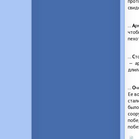
прот
свид
…
А
р
чтоб
пехо
…
С
т
—
а
длил
…
О
ч
Ее в
стал
было
соор
побе
побе