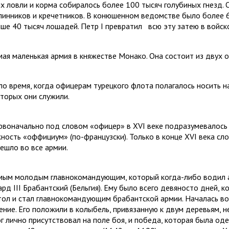
их ловли и корма собиралось более 100 тысяч голубиных гнезд.
линников и кречетников. В конюшенном ведомстве было более 
ыше 40 тысяч ло­шадей. Петр
I
превратил
всю эту затею в войск
мая маленькая армия в княжестве Монако. Она состоит из двух 
ло время, когда офицерам турецкого флота по­лагалось носить н
оторых они служили.
рвоначально под словом «офицер» в
XVI
веке подразумевалось 
ность «оффициум» (по-французски). Толь­ко в конце
XVI
века сло
решло во все армии.
мым молодым главнокомандующим, который когда-либо водил ар
ард
III
Брабантский (Бельгия). Ему было всего девяносто дней, к
тол и стал главнокомандующим брабантской армии. Началась во
ение. Его положили в колыбель, привязанную к двум деревьям, н
г лично присутствовал на поле боя, и по­беда, которая была оде