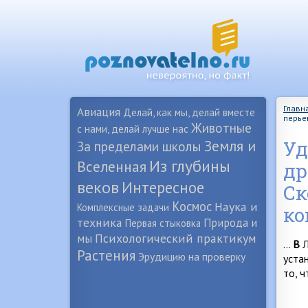
Главн
Авиация
Делай, как мы, делай вместе
перье
Животные
с нами, делай лучше нас
Земля и
Уд
За пределами школы
Из глубины
Вселенная
др
веков
Интересное
Ск
Космос
Наука и
Комплексные задачи
ко
техника
Природа и
Первая стыковка
Психологический практикум
мы
…
В
Л
Растения
Эрудицию на проверку
уста
то, 