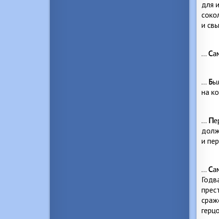
для 
соко
и св
…
С
а
…
Б
ы
на к
…
П
е
долж
и пе
…
С
а
Годв
прес
сраж
герцо