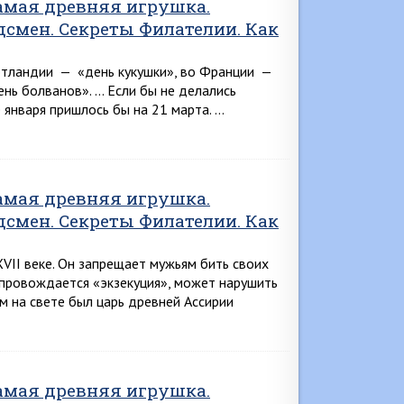
Самая древняя игрушка.
дсмен. Секреты Филателии. Как
отландии — «день кукушки», во Франции —
нь болванов». … Если бы не делались
 января пришлось бы на 21 марта. …
Самая древняя игрушка.
дсмен. Секреты Филателии. Как
XVII веке. Он запрещает мужьям бить своих
сопровождается «экзекуция», может нарушить
м на свете был царь древней Ассирии
Самая древняя игрушка.