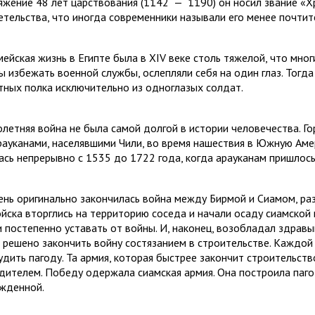
яжение 48 лет царствования (1142
—
1190) он носил звание «Х
етельства, что иногда современники называли его менее почти
мейская жизнь в Египте была в
XIV
веке столь тяжелой, что мног
ы избежать военной службы, ослепляли себя на один глаз. Тогда
тных полка исключительно из одноглазых солдат.
олетняя война не была самой долгой в истории человечества. Г
рауканами, населявшими Чили, во время на­шествия в Южную Аме
ась непрерывно с 1535 до 1722 года, когда арауканам пришлось к
ень оригинально закончилась война между Бир­мой и Сиамом, раз
ойска вторглись на терри­торию соседа и начали осаду сиамской
и постепенно уста­вать от войны. И, наконец, возобладал здрав
 решено закон­чить войну состязанием в строительстве. Каждо
удить пагоду. Та армия, которая быстрее закончит строительств
дителем. Победу одержала сиамская армия. Она построила пагод
жденной.