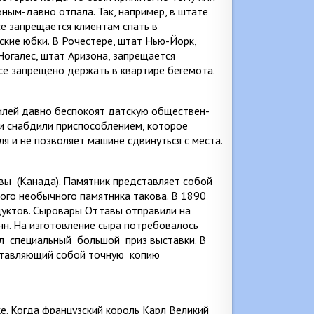
вным-давно отпала. Так, например, в штате
е запрещается клиентам спать в
ские юбки. В Рочестере, штат Нью-Йорк,
огалес, штат Ари­зона, запрещается
се запрещено дер­жать в квартире бегемота.
билей давно беспокоят датскую обществен­
си снабдили приспособлением, которое
я и не позволяет машине сдвинуться с места.
авы
(Канада). Памятник представляет собой
того необычного памятника такова. В 1890
уктов. Сыровары Оттавы от­правили на
онн. На изготовление сыра потребовалось
л
специальный
большой
приз выставки. В
ставляющий собой точную
ко­пию
е. Когда французский король Карл Великий