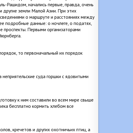
аль-Рашидом, начались первые, правда, очень
 другие земли Ма­лой Азии. При этих
 сведениями о маршруте и расстояниях между
е подробные дан­ные: о ночлеге, о податях,
кие проспекты. Первыми организаторами
Нюрнберга.
порядок, то первоначальный их поря­док
а неприятельские суда горшки с ядови­тыми
дготовку к ним составили во всем мире свыше
века бесплатно кормить хлебом все
олов, кречетов и других охотничьих птиц, а