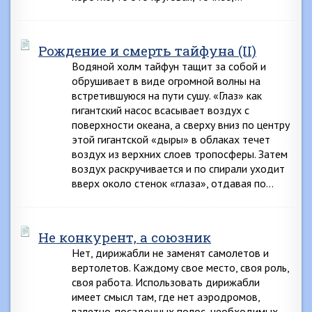
Рождение и смерть тайфуна (II)
Водяной холм тайфун тащит за собой и
обрушивает в виде огромной волны на
встретившуюся на пути сушу. «Глаз» как
гигантский насос всасывает воздух с
поверхности океана, а сверху вниз по центру
этой гигантской «дыры» в облаках течет
воздух из верхних слоев тропосферы. Затем
воздух раскручивается и по спирали уходит
вверх около стенок «глаза», отдавая по…
Не конкурент, а союзник
Нет, дирижабли не заменят самолетов и
вертолетов. Каждому свое место, своя роль,
своя работа. Использовать дирижабли
имеет смысл там, где нет аэродромов,
взлетно-посадочных полос, необходимых