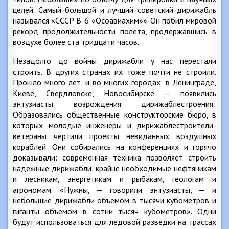
целей. Самый большой и лучший советский дирижабль
назывался «СССР В-6 «Осоавиахим»». Он побил мировой
рекорд продолжительности полета, продержавшись в
воздухе более ста тридцати часов.
Незадолго до войны дирижабли у нас перестали
строить. В других странах их тоже почти не строили.
Прошло много лет, и во многих городах: в Ленинграде,
Киеве, Свердловске, Новосибирске — появились
энтузиасты возрождения дирижаблестроения.
Образовались общественные конструкторские бюро, в
которых молодые инженеры и дирижаблестроители-
ветераны чертили проекты невиданных воздушных
кораблей. Они собирались на конференциях и горячо
доказывали: современная техника позволяет строить
надежные дирижабли, крайне необходимые нефтяникам
и лесникам, энергетикам и рыбакам, геологам и
агрономам. «Нужны, — говорили энтузиасты, — и
небольшие дирижабли объемом в тысячи кубометров и
гиганты объемом в сотни тысяч кубометров». Одни
будут использоваться для ледовой разведки на трассах