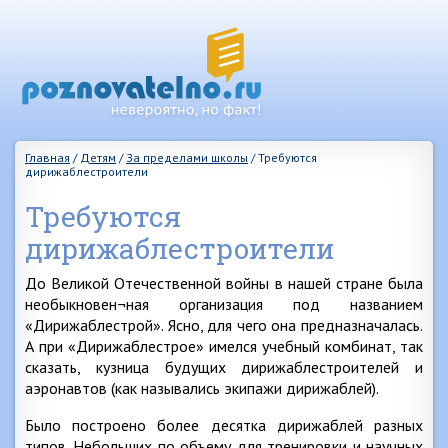
Главная
/
Детям
/
За пределами школы
/
Требуются
дирижаблестроители
Требуются
дирижаблестроители
До Великой Отечественной войны в нашей стране была
необыкновен¬ная организация под названием
«Дирижаблестрой». Ясно, для чего она предназначалась.
А при «Дирижаблестрое» имелся учебный комбинат, так
сказать, кузница будущих дирижаблестроителей и
аэронавтов (как назывались экипажи дирижаблей).
Было построено более десятка дирижаблей разных
типов. Небольших по объему для тренировки и научных