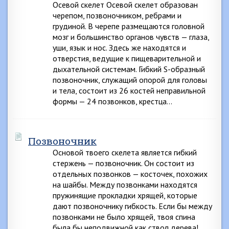
Осевой скелет Осевой скелет образован
черепом, позвоночником, ребрами и
грудиной. В черепе размещаются головной
мозг и большинство органов чувств — глаза,
уши, язык и нос. Здесь же находятся и
отверстия, ведущие к пищеварительной и
дыхательной системам. Гибкий S-образный
позвоночник, служащий опорой для головы
и тела, состоит из 26 костей неправильной
формы — 24 позвонков, крестца…
Позвоночник
Основой твоего скелета является гибкий
стержень — позвоночник. Он состоит из
отдельных позвонков — косточек, похожих
на шайбы. Между позвонками находятся
пружинящие прокладки хрящей, которые
дают позвоночнику гибкость. Если бы между
позвонками не было хрящей, твоя спина
была бы неподвижной как ствол дерева!